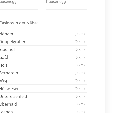
rausenegg
Trausenegg
Casinos in der Nähe:
Nöham
(0 km)
Doppelgraben
(0 km)
Stadlhof
(0 km)
Gaßl
(0 km)
Hölzl
(0 km)
Bernardin
(0 km)
Wispl
(0 km)
Höllwiesen
(0 km)
Untereisenfeld
(0 km)
Oberhaid
(0 km)
Laahen
(0 km)