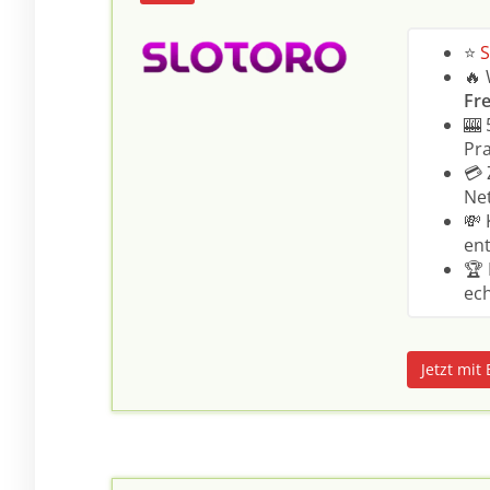
⭐
S
🔥
Fre
🎰 
Pr
💳 
Net
💸 
en
🏆 
ec
Jetzt mit