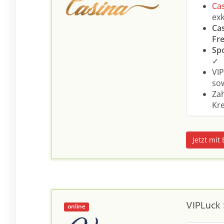
Ca
ex
Ca
Fre
Sp
✓
VIP
so
Za
Kr
Jetzt mit
VIPLuck
online