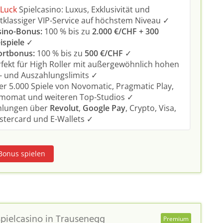
PLuck
Spielcasino: Luxus, Exklusivität und
tklassiger VIP-Service auf höchstem Niveau ✓
sino-Bonus:
100 % bis zu
2.000 €/CHF + 300
ispiele
✓
ortbonus:
100 % bis zu
500 €/CHF
✓
fekt für High Roller mit außergewöhnlich hohen
- und Auszahlungslimits ✓
r 5.000 Spiele von Novomatic, Pragmatic Play,
momat und weiteren Top-Studios ✓
hlungen über
Revolut
,
Google Pay
, Crypto, Visa,
stercard und E-Wallets ✓
 Bonus spielen
pielcasino in
Trausenegg
Premium