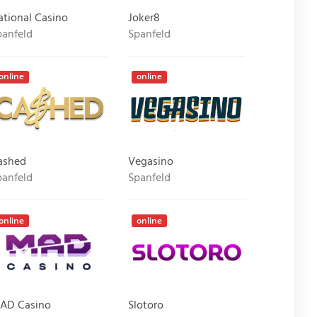
ational Casino
Joker8
panfeld
Spanfeld
online
online
ashed
Vegasino
panfeld
Spanfeld
online
online
AD Casino
Slotoro