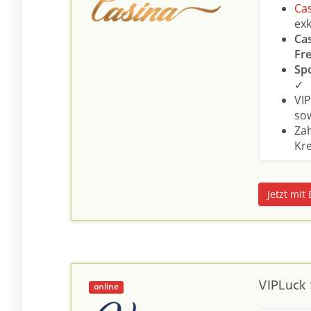
Ca
ex
Ca
Fre
Sp
✓
VIP
so
Za
Kr
Jetzt mit
VIPLuck
online