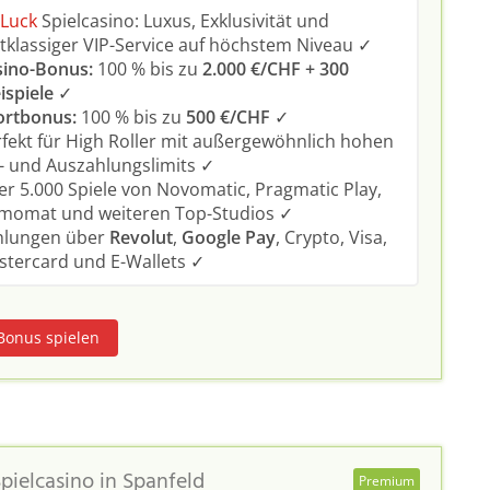
PLuck
Spielcasino: Luxus, Exklusivität und
tklassiger VIP-Service auf höchstem Niveau ✓
sino-Bonus:
100 % bis zu
2.000 €/CHF + 300
ispiele
✓
ortbonus:
100 % bis zu
500 €/CHF
✓
fekt für High Roller mit außergewöhnlich hohen
- und Auszahlungslimits ✓
r 5.000 Spiele von Novomatic, Pragmatic Play,
momat und weiteren Top-Studios ✓
hlungen über
Revolut
,
Google Pay
, Crypto, Visa,
stercard und E-Wallets ✓
 Bonus spielen
pielcasino in
Spanfeld
Premium