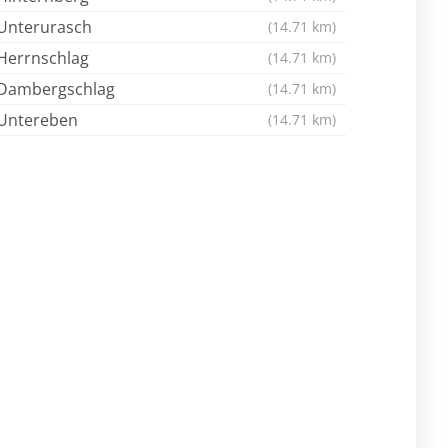
Unterurasch
(14.71 km)
Herrnschlag
(14.71 km)
Dambergschlag
(14.71 km)
Untereben
(14.71 km)