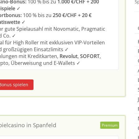
sino-Bonus:
100 % bis zu
1.000 €/CHF + 200
S
ispiele
✓
ortbonus:
100 % bis zu
250 €/CHF + 20 €
atiswette
✓
r gute Spielausahl mit Novomatic, Pragmatic
d Co. ✓
al für High Roller mit exklusiven VIP-Vorteilen
 großzügigen Einsatzlimits ✓
lungen mit Kreditkarten,
Revolut
,
SOFORT
,
ypto, Überweisung und E-Wallets ✓
 Bonus spielen
pielcasino in
Spanfeld
Premium