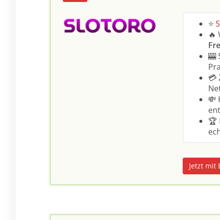
⭐
S
🔥
Fre
🎰 
Pr
💳 
Net
💸 
en
🏆 
ec
Jetzt mit