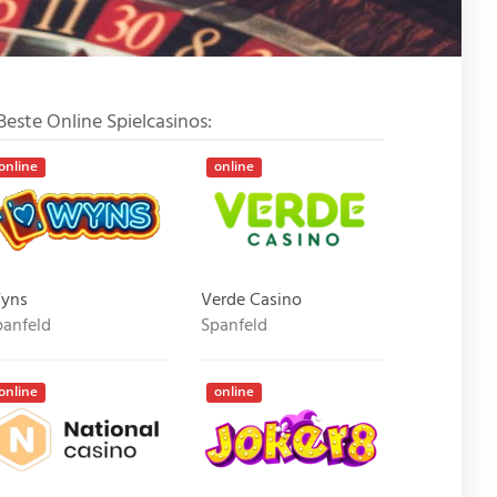
Beste Online Spielcasinos:
online
online
yns
Verde Casino
panfeld
Spanfeld
online
online