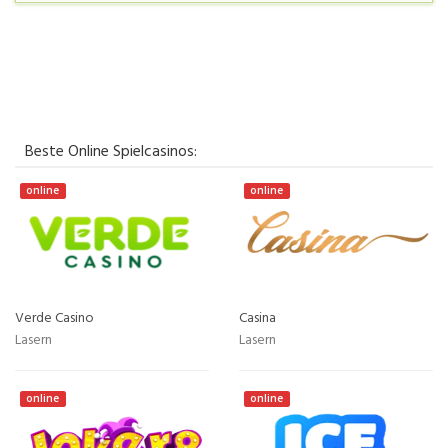
Beste Online Spielcasinos:
online
online
Verde Casino
Casina
Lasern
Lasern
online
online