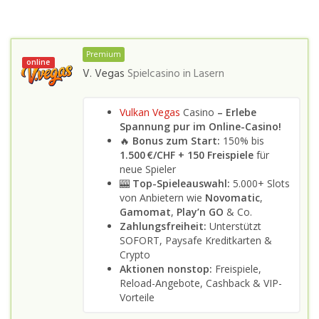
Premium
online
V. Vegas
Spielcasino in
Lasern
Vulkan Vegas
Casino
– Erlebe
Spannung pur im Online-Casino!
🔥
Bonus zum Start:
150% bis
1.500 €/CHF + 150 Freispiele
für
neue Spieler
🎰
Top-Spieleauswahl:
5.000+ Slots
von Anbietern wie
Novomatic
,
Gamomat
,
Play’n GO
& Co.
Zahlungsfreiheit:
Unterstützt
SOFORT, Paysafe Kreditkarten &
Crypto
Aktionen nonstop:
Freispiele,
Reload-Angebote, Cashback & VIP-
Vorteile