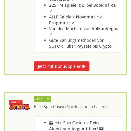
225 Freispiele
, z.B. bei
Book of Ra
✓
ALLE Spiele
>
Novomatic
✓
Pragmatic
✓
Von den Machern von
VulkanVegas
✓
Gute Zahlungsmethoden von
SOFORT über Paysafe bis Crypto
Jetzt mit Bonus spielen
Premium
online
Hit’n’Spin Casino
Spielcasino in
Lasern
🎰 Hit’n’Spin Casino
– Dein
Abenteuer beginnt hier! 🎰