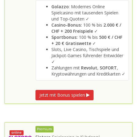
Golazzo
: Modernes Online
Spielcasino mit tausenden Spielen
und Top-Quoten ✓
Casino-Bonus:
100 % bis
2.000 € /
CHF + 200 Freispiele
✓
Sportbonus:
100 % bis
500 € / CHF
+ 20 € Gratiswette
✓
Slots, Live Casino, Tischspiele und
Jackpot-Games führender Entwickler
✓
Zahlungen mit
Revolut
,
SOFORT
,
Kryptowährungen und Kreditkarten ✓
Jetzt mit Bonus spielen
Premium
online