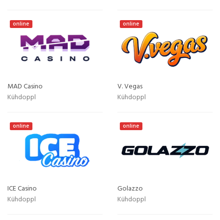
online
online
MAD Casino
V. Vegas
Kühdoppl
Kühdoppl
online
online
ICE Casino
Golazzo
Kühdoppl
Kühdoppl