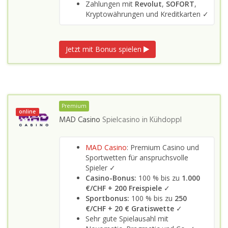
Zahlungen mit
Revolut
,
SOFORT
,
Kryptowährungen und Kreditkarten ✓
Jetzt mit Bonus spielen
Premium
online
MAD Casino
Spielcasino in
Kühdoppl
MAD Casino
: Premium Casino und
Sportwetten für anspruchsvolle
Spieler ✓
Casino-Bonus:
100 % bis zu
1.000
€/CHF + 200 Freispiele
✓
Sportbonus:
100 % bis zu
250
€/CHF + 20 € Gratiswette
✓
Sehr gute Spielausahl mit