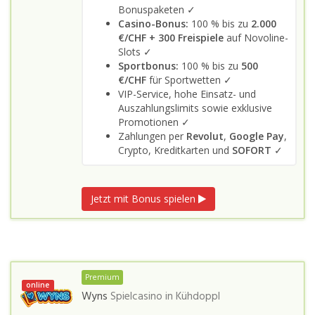
Bonuspaketen ✓
Casino-Bonus:
100 % bis zu
2.000
€/CHF + 300 Freispiele
auf Novoline-
Slots ✓
Sportbonus:
100 % bis zu
500
€/CHF
für Sportwetten ✓
VIP-Service, hohe Einsatz- und
Auszahlungslimits sowie exklusive
Promotionen ✓
Zahlungen per
Revolut
,
Google Pay
,
Crypto, Kreditkarten und
SOFORT
✓
Jetzt mit Bonus spielen
Premium
online
Wyns
Spielcasino in
Kühdoppl