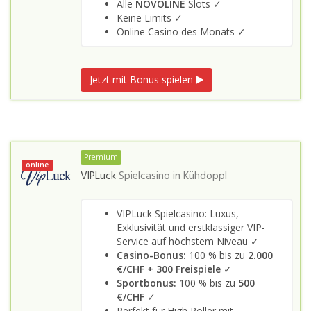
Alle
NOVOLINE
Slots ✓
Keine Limits ✓
Online Casino des Monats ✓
Jetzt mit Bonus spielen
Premium
online
VIPLuck
Spielcasino in
Kühdoppl
VIPLuck Spielcasino: Luxus,
Exklusivität und erstklassiger VIP-
Service auf höchstem Niveau ✓
Casino-Bonus:
100 % bis zu
2.000
€/CHF + 300 Freispiele
✓
Sportbonus:
100 % bis zu
500
€/CHF
✓
Perfekt für High Roller mit