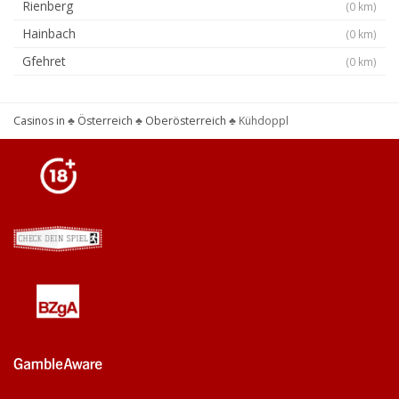
Rienberg
(0 km)
Hainbach
(0 km)
Gfehret
(0 km)
Casinos in
♣
Österreich
♣
Oberösterreich
♣
Kühdoppl