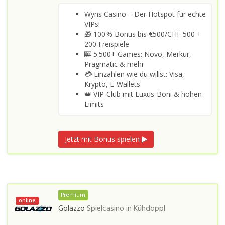
Wyns Casino – Der Hotspot für echte
VIPs!
🎁 100 % Bonus bis €500/CHF 500 +
200 Freispiele
🎰 5.500+ Games: Novo, Merkur,
Pragmatic & mehr
💳 Einzahlen wie du willst: Visa,
Krypto, E-Wallets
👑 VIP-Club mit Luxus-Boni & hohen
Limits
Jetzt mit Bonus spielen
Premium
online
Golazzo
Spielcasino in
Kühdoppl