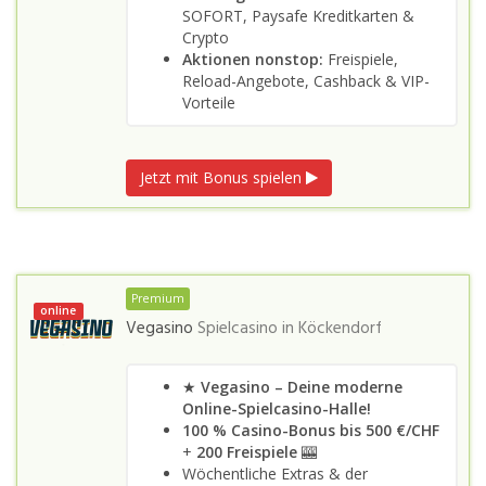
SOFORT, Paysafe Kreditkarten &
Crypto
Aktionen nonstop:
Freispiele,
Reload-Angebote, Cashback & VIP-
Vorteile
Jetzt mit Bonus spielen
Premium
online
Vegasino
Spielcasino in
Köckendorf
★
Vegasino – Deine moderne
Online-Spielcasino-Halle!
100 % Casino-Bonus bis 500 €/CHF
+
200 Freispiele
🎰
Wöchentliche Extras & der