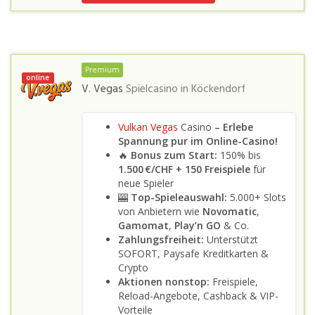
Premium
online
V. Vegas
Spielcasino in
Köckendorf
Vulkan Vegas
Casino
– Erlebe
Spannung pur im Online-Casino!
🔥
Bonus zum Start:
150% bis
1.500 €/CHF + 150 Freispiele
für
neue Spieler
🎰
Top-Spieleauswahl:
5.000+ Slots
von Anbietern wie
Novomatic
,
Gamomat
,
Play’n GO
& Co.
Zahlungsfreiheit:
Unterstützt
SOFORT, Paysafe Kreditkarten &
Crypto
Aktionen nonstop:
Freispiele,
Reload-Angebote, Cashback & VIP-
Vorteile