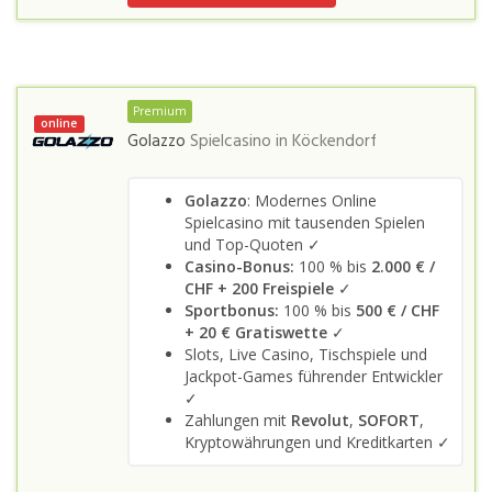
Premium
online
Golazzo
Spielcasino in
Köckendorf
Golazzo
: Modernes Online
Spielcasino mit tausenden Spielen
und Top-Quoten ✓
Casino-Bonus:
100 % bis
2.000 € /
CHF + 200 Freispiele
✓
Sportbonus:
100 % bis
500 € / CHF
+ 20 € Gratiswette
✓
Slots, Live Casino, Tischspiele und
Jackpot-Games führender Entwickler
✓
Zahlungen mit
Revolut
,
SOFORT
,
Kryptowährungen und Kreditkarten ✓