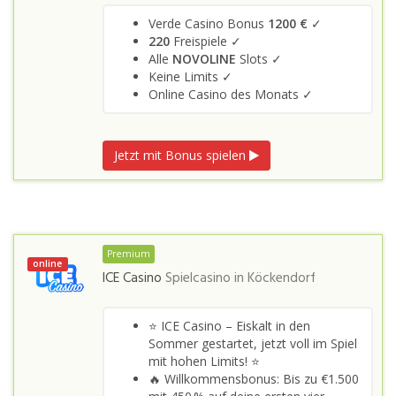
Verde Casino Bonus
1200 €
✓
220
Freispiele ✓
Alle
NOVOLINE
Slots ✓
Keine Limits ✓
Online Casino des Monats ✓
Jetzt mit Bonus spielen
Premium
online
ICE Casino
Spielcasino in
Köckendorf
⭐ ICE Casino – Eiskalt in den
Sommer gestartet, jetzt voll im Spiel
mit hohen Limits! ⭐
🔥 Willkommensbonus: Bis zu €1.500