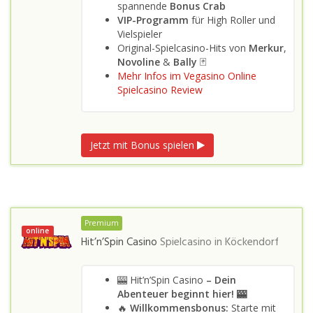
spannende
Bonus Crab
VIP-Programm
für High Roller und
Vielspieler
Original-Spielcasino-Hits von
Merkur
,
Novoline
&
Bally
🃏
Mehr Infos im Vegasino Online
Spielcasino Review
Jetzt mit Bonus spielen
Premium
online
Hit’n’Spin Casino
Spielcasino in
Köckendorf
🎰 Hit’n’Spin Casino
– Dein
Abenteuer beginnt hier! 🎰
🔥
Willkommensbonus:
Starte mit