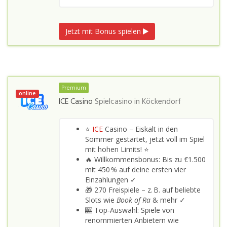
Jetzt mit Bonus spielen
Premium
online
ICE Casino
Spielcasino in
Köckendorf
⭐
ICE
Casino – Eiskalt in den
Sommer gestartet, jetzt voll im Spiel
mit hohen Limits! ⭐
🔥 Willkommensbonus: Bis zu €1.500
mit 450 % auf deine ersten vier
Einzahlungen ✓
🎁 270 Freispiele – z. B. auf beliebte
Slots wie
Book of Ra
& mehr ✓
🎰 Top‑Auswahl: Spiele von
renommierten Anbietern wie