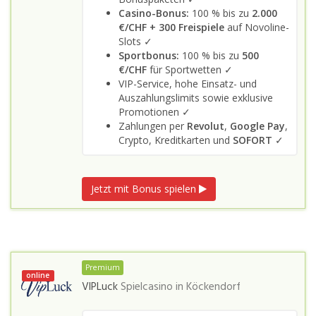
Casino-Bonus:
100 % bis zu
2.000
€/CHF + 300 Freispiele
auf Novoline-
Slots ✓
Sportbonus:
100 % bis zu
500
€/CHF
für Sportwetten ✓
VIP-Service, hohe Einsatz- und
Auszahlungslimits sowie exklusive
Promotionen ✓
Zahlungen per
Revolut
,
Google Pay
,
Crypto, Kreditkarten und
SOFORT
✓
Jetzt mit Bonus spielen
Premium
online
VIPLuck
Spielcasino in
Köckendorf