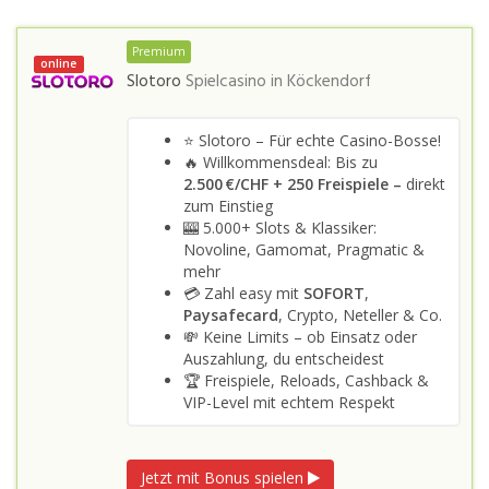
Premium
online
Slotoro
Spielcasino in
Köckendorf
⭐ Slotoro – Für echte Casino-Bosse!
🔥 Willkommensdeal: Bis zu
2.500 €/CHF + 250 Freispiele –
direkt
zum Einstieg
🎰 5.000+ Slots & Klassiker:
Novoline, Gamomat, Pragmatic &
mehr
💳 Zahl easy mit
SOFORT
,
Paysafecard
, Crypto, Neteller & Co.
💸 Keine Limits – ob Einsatz oder
Auszahlung, du entscheidest
🏆 Freispiele, Reloads, Cashback &
VIP-Level mit echtem Respekt
Jetzt mit Bonus spielen