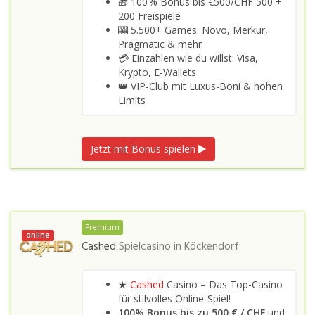
🎁 100 % Bonus bis €500/CHF 500 +
200 Freispiele
🎰 5.500+ Games: Novo, Merkur,
Pragmatic & mehr
💳 Einzahlen wie du willst: Visa,
Krypto, E-Wallets
👑 VIP-Club mit Luxus-Boni & hohen
Limits
Jetzt mit Bonus spielen
Premium
online
Cashed
Spielcasino in
Köckendorf
★
Cashed
Casino – Das Top-Casino
für stilvolles Online-Spiel!
100% Bonus bis zu 500 €
/ CHF
und