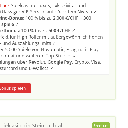
PLuck
Spielcasino: Luxus, Exklusivität und
tklassiger VIP-Service auf höchstem Niveau ✓
sino-Bonus:
100 % bis zu
2.000 €/CHF + 300
ispiele
✓
ortbonus:
100 % bis zu
500 €/CHF
✓
fekt für High Roller mit außergewöhnlich hohen
- und Auszahlungslimits ✓
r 5.000 Spiele von Novomatic, Pragmatic Play,
momat und weiteren Top-Studios ✓
hlungen über
Revolut
,
Google Pay
, Crypto, Visa,
stercard und E-Wallets ✓
 Bonus spielen
pielcasino in
Steinbachtal
Premium