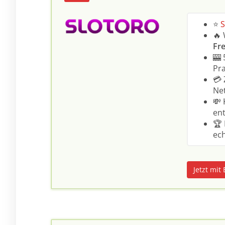
⭐
S
🔥
Fre
🎰 
Pr
💳 
Net
💸 
en
🏆 
ec
Jetzt mit