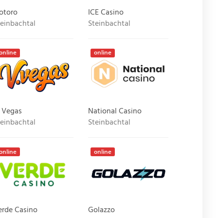
lotoro
ICE Casino
teinbachtal
Steinbachtal
online
online
. Vegas
National Casino
teinbachtal
Steinbachtal
online
online
erde Casino
Golazzo