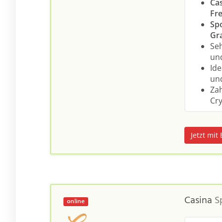
Ca
Fre
Sp
Gr
Seh
un
Ide
und
Zah
Cr
Jetzt mit
Casina
S
online