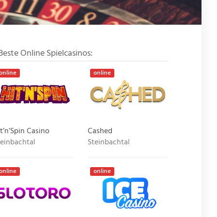
Beste Online Spielcasinos:
online
online
t’n’Spin Casino
Cashed
teinbachtal
Steinbachtal
online
online