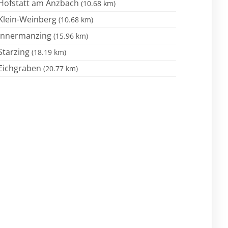
Hofstatt am Anzbach
(10.68 km)
Klein-Weinberg
(10.68 km)
Innermanzing
(15.96 km)
Starzing
(18.19 km)
Eichgraben
(20.77 km)