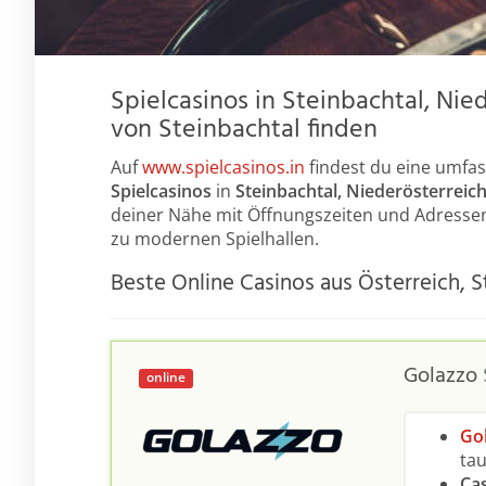
Spielcasinos in Steinbachtal, Nie
von Steinbachtal finden
Auf
www.spielcasinos.in
findest du eine umfas
Spielcasinos
in
Steinbachtal, Niederösterreic
deiner Nähe mit Öffnungszeiten und Adresse
zu modernen Spielhallen.
Beste Online Casinos aus Österreich, 
Golazzo
online
Go
ta
Ca