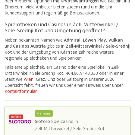
oder moderne Optionen mit
Kryptowährungen
wie Bitcoin und
Ethereum. Viele Anbieter bieten zudem rund um die Uhr
Kundensupport und regelmäßige Bonusaktionen.
Spielotheken und Casinos in Zell-Mitterwinkel /
Sele-Srednji Kot und Umgebung geöffnet?
Neben bekannten Namen wie
Admiral
,
Löwen Play
,
Vulkan
und
Casinos Austria
gibt es in
Zell-Mitterwinkel / Sele-Srednji
Kot
und der Umgebung von
Kärnten
zahlreiche weitere
regionale Spielotheken und Spielbanken.
Falls eine Spielothek, ein Casino oder eine Spiellokal in Zell-
Mitterwinkel / Sele-Srednji Kot, 464.667/143.333 oder in einer
Stadt wie
Wien
, Graz, Linz oder Salzburg in unserer 2026
Übersicht fehlt, freuen wir uns über einen Hinweis über unser
Kontaktformular
.
Premium
online
Slotoro
Spielcasino in
Zell-Mitterwinkel / Sele-Srednji Kot