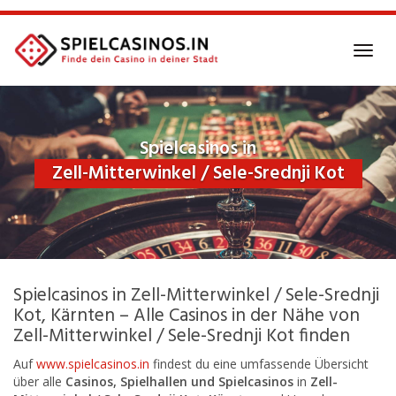
Skip
to
main
Toggl
content
navig
Spielcasinos in
Zell-Mitterwinkel / Sele-Srednji Kot
Spielcasinos in Zell-Mitterwinkel / Sele-Srednji
Kot, Kärnten – Alle Casinos in der Nähe von
Zell-Mitterwinkel / Sele-Srednji Kot finden
Auf
www.spielcasinos.in
findest du eine umfassende Übersicht
über alle
Casinos, Spielhallen und Spielcasinos
in
Zell-