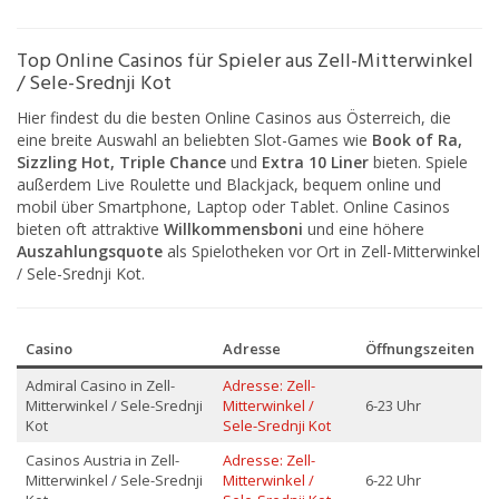
Top Online Casinos für Spieler aus Zell-Mitterwinkel
/ Sele-Srednji Kot
Hier findest du die besten Online Casinos aus Österreich, die
eine breite Auswahl an beliebten Slot-Games wie
Book of Ra,
Sizzling Hot, Triple Chance
und
Extra 10 Liner
bieten. Spiele
außerdem Live Roulette und Blackjack, bequem online und
mobil über Smartphone, Laptop oder Tablet. Online Casinos
bieten oft attraktive
Willkommensboni
und eine höhere
Auszahlungsquote
als Spielotheken vor Ort in Zell-Mitterwinkel
/ Sele-Srednji Kot.
Casino
Adresse
Öffnungszeiten
Admiral Casino in Zell-
Adresse: Zell-
Mitterwinkel / Sele-Srednji
Mitterwinkel /
6-23 Uhr
Kot
Sele-Srednji Kot
Casinos Austria in Zell-
Adresse: Zell-
Mitterwinkel / Sele-Srednji
Mitterwinkel /
6-22 Uhr