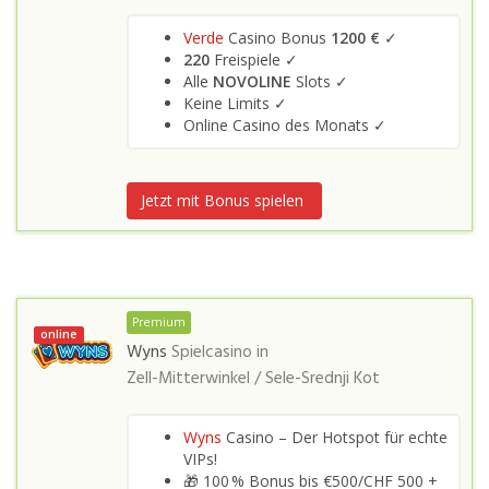
Verde
Casino Bonus
1200 €
✓
220
Freispiele ✓
Alle
NOVOLINE
Slots ✓
Keine Limits ✓
Online Casino des Monats ✓
Jetzt mit Bonus spielen
Premium
online
Wyns
Spielcasino in
Zell-Mitterwinkel / Sele-Srednji Kot
Wyns
Casino – Der Hotspot für echte
VIPs!
🎁 100 % Bonus bis €500/CHF 500 +