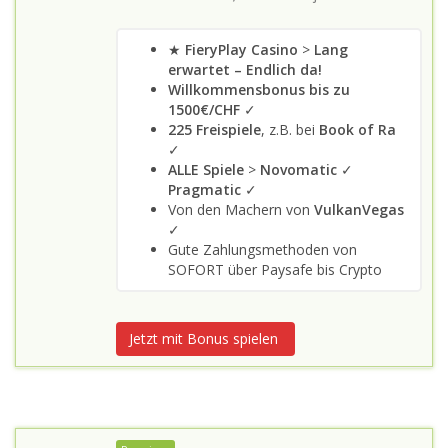
★
FieryPlay Casino
>
Lang
erwartet – Endlich da!
Willkommensbonus bis zu
1500€/CHF
✓
225 Freispiele
, z.B. bei
Book of Ra
✓
ALLE Spiele
>
Novomatic
✓
Pragmatic
✓
Von den Machern von
VulkanVegas
✓
Gute Zahlungsmethoden von
SOFORT über Paysafe bis Crypto
Jetzt mit Bonus spielen