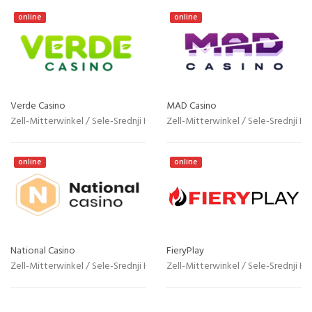
online
online
Verde Casino
MAD Casino
Zell-Mitterwinkel / Sele-Srednji Kot
Zell-Mitterwinkel / Sele-Srednji Ko
online
online
National Casino
FieryPlay
Zell-Mitterwinkel / Sele-Srednji Kot
Zell-Mitterwinkel / Sele-Srednji Ko