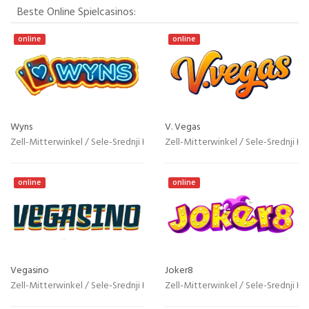
Beste Online Spielcasinos:
online
online
Wyns
V. Vegas
Zell-Mitterwinkel / Sele-Srednji Kot
Zell-Mitterwinkel / Sele-Srednji Ko
online
online
Vegasino
Joker8
Zell-Mitterwinkel / Sele-Srednji Kot
Zell-Mitterwinkel / Sele-Srednji Ko