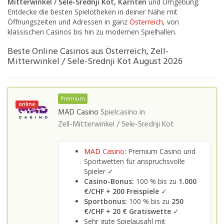
Mitterwinkel / Sele-Srednji Kot, Kärnten
und Umgebung.
Entdecke die besten Spielotheken in deiner Nähe mit
Öffnungszeiten und Adressen in ganz
Österreich
, von
klassischen Casinos bis hin zu modernen Spielhallen.
Beste Online Casinos aus Österreich, Zell-
Mitterwinkel / Sele-Srednji Kot August 2026
Premium
online
MAD Casino
Spielcasino in
Zell-Mitterwinkel / Sele-Srednji Kot
MAD Casino
: Premium Casino und
Sportwetten für anspruchsvolle
Spieler ✓
Casino-Bonus:
100 % bis zu
1.000
€/CHF + 200 Freispiele
✓
Sportbonus:
100 % bis zu
250
€/CHF + 20 € Gratiswette
✓
Sehr gute Spielausahl mit