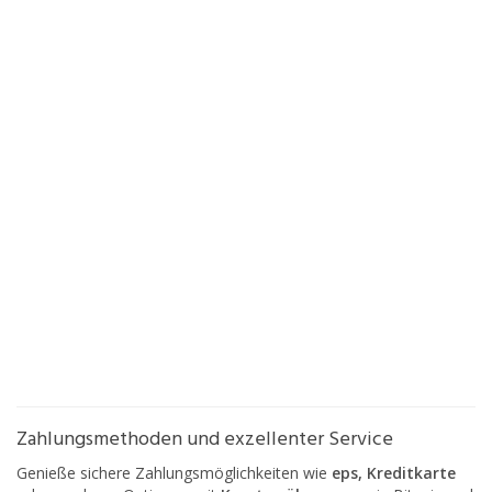
Zahlungsmethoden und exzellenter Service
Genieße sichere Zahlungsmöglichkeiten wie
eps, Kreditkarte