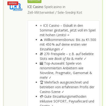
Premium
online
ICE Casino
Spielcasino in
Zell-Mitterwinkel / Sele-Srednji Kot
⭐ ICE Casino – Eiskalt in den
Sommer gestartet, jetzt voll im Spiel
mit hohen Limits! ⭐
🔥 Willkommensbonus: Bis zu €1.500
mit 450 % auf deine ersten vier
Einzahlungen ✓
🎁 270 Freispiele – z. B. auf beliebte
Slots wie
Book of Ra
& mehr ✓
🎰 Top‑Auswahl: Spiele von
renommierten Anbietern wie
Novoline, Pragmatic, Gamomat &
mehr ✓
🏆 Mehrfach ausgezeichnet und
betrieben von erfahrenen Profis der
Casino‑Szene ✓
💳 Gute Einzahlungsmethoden
inklusive SOFORT, Paysafecard und
Crypto ✓