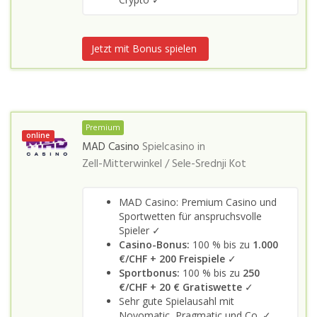
Jetzt mit Bonus spielen
Premium
online
MAD Casino
Spielcasino in
Zell-Mitterwinkel / Sele-Srednji Kot
MAD Casino: Premium Casino und
Sportwetten für anspruchsvolle
Spieler ✓
Casino-Bonus:
100 % bis zu
1.000
€/CHF + 200 Freispiele
✓
Sportbonus:
100 % bis zu
250
€/CHF + 20 € Gratiswette
✓
Sehr gute Spielausahl mit
Novomatic, Pragmatic und Co. ✓