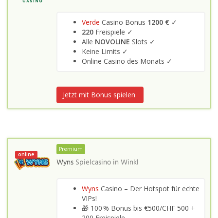
Verde
Casino Bonus
1200 €
✓
220
Freispiele ✓
Alle
NOVOLINE
Slots ✓
Keine Limits ✓
Online Casino des Monats ✓
Jetzt mit Bonus spielen
Premium
online
Wyns
Spielcasino in
Winkl
Wyns
Casino – Der Hotspot für echte
VIPs!
🎁 100 % Bonus bis €500/CHF 500 +
200 Freispiele