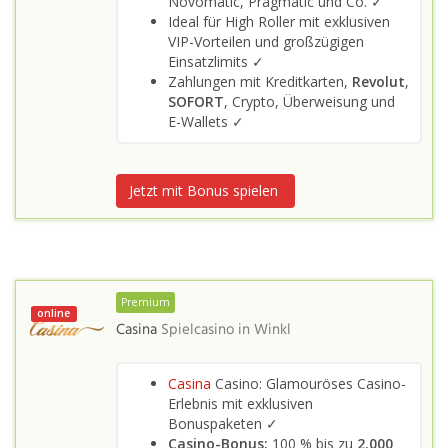
Novomatic, Pragmatic und Co. ✓
Ideal für High Roller mit exklusiven
VIP-Vorteilen und großzügigen
Einsatzlimits ✓
Zahlungen mit Kreditkarten,
Revolut
,
SOFORT
, Crypto, Überweisung und
E-Wallets ✓
Jetzt mit Bonus spielen
Premium
online
Casina
Spielcasino in
Winkl
Casina
Casino: Glamouröses Casino-
Erlebnis mit exklusiven
Bonuspaketen ✓
Casino-Bonus:
100 % bis zu
2.000