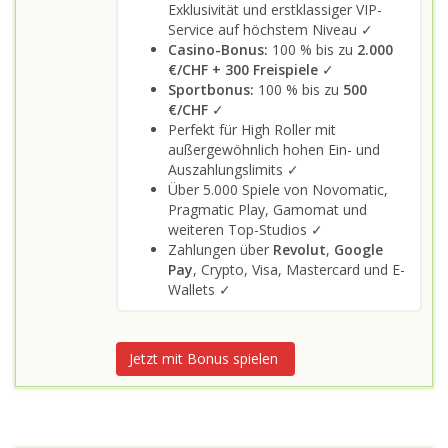
Exklusivität und erstklassiger VIP-
Service auf höchstem Niveau ✓
Casino-Bonus:
100 % bis zu
2.000
€/CHF + 300 Freispiele
✓
Sportbonus:
100 % bis zu
500
€/CHF
✓
Perfekt für High Roller mit
außergewöhnlich hohen Ein- und
Auszahlungslimits ✓
Über 5.000 Spiele von Novomatic,
Pragmatic Play, Gamomat und
weiteren Top-Studios ✓
Zahlungen über
Revolut
,
Google
Pay
, Crypto, Visa, Mastercard und E-
Wallets ✓
Jetzt mit Bonus spielen