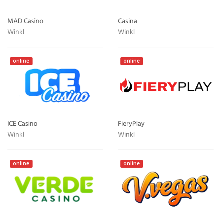
MAD Casino
Casina
Winkl
Winkl
online
online
ICE Casino
FieryPlay
Winkl
Winkl
online
online