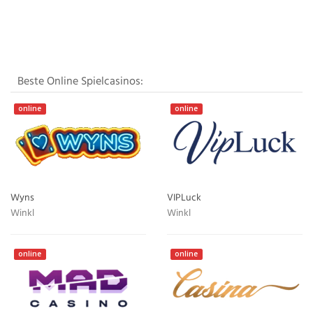
Beste Online Spielcasinos:
online
online
Wyns
VIPLuck
Winkl
Winkl
online
online