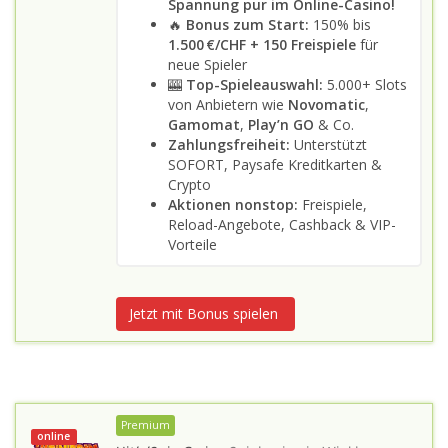
Spannung pur im Online-Casino!
🔥
Bonus zum Start:
150% bis
1.500 €/CHF + 150 Freispiele
für
neue Spieler
🎰
Top-Spieleauswahl:
5.000+ Slots
von Anbietern wie
Novomatic
,
Gamomat
,
Play’n GO
& Co.
Zahlungsfreiheit:
Unterstützt
SOFORT, Paysafe Kreditkarten &
Crypto
Aktionen nonstop:
Freispiele,
Reload-Angebote, Cashback & VIP-
Vorteile
Jetzt mit Bonus spielen
Premium
online