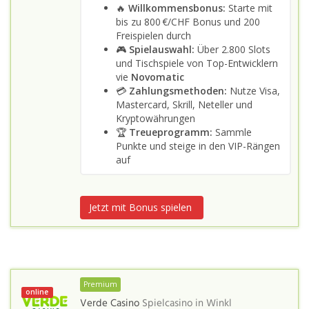
🔥
Willkommensbonus:
Starte mit
bis zu 800 €/CHF Bonus und 200
Freispielen durch
🎮
Spielauswahl:
Über 2.800 Slots
und Tischspiele von Top-Entwicklern
vie
Novomatic
💳
Zahlungsmethoden:
Nutze Visa,
Mastercard, Skrill, Neteller und
Kryptowährungen
🏆
Treueprogramm:
Sammle
Punkte und steige in den VIP-Rängen
auf
Jetzt mit Bonus spielen
Premium
online
Verde Casino
Spielcasino in
Winkl