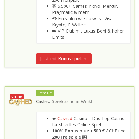
🎰 5.500+ Games: Novo, Merkur,
Pragmatic & mehr
💳 Einzahlen wie du willst: Visa,
Krypto, E-Wallets
👑 VIP-Club mit Luxus-Boni & hohen
Limits
Jetzt mit Bonus spielen
Premium
online
Cashed
Spielcasino in
Winkl
★
Cashed
Casino – Das Top-Casino
für stilvolles Online-Spiel!
100% Bonus bis zu 500 €
/ CHF
und
200 Freispiele
🎰