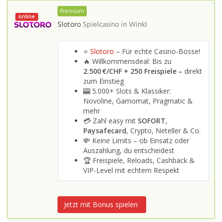
Premium
online
Slotoro
Spielcasino in
Winkl
⭐
Slotoro
– Für echte Casino-Bosse!
🔥 Willkommensdeal: Bis zu
2.500 €/CHF + 250 Freispiele –
direkt
zum Einstieg
🎰 5.000+ Slots & Klassiker:
Novoline, Gamomat, Pragmatic &
mehr
💳 Zahl easy mit
SOFORT
,
Paysafecard
, Crypto, Neteller & Co.
💸 Keine Limits – ob Einsatz oder
Auszahlung, du entscheidest
🏆 Freispiele, Reloads, Cashback &
VIP-Level mit echtem Respekt
Jetzt mit Bonus spielen