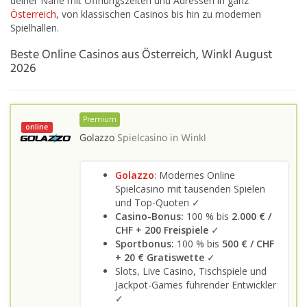
deiner Nähe mit Öffnungszeiten und Adressen in ganz
Österreich
, von klassischen Casinos bis hin zu modernen
Spielhallen.
Beste Online Casinos aus Österreich, Winkl August
2026
Premium
online
Golazzo
Spielcasino in
Winkl
Golazzo
: Modernes Online
Spielcasino mit tausenden Spielen
und Top-Quoten ✓
Casino-Bonus:
100 % bis
2.000 € /
CHF + 200 Freispiele
✓
Sportbonus:
100 % bis
500 € / CHF
+ 20 € Gratiswette
✓
Slots, Live Casino, Tischspiele und
Jackpot-Games führender Entwickler
✓