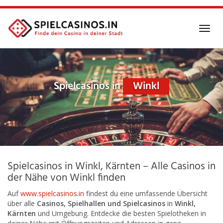
Skip
to
main
Toggl
content
navig
Spielcasinos in
Winkl
Spielcasinos in Winkl, Kärnten – Alle Casinos in
der Nähe von Winkl finden
Auf
www.spielcasinos.in
findest du eine umfassende Übersicht
über alle
Casinos, Spielhallen und Spielcasinos
in
Winkl,
Kärnten
und Umgebung. Entdecke die besten Spielotheken in