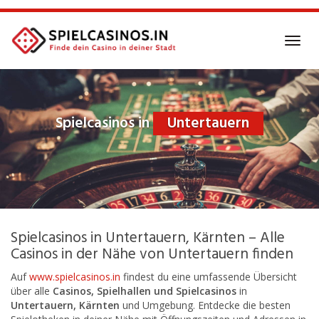
Skip
to
main
Toggl
content
navig
Spielcasinos in
Untertauern
Spielcasinos in Untertauern, Kärnten – Alle
Casinos in der Nähe von Untertauern finden
Auf
www.spielcasinos.in
findest du eine umfassende Übersicht
über alle
Casinos, Spielhallen und Spielcasinos
in
Untertauern, Kärnten
und Umgebung. Entdecke die besten