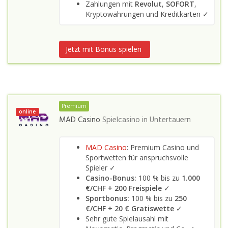
Zahlungen mit
Revolut
,
SOFORT
,
Kryptowährungen und Kreditkarten ✓
Jetzt mit Bonus spielen
Premium
online
MAD Casino
Spielcasino in
Untertauern
MAD Casino
: Premium Casino und
Sportwetten für anspruchsvolle
Spieler ✓
Casino-Bonus:
100 % bis zu
1.000
€/CHF + 200 Freispiele
✓
Sportbonus:
100 % bis zu
250
€/CHF + 20 € Gratiswette
✓
Sehr gute Spielausahl mit