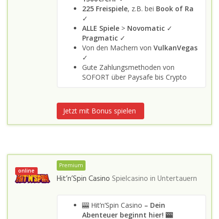
225 Freispiele
, z.B. bei
Book of Ra
✓
ALLE Spiele
>
Novomatic
✓
Pragmatic
✓
Von den Machern von
VulkanVegas
✓
Gute Zahlungsmethoden von
SOFORT über Paysafe bis Crypto
Jetzt mit Bonus spielen
Premium
online
Hit’n’Spin Casino
Spielcasino in
Untertauern
🎰 Hit’n’Spin Casino
– Dein
Abenteuer beginnt hier! 🎰