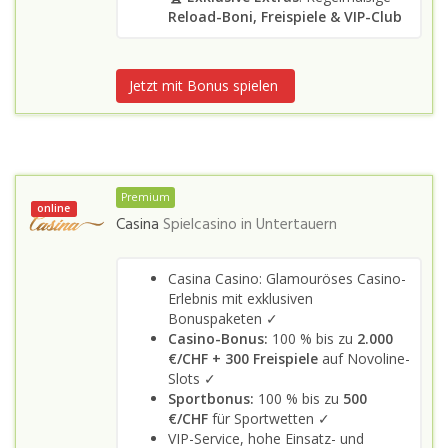
Reload-Boni, Freispiele & VIP-Club
Jetzt mit Bonus spielen
Premium
online
Casina
Spielcasino in
Untertauern
Casina Casino: Glamouröses Casino-
Erlebnis mit exklusiven
Bonuspaketen ✓
Casino-Bonus:
100 % bis zu
2.000
€/CHF + 300 Freispiele
auf Novoline-
Slots ✓
Sportbonus:
100 % bis zu
500
€/CHF
für Sportwetten ✓
VIP-Service, hohe Einsatz- und