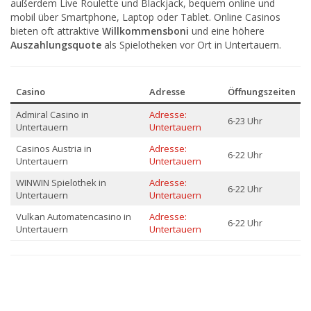
außerdem Live Roulette und Blackjack, bequem online und
mobil über Smartphone, Laptop oder Tablet. Online Casinos
bieten oft attraktive
Willkommensboni
und eine höhere
Auszahlungsquote
als Spielotheken vor Ort in Untertauern.
Casino
Adresse
Öffnungszeiten
Admiral Casino in
Adresse:
6-23 Uhr
Untertauern
Untertauern
Casinos Austria in
Adresse:
6-22 Uhr
Untertauern
Untertauern
WINWIN Spielothek in
Adresse:
6-22 Uhr
Untertauern
Untertauern
Vulkan Automatencasino in
Adresse:
6-22 Uhr
Untertauern
Untertauern