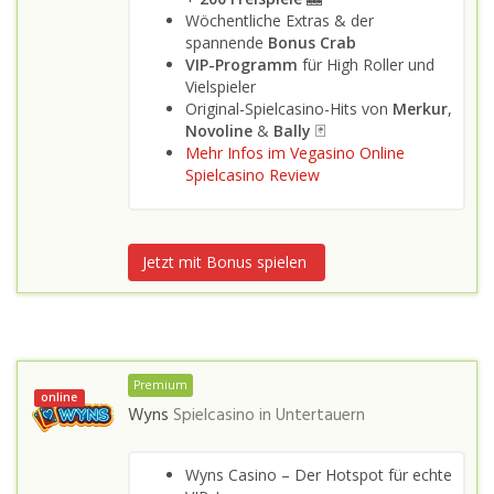
Wöchentliche Extras & der
spannende
Bonus Crab
VIP-Programm
für High Roller und
Vielspieler
Original-Spielcasino-Hits von
Merkur
,
Novoline
&
Bally
🃏
Mehr Infos im Vegasino Online
Spielcasino Review
Jetzt mit Bonus spielen
Premium
online
Wyns
Spielcasino in
Untertauern
Wyns Casino – Der Hotspot für echte