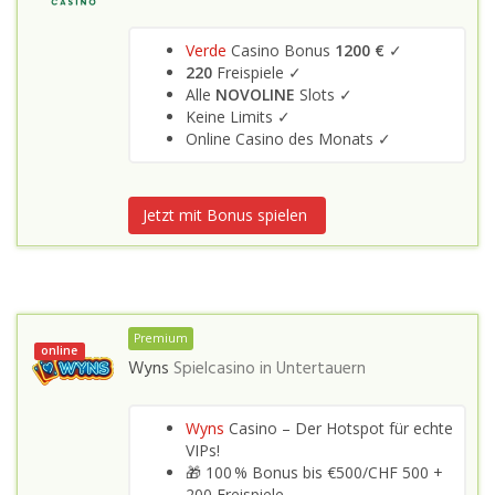
Verde
Casino Bonus
1200 €
✓
220
Freispiele ✓
Alle
NOVOLINE
Slots ✓
Keine Limits ✓
Online Casino des Monats ✓
Jetzt mit Bonus spielen
Premium
online
Wyns
Spielcasino in
Untertauern
Wyns
Casino – Der Hotspot für echte
VIPs!
🎁 100 % Bonus bis €500/CHF 500 +
200 Freispiele