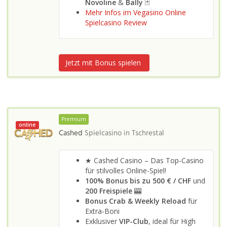
Novoline
&
Bally
🃏
Mehr Infos im Vegasino Online
Spielcasino Review
Jetzt mit Bonus spielen
Premium
online
Cashed
Spielcasino in
Tschrestal
★ Cashed Casino – Das Top-Casino
für stilvolles Online-Spiel!
100% Bonus bis zu 500 €
/ CHF
und
200 Freispiele
🎰
Bonus Crab & Weekly Reload
für
Extra-Boni
Exklusiver
VIP-Club
, ideal für High