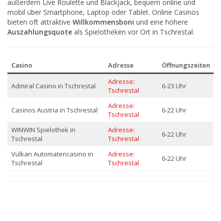
außerdem Live Roulette und Blackjack, bequem online und
mobil über Smartphone, Laptop oder Tablet. Online Casinos
bieten oft attraktive
Willkommensboni
und eine höhere
Auszahlungsquote
als Spielotheken vor Ort in Tschrestal.
Casino
Adresse
Öffnungszeiten
Adresse:
Admiral Casino in Tschrestal
6-23 Uhr
Tschrestal
Adresse:
Casinos Austria in Tschrestal
6-22 Uhr
Tschrestal
WINWIN Spielothek in
Adresse:
6-22 Uhr
Tschrestal
Tschrestal
Vulkan Automatencasino in
Adresse:
6-22 Uhr
Tschrestal
Tschrestal