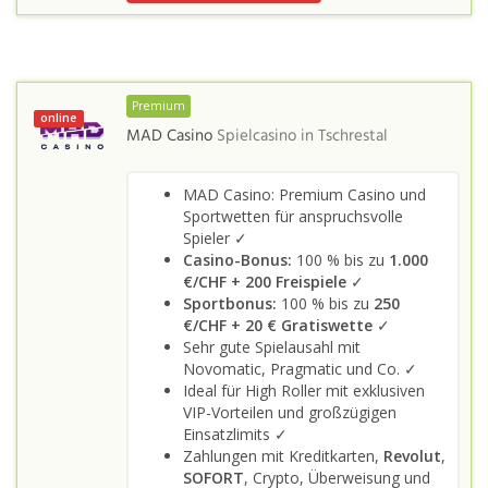
Premium
online
MAD Casino
Spielcasino in
Tschrestal
MAD Casino: Premium Casino und
Sportwetten für anspruchsvolle
Spieler ✓
Casino-Bonus:
100 % bis zu
1.000
€/CHF + 200 Freispiele
✓
Sportbonus:
100 % bis zu
250
€/CHF + 20 € Gratiswette
✓
Sehr gute Spielausahl mit
Novomatic, Pragmatic und Co. ✓
Ideal für High Roller mit exklusiven
VIP-Vorteilen und großzügigen
Einsatzlimits ✓
Zahlungen mit Kreditkarten,
Revolut
,
SOFORT
, Crypto, Überweisung und