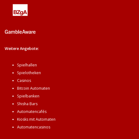
Weitere Angebote:
Spielhallen
Spielotheken
Casinos
Bitcoin Automaten
Spielbanken
Shisha Bars
Automatencafés
Kiosks mit Automaten
Automatencasinos