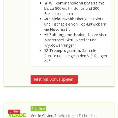
🔥
Willkommensbonus:
Starte mit
bis zu 800 €/CHF Bonus und 200
Freispielen durch
🎮
Spielauswahl:
Über 2.800 Slots
und Tischspiele von Top-Entwicklern
vie
Novomatic
💳
Zahlungsmethoden:
Nutze Visa,
Mastercard, Skrill, Neteller und
Kryptowährungen
🏆
Treueprogramm:
Sammle
Punkte und steige in den VIP-Rängen
auf
Jetzt mit Bonus spielen
Premium
online
Verde Casino
Spielcasino in
Tschrestal