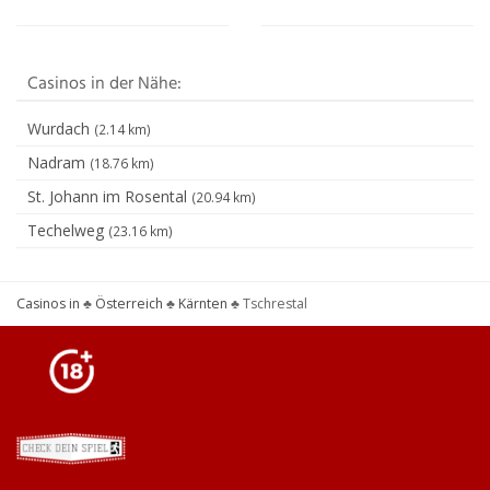
Casinos in der Nähe:
Wurdach
(2.14 km)
Nadram
(18.76 km)
St. Johann im Rosental
(20.94 km)
Techelweg
(23.16 km)
Casinos in
♣
Österreich
♣
Kärnten
♣
Tschrestal