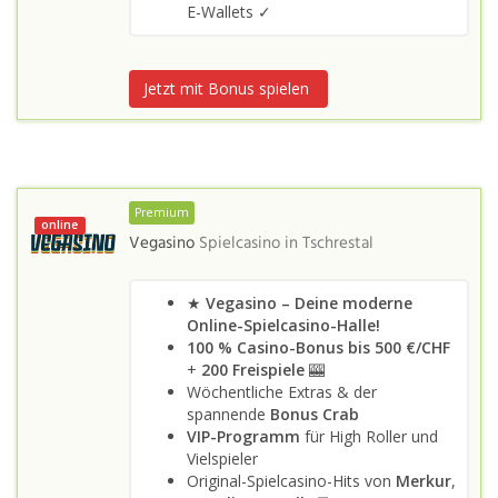
E-Wallets ✓
Jetzt mit Bonus spielen
Premium
online
Vegasino
Spielcasino in
Tschrestal
★
Vegasino – Deine moderne
Online-Spielcasino-Halle!
100 % Casino-Bonus bis 500 €/CHF
+
200 Freispiele
🎰
Wöchentliche Extras & der
spannende
Bonus Crab
VIP-Programm
für High Roller und
Vielspieler
Original-Spielcasino-Hits von
Merkur
,