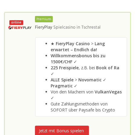
Premium
online
FieryPlay
Spielcasino in
Tschrestal
★
FieryPlay Casino
>
Lang
erwartet – Endlich da!
Willkommensbonus bis zu
1500€/CHF
✓
225 Freispiele
, z.B. bei
Book of Ra
✓
ALLE Spiele
>
Novomatic
✓
Pragmatic
✓
Von den Machern von
VulkanVegas
✓
Gute Zahlungsmethoden von
SOFORT über Paysafe bis Crypto
Jetzt mit Bonus spielen