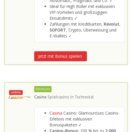
Novomatic, Pragmatic und Co. ✓
Ideal für High Roller mit exklusiven
VIP-Vorteilen und großzügigen
Einsatzlimits ✓
Zahlungen mit Kreditkarten,
Revolut
,
SOFORT
, Crypto, Überweisung und
E-Wallets ✓
Jetzt mit Bonus spielen
Premium
online
Casina
Spielcasino in
Tschrestal
Casina
Casino: Glamouröses Casino-
Erlebnis mit exklusiven
Bonuspaketen ✓
Casino-Bonus:
100 % bis zu
2.000