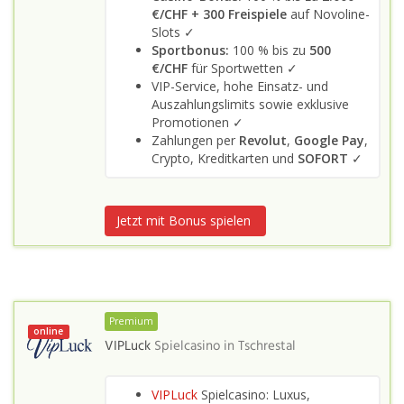
€/CHF + 300 Freispiele
auf Novoline-
Slots ✓
Sportbonus:
100 % bis zu
500
€/CHF
für Sportwetten ✓
VIP-Service, hohe Einsatz- und
Auszahlungslimits sowie exklusive
Promotionen ✓
Zahlungen per
Revolut
,
Google Pay
,
Crypto, Kreditkarten und
SOFORT
✓
Jetzt mit Bonus spielen
Premium
online
VIPLuck
Spielcasino in
Tschrestal
VIPLuck
Spielcasino: Luxus,