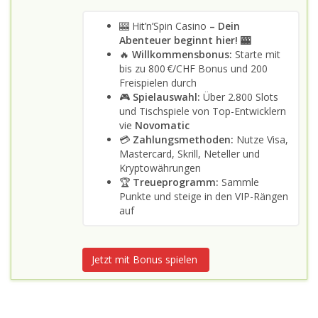
🎰 Hit’n’Spin Casino
– Dein
Abenteuer beginnt hier! 🎰
🔥
Willkommensbonus:
Starte mit
bis zu 800 €/CHF Bonus und 200
Freispielen durch
🎮
Spielauswahl:
Über 2.800 Slots
und Tischspiele von Top-Entwicklern
vie
Novomatic
💳
Zahlungsmethoden:
Nutze Visa,
Mastercard, Skrill, Neteller und
Kryptowährungen
🏆
Treueprogramm:
Sammle
Punkte und steige in den VIP-Rängen
auf
Jetzt mit Bonus spielen