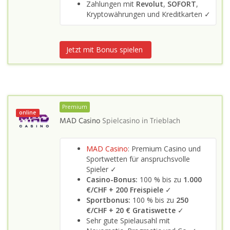
Zahlungen mit
Revolut
,
SOFORT
,
Kryptowährungen und Kreditkarten ✓
Jetzt mit Bonus spielen
Premium
online
MAD Casino
Spielcasino in
Trieblach
MAD Casino
: Premium Casino und
Sportwetten für anspruchsvolle
Spieler ✓
Casino-Bonus:
100 % bis zu
1.000
€/CHF + 200 Freispiele
✓
Sportbonus:
100 % bis zu
250
€/CHF + 20 € Gratiswette
✓
Sehr gute Spielausahl mit