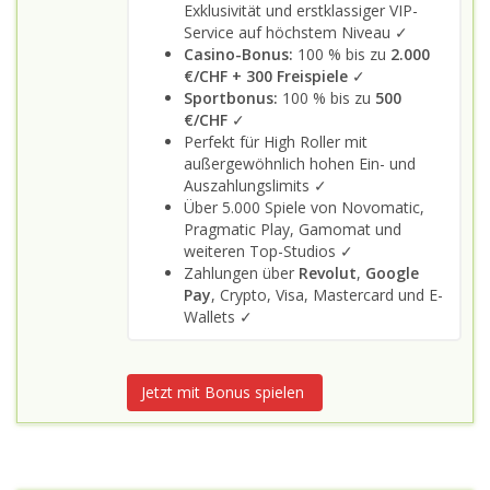
Exklusivität und erstklassiger VIP-
Service auf höchstem Niveau ✓
Casino-Bonus:
100 % bis zu
2.000
€/CHF + 300 Freispiele
✓
Sportbonus:
100 % bis zu
500
€/CHF
✓
Perfekt für High Roller mit
außergewöhnlich hohen Ein- und
Auszahlungslimits ✓
Über 5.000 Spiele von Novomatic,
Pragmatic Play, Gamomat und
weiteren Top-Studios ✓
Zahlungen über
Revolut
,
Google
Pay
, Crypto, Visa, Mastercard und E-
Wallets ✓
Jetzt mit Bonus spielen