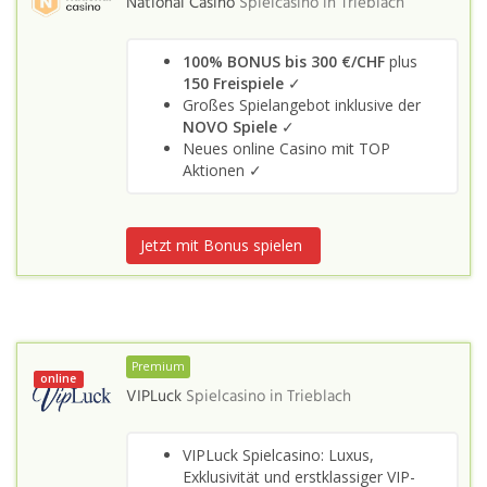
National Casino
Spielcasino in
Trieblach
100% BONUS bis 300 €/CHF
plus
150 Freispiele
✓
Großes Spielangebot inklusive der
NOVO Spiele
✓
Neues online Casino mit TOP
Aktionen ✓
Jetzt mit Bonus spielen
Premium
online
VIPLuck
Spielcasino in
Trieblach
VIPLuck Spielcasino: Luxus,
Exklusivität und erstklassiger VIP-