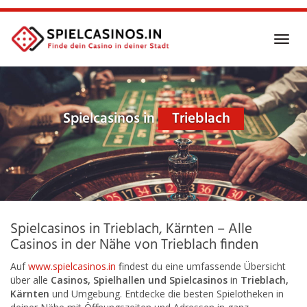
Skip
to
main
Toggl
content
navig
Spielcasinos in
Trieblach
Spielcasinos in Trieblach, Kärnten – Alle
Casinos in der Nähe von Trieblach finden
Auf
www.spielcasinos.in
findest du eine umfassende Übersicht
über alle
Casinos, Spielhallen und Spielcasinos
in
Trieblach,
Kärnten
und Umgebung. Entdecke die besten Spielotheken in