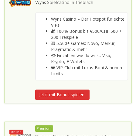
Wyns
Spielcasino in
Trieblach
Wyns Casino – Der Hotspot für echte
VIPs!
🎁 100 % Bonus bis €500/CHF 500 +
200 Freispiele
🎰 5.500+ Games: Novo, Merkur,
Pragmatic & mehr
💳 Einzahlen wie du willst: Visa,
Krypto, E-Wallets
👑 VIP-Club mit Luxus-Boni & hohen
Limits
Jetzt mit Bonus spielen
Premium
online