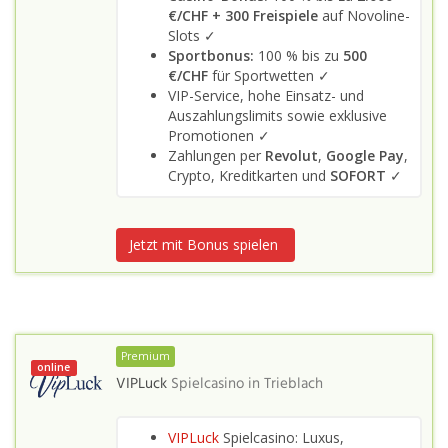
€/CHF + 300 Freispiele
auf Novoline-
Slots ✓
Sportbonus:
100 % bis zu
500
€/CHF
für Sportwetten ✓
VIP-Service, hohe Einsatz- und
Auszahlungslimits sowie exklusive
Promotionen ✓
Zahlungen per
Revolut
,
Google Pay
,
Crypto, Kreditkarten und
SOFORT
✓
Jetzt mit Bonus spielen
Premium
online
VIPLuck
Spielcasino in
Trieblach
VIPLuck
Spielcasino: Luxus,