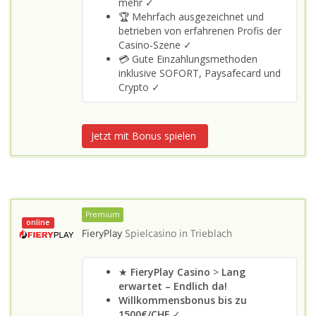
mehr ✓
🏆 Mehrfach ausgezeichnet und
betrieben von erfahrenen Profis der
Casino‑Szene ✓
💳 Gute Einzahlungsmethoden
inklusive SOFORT, Paysafecard und
Crypto ✓
Jetzt mit Bonus spielen
Premium
online
FieryPlay
Spielcasino in
Trieblach
★
FieryPlay Casino
>
Lang
erwartet – Endlich da!
Willkommensbonus bis zu
1500€/CHF
✓