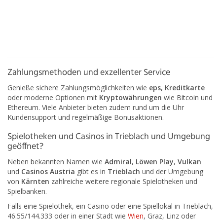
Zahlungsmethoden und exzellenter Service
Genieße sichere Zahlungsmöglichkeiten wie
eps, Kreditkarte
oder moderne Optionen mit
Kryptowährungen
wie Bitcoin und
Ethereum. Viele Anbieter bieten zudem rund um die Uhr
Kundensupport und regelmäßige Bonusaktionen.
Spielotheken und Casinos in Trieblach und Umgebung
geöffnet?
Neben bekannten Namen wie
Admiral
,
Löwen Play
,
Vulkan
und
Casinos Austria
gibt es in
Trieblach
und der Umgebung
von
Kärnten
zahlreiche weitere regionale Spielotheken und
Spielbanken.
Falls eine Spielothek, ein Casino oder eine Spiellokal in Trieblach,
46.55/144.333 oder in einer Stadt wie
Wien
, Graz, Linz oder