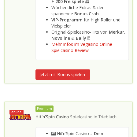
+
200 Freispiele
🎰
Wöchentliche Extras & der
spannende
Bonus Crab
VIP-Programm
für High Roller und
Vielspieler
Original-Spielcasino-Hits von
Merkur
,
Novoline
&
Bally
🃏
Mehr Infos im Vegasino Online
Spielcasino Review
Jetzt mit Bonus spielen
Premium
online
Hit’n’Spin Casino
Spielcasino in
Trieblach
🎰 Hit’n’Spin Casino
– Dein