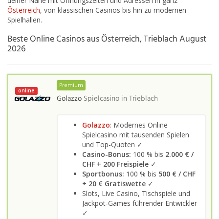
deiner Nähe mit Öffnungszeiten und Adressen in ganz
Österreich
, von klassischen Casinos bis hin zu modernen
Spielhallen.
Beste Online Casinos aus Österreich, Trieblach August
2026
Premium
online
Golazzo
Spielcasino in
Trieblach
Golazzo
: Modernes Online
Spielcasino mit tausenden Spielen
und Top-Quoten ✓
Casino-Bonus:
100 % bis
2.000 € /
CHF + 200 Freispiele
✓
Sportbonus:
100 % bis
500 € / CHF
+ 20 € Gratiswette
✓
Slots, Live Casino, Tischspiele und
Jackpot-Games führender Entwickler
✓