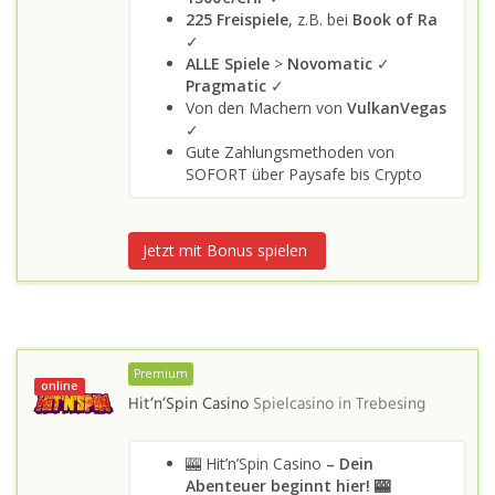
225 Freispiele
, z.B. bei
Book of Ra
✓
ALLE Spiele
>
Novomatic
✓
Pragmatic
✓
Von den Machern von
VulkanVegas
✓
Gute Zahlungsmethoden von
SOFORT über Paysafe bis Crypto
Jetzt mit Bonus spielen
Premium
online
Hit’n’Spin Casino
Spielcasino in
Trebesing
🎰 Hit’n’Spin Casino
– Dein
Abenteuer beginnt hier! 🎰