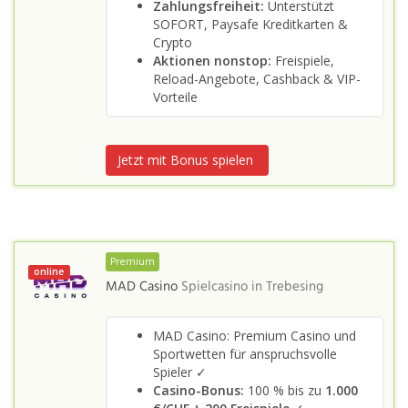
Zahlungsfreiheit:
Unterstützt
SOFORT, Paysafe Kreditkarten &
Crypto
Aktionen nonstop:
Freispiele,
Reload-Angebote, Cashback & VIP-
Vorteile
Jetzt mit Bonus spielen
Premium
online
MAD Casino
Spielcasino in
Trebesing
MAD Casino: Premium Casino und
Sportwetten für anspruchsvolle
Spieler ✓
Casino-Bonus:
100 % bis zu
1.000