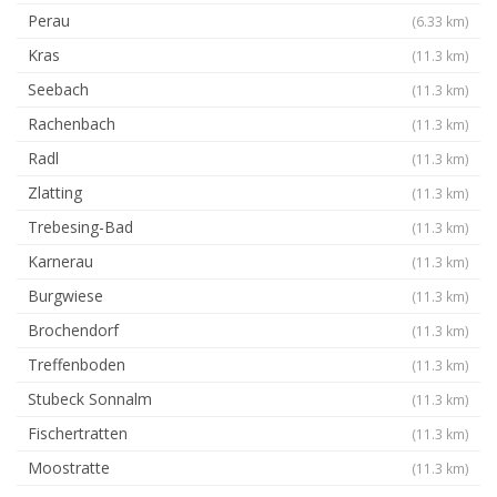
Perau
(6.33 km)
Kras
(11.3 km)
Seebach
(11.3 km)
Rachenbach
(11.3 km)
Radl
(11.3 km)
Zlatting
(11.3 km)
Trebesing-Bad
(11.3 km)
Karnerau
(11.3 km)
Burgwiese
(11.3 km)
Brochendorf
(11.3 km)
Treffenboden
(11.3 km)
Stubeck Sonnalm
(11.3 km)
Fischertratten
(11.3 km)
Moostratte
(11.3 km)