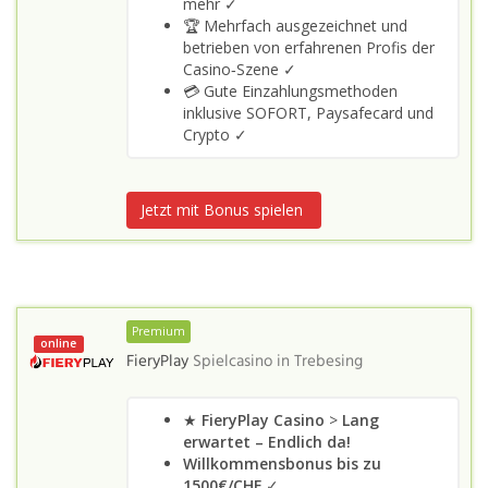
mehr ✓
🏆 Mehrfach ausgezeichnet und
betrieben von erfahrenen Profis der
Casino‑Szene ✓
💳 Gute Einzahlungsmethoden
inklusive SOFORT, Paysafecard und
Crypto ✓
Jetzt mit Bonus spielen
Premium
online
FieryPlay
Spielcasino in
Trebesing
★
FieryPlay Casino
>
Lang
erwartet – Endlich da!
Willkommensbonus bis zu
1500€/CHF
✓