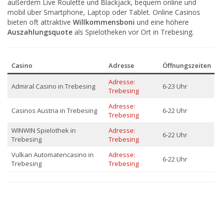
außerdem Live Roulette und Blackjack, bequem online und
mobil über Smartphone, Laptop oder Tablet. Online Casinos
bieten oft attraktive
Willkommensboni
und eine höhere
Auszahlungsquote
als Spielotheken vor Ort in Trebesing.
Casino
Adresse
Öffnungszeiten
Adresse:
Admiral Casino in Trebesing
6-23 Uhr
Trebesing
Adresse:
Casinos Austria in Trebesing
6-22 Uhr
Trebesing
WINWIN Spielothek in
Adresse:
6-22 Uhr
Trebesing
Trebesing
Vulkan Automatencasino in
Adresse:
6-22 Uhr
Trebesing
Trebesing