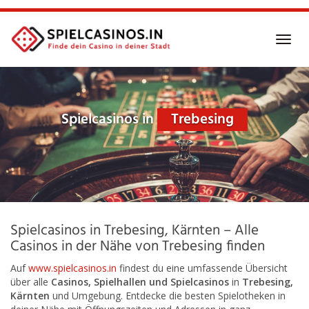
Skip
to
main
Toggl
content
navig
Spielcasinos in
Trebesing
Spielcasinos in Trebesing, Kärnten – Alle
Casinos in der Nähe von Trebesing finden
Auf
www.spielcasinos.in
findest du eine umfassende Übersicht
über alle
Casinos, Spielhallen und Spielcasinos
in
Trebesing,
Kärnten
und Umgebung. Entdecke die besten Spielotheken in