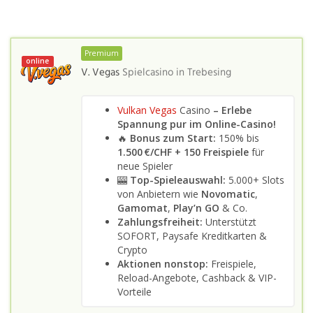
Premium
online
V. Vegas
Spielcasino in
Trebesing
Vulkan Vegas
Casino
– Erlebe
Spannung pur im Online-Casino!
🔥
Bonus zum Start:
150% bis
1.500 €/CHF + 150 Freispiele
für
neue Spieler
🎰
Top-Spieleauswahl:
5.000+ Slots
von Anbietern wie
Novomatic
,
Gamomat
,
Play’n GO
& Co.
Zahlungsfreiheit:
Unterstützt
SOFORT, Paysafe Kreditkarten &
Crypto
Aktionen nonstop:
Freispiele,
Reload-Angebote, Cashback & VIP-
Vorteile