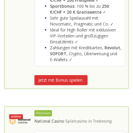
€/CHF + 200 Freispiele
✓
Sportbonus:
100 % bis zu
250
€/CHF + 20 € Gratiswette
✓
Sehr gute Spielausahl mit
Novomatic, Pragmatic und Co. ✓
Ideal für High Roller mit exklusiven
VIP-Vorteilen und großzügigen
Einsatzlimits ✓
Zahlungen mit Kreditkarten,
Revolut
,
SOFORT
, Crypto, Überweisung und
E-Wallets ✓
Jetzt mit Bonus spielen
Premium
online
National Casino
Spielcasino in
Trebesing