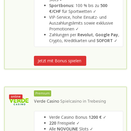
Sportbonus:
100 % bis zu
500
€/CHF
für Sportwetten ✓
VIP-Service, hohe Einsatz- und
Auszahlungslimits sowie exklusive
Promotionen ✓
Zahlungen per
Revolut
,
Google Pay
,
Crypto, Kreditkarten und
SOFORT
✓
Jetzt mit Bonus spielen
Premium
online
Verde Casino
Spielcasino in
Trebesing
Verde Casino Bonus
1200 €
✓
220
Freispiele ✓
Alle
NOVOLINE
Slots ✓