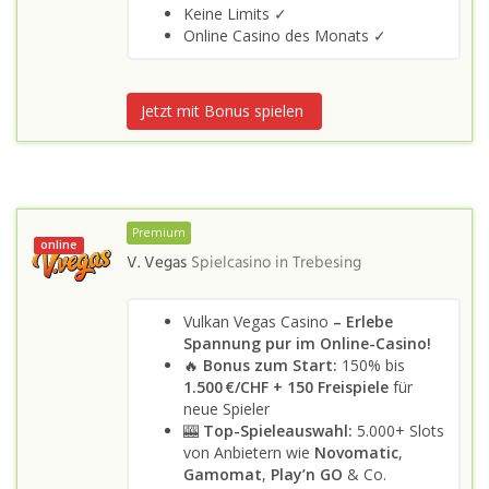
Keine Limits ✓
Online Casino des Monats ✓
Jetzt mit Bonus spielen
Premium
online
V. Vegas
Spielcasino in
Trebesing
Vulkan Vegas Casino
– Erlebe
Spannung pur im Online-Casino!
🔥
Bonus zum Start:
150% bis
1.500 €/CHF + 150 Freispiele
für
neue Spieler
🎰
Top-Spieleauswahl:
5.000+ Slots
von Anbietern wie
Novomatic
,
Gamomat
,
Play’n GO
& Co.