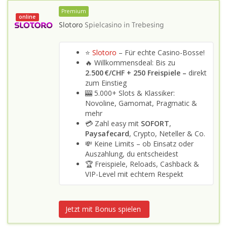
Premium
online
Slotoro
Spielcasino in
Trebesing
⭐
Slotoro
– Für echte Casino-Bosse!
🔥 Willkommensdeal: Bis zu
2.500 €/CHF + 250 Freispiele –
direkt
zum Einstieg
🎰 5.000+ Slots & Klassiker:
Novoline, Gamomat, Pragmatic &
mehr
💳 Zahl easy mit
SOFORT
,
Paysafecard
, Crypto, Neteller & Co.
💸 Keine Limits – ob Einsatz oder
Auszahlung, du entscheidest
🏆 Freispiele, Reloads, Cashback &
VIP-Level mit echtem Respekt
Jetzt mit Bonus spielen