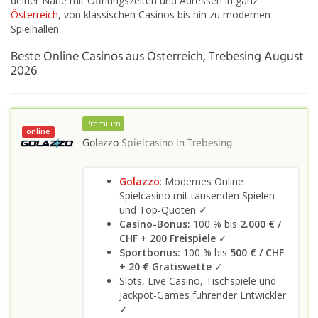
deiner Nähe mit Öffnungszeiten und Adressen in ganz
Österreich
, von klassischen Casinos bis hin zu modernen
Spielhallen.
Beste Online Casinos aus Österreich, Trebesing August
2026
Premium
online
Golazzo
Spielcasino in
Trebesing
Golazzo
: Modernes Online
Spielcasino mit tausenden Spielen
und Top-Quoten ✓
Casino-Bonus:
100 % bis
2.000 € /
CHF + 200 Freispiele
✓
Sportbonus:
100 % bis
500 € / CHF
+ 20 € Gratiswette
✓
Slots, Live Casino, Tischspiele und
Jackpot-Games führender Entwickler
✓