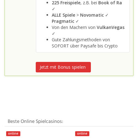
225 Freispiele
, z.B. bei
Book of Ra
✓
ALLE Spiele
>
Novomatic
✓
Pragmatic
✓
Von den Machern von
VulkanVegas
✓
Gute Zahlungsmethoden von
SOFORT über Paysafe bis Crypto
Jetzt mit Bonus spielen
Beste Online Spielcasinos:
online
online