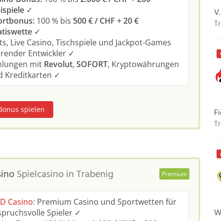
ispiele
✓
V
ortbonus:
100 % bis
500 € / CHF + 20 €
T
atiswette
✓
ts, Live Casino, Tischspiele und Jackpot-Games
render Entwickler ✓
hlungen mit
Revolut
,
SOFORT
, Kryptowährungen
d Kreditkarten ✓
 Bonus spielen
Fi
T
ino
Spielcasino in
Trabenig
Premium
D Casino
: Premium Casino und Sportwetten für
W
pruchsvolle Spieler ✓