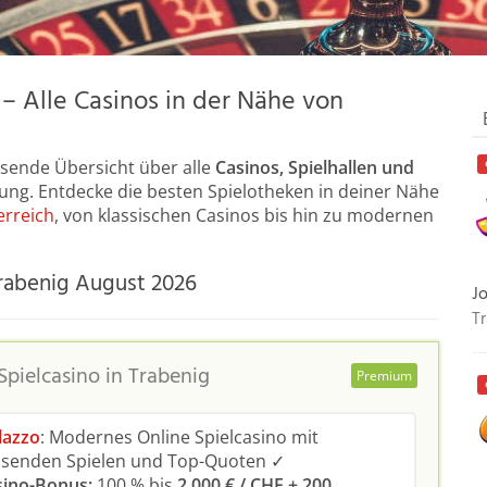
 – Alle Casinos in der Nähe von
sende Übersicht über alle
Casinos, Spielhallen und
g. Entdecke die besten Spielotheken in deiner Nähe
erreich
, von klassischen Casinos bis hin zu modernen
Trabenig August 2026
J
T
Spielcasino in
Trabenig
Premium
lazzo
: Modernes Online Spielcasino mit
usenden Spielen und Top-Quoten ✓
sino-Bonus:
100 % bis
2.000 € / CHF + 200