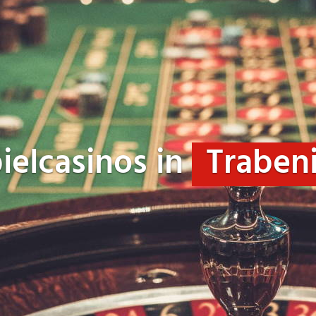
ielcasinos in
Traben