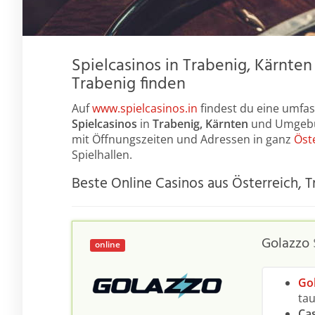
Spielcasinos in Trabenig, Kärnten
Trabenig finden
Auf
www.spielcasinos.in
findest du eine umfas
Spielcasinos
in
Trabenig, Kärnten
und Umgebun
mit Öffnungszeiten und Adressen in ganz
Öst
Spielhallen.
Beste Online Casinos aus Österreich, 
Golazzo
online
Go
ta
Ca