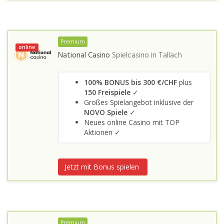
Premium
online
National Casino
Spielcasino in
Tallach
100% BONUS bis 300 €/CHF
plus
150 Freispiele
✓
Großes Spielangebot inklusive der
NOVO Spiele
✓
Neues online Casino mit TOP
Aktionen ✓
Jetzt mit Bonus spielen
Premium