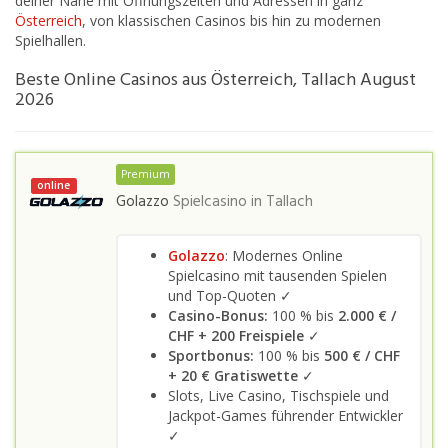
deiner Nähe mit Öffnungszeiten und Adressen in ganz
Österreich
, von klassischen Casinos bis hin zu modernen
Spielhallen.
Beste Online Casinos aus Österreich, Tallach August
2026
Premium
online
Golazzo
Spielcasino in
Tallach
Golazzo
: Modernes Online
Spielcasino mit tausenden Spielen
und Top-Quoten ✓
Casino-Bonus:
100 % bis
2.000 € /
CHF + 200 Freispiele
✓
Sportbonus:
100 % bis
500 € / CHF
+ 20 € Gratiswette
✓
Slots, Live Casino, Tischspiele und
Jackpot-Games führender Entwickler
✓