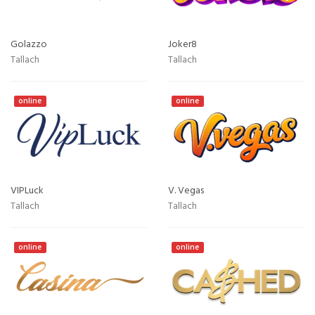
Golazzo
Joker8
Tallach
Tallach
online
online
VIPLuck
V. Vegas
Tallach
Tallach
online
online