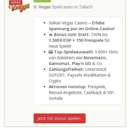
online
V. Vegas
Spielcasino in
Tallach
Vulkan Vegas Casino
– Erlebe
Spannung pur im Online-Casino!
🔥
Bonus zum Start:
150% bis
1.500 €/CHF + 150 Freispiele
für
neue Spieler
🎰
Top-Spieleauswahl:
5.000+ Slots
von Anbietern wie
Novomatic
,
Gamomat
,
Play’n GO
& Co.
Zahlungsfreiheit:
Unterstützt
SOFORT, Paysafe Kreditkarten &
Crypto
Aktionen nonstop:
Freispiele,
Reload-Angebote, Cashback & VIP-
Vorteile
Jetzt mit Bonus spielen