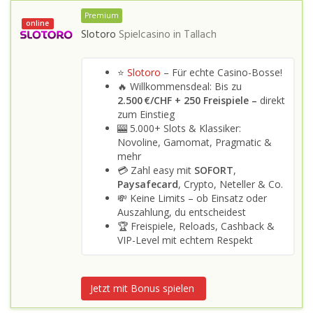
Premium
online
Slotoro
Spielcasino in
Tallach
⭐
Slotoro
– Für echte Casino-Bosse!
🔥 Willkommensdeal: Bis zu
2.500 €/CHF + 250 Freispiele –
direkt
zum Einstieg
🎰 5.000+ Slots & Klassiker:
Novoline, Gamomat, Pragmatic &
mehr
💳 Zahl easy mit
SOFORT
,
Paysafecard
, Crypto, Neteller & Co.
💸 Keine Limits – ob Einsatz oder
Auszahlung, du entscheidest
🏆 Freispiele, Reloads, Cashback &
VIP-Level mit echtem Respekt
Jetzt mit Bonus spielen