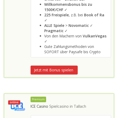
Willkommensbonus bis zu
1500€/CHF
✓
225 Freispiele
, z.B. bei
Book of Ra
✓
ALLE Spiele
>
Novomatic
✓
Pragmatic
✓
Von den Machern von
VulkanVegas
✓
Gute Zahlungsmethoden von
SOFORT über Paysafe bis Crypto
Jetzt mit Bonus spielen
Premium
online
ICE Casino
Spielcasino in
Tallach