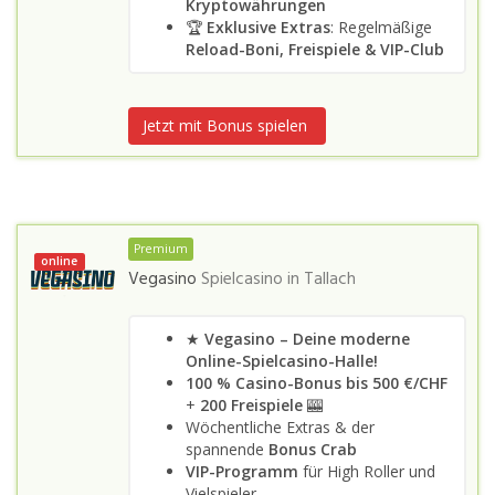
Kryptowährungen
🏆
Exklusive Extras
: Regelmäßige
Reload-Boni, Freispiele & VIP-Club
Jetzt mit Bonus spielen
Premium
online
Vegasino
Spielcasino in
Tallach
★
Vegasino – Deine moderne
Online-Spielcasino-Halle!
100 % Casino-Bonus bis 500 €/CHF
+
200 Freispiele
🎰
Wöchentliche Extras & der
spannende
Bonus Crab
VIP-Programm
für High Roller und
Vielspieler