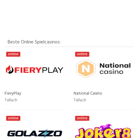
Beste Online Spielcasinos:
online
online
FieryPlay
National Casino
Tallach
Tallach
online
online