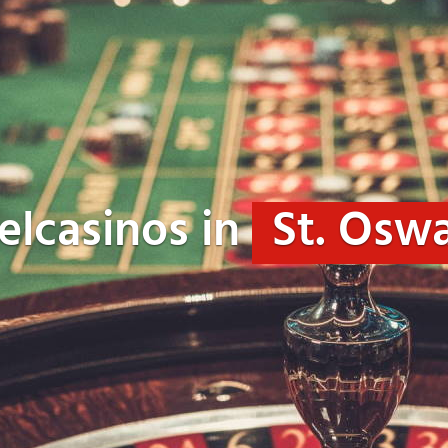
elcasinos in
St. Osw