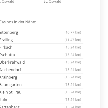
t. Oswald
St. Oswald
Casinos in der Nähe:
Sittenberg
(10.77 km)
Prailing
(11.47 km)
Pirkach
(15.24 km)
Tschutta
(15.24 km)
Oberkrähwald
(15.24 km)
Salchendorf
(15.24 km)
Krainberg
(15.24 km)
Baumgarten
(15.24 km)
Klein St. Paul
(15.24 km)
Kulm
(15.24 km)
Rattenberg
(15.24 km)