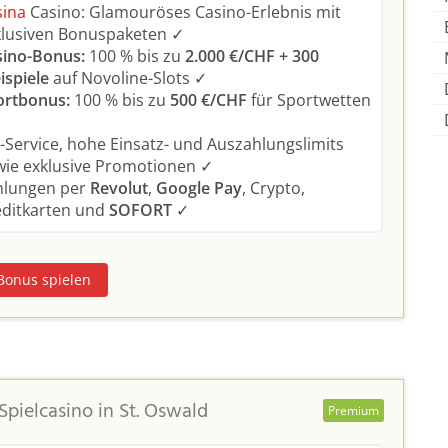
sina
Casino: Glamouröses Casino-Erlebnis mit
klusiven Bonuspaketen ✓
sino-Bonus:
100 % bis zu
2.000 €/CHF + 300
ispiele
auf Novoline-Slots ✓
ortbonus:
100 % bis zu
500 €/CHF
für Sportwetten
-Service, hohe Einsatz- und Auszahlungslimits
wie exklusive Promotionen ✓
hlungen per
Revolut
,
Google Pay
, Crypto,
editkarten und
SOFORT
✓
 Bonus spielen
Spielcasino in
St. Oswald
Premium