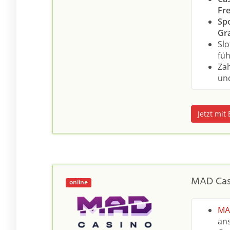
Fre
Sp
Gr
Slo
füh
Za
un
Jetzt mit
MAD Cas
online
MA
ans