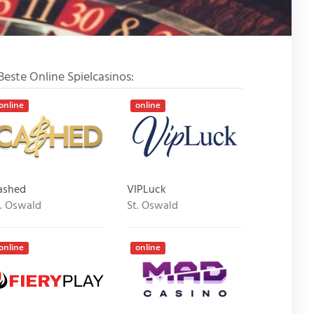
Beste Online Spielcasinos:
online
online
ashed
VIPLuck
t. Oswald
St. Oswald
online
online