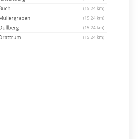
Buch
(15.24 km)
Müllergraben
(15.24 km)
Dullberg
(15.24 km)
Drattrum
(15.24 km)