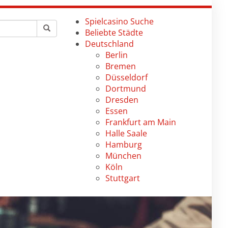
Spielcasino Suche
Beliebte Städte
Deutschland
Berlin
Bremen
Düsseldorf
Dortmund
Dresden
Essen
Frankfurt am Main
Halle Saale
Hamburg
München
Köln
Stuttgart