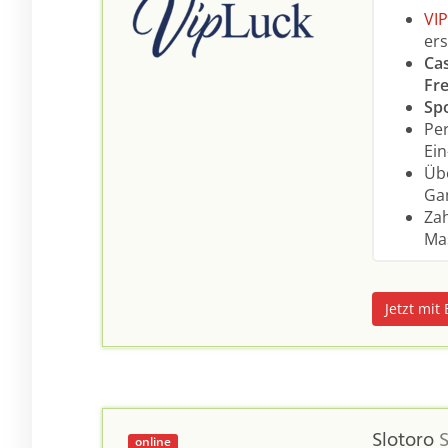
VI
ers
Ca
Fre
Sp
Per
Ein
Übe
Ga
Za
Ma
Jetzt mit
Slotoro
S
online