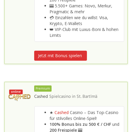
🎰 5.500+ Games: Novo, Merkur,
Pragmatic & mehr
💳 Einzahlen wie du willst: Visa,
Krypto, E-Wallets
👑 VIP-Club mit Luxus-Boni & hohen
Limits
Jetzt mit Bonus spielen
Premium
online
Cashed
Spielcasino in
St. Bartlmä
★
Cashed
Casino – Das Top-Casino
für stilvolles Online-Spiel!
100% Bonus bis zu 500 €
/ CHF
und
200 Freispiele
🎰