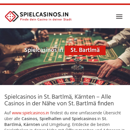
Skip
to
main
Toggl
content
navig
Spielcasinos in
St. Bartlmä
Spielcasinos in St. Bartlmä, Kärnten – Alle
Casinos in der Nähe von St. Bartlmä finden
Auf
www.spielcasinos.in
findest du eine umfassende Übersicht
über alle
Casinos, Spielhallen und Spielcasinos
in
St.
Bartlmä, Kärnten
und Umgebung. Entdecke die besten