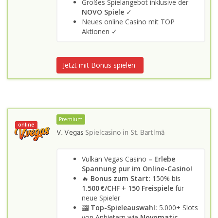
Großes Spielangebot inklusive der
NOVO Spiele
✓
Neues online Casino mit TOP
Aktionen ✓
Jetzt mit Bonus spielen
Premium
online
V. Vegas
Spielcasino in
St. Bartlmä
Vulkan Vegas Casino
– Erlebe
Spannung pur im Online-Casino!
🔥
Bonus zum Start:
150% bis
1.500 €/CHF + 150 Freispiele
für
neue Spieler
🎰
Top-Spieleauswahl:
5.000+ Slots
von Anbietern wie
Novomatic
,