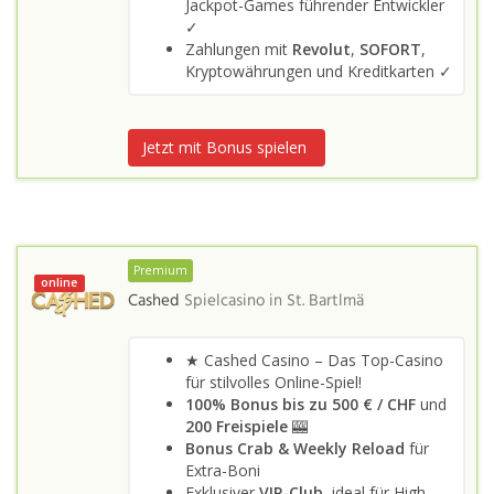
Jackpot-Games führender Entwickler
✓
Zahlungen mit
Revolut
,
SOFORT
,
Kryptowährungen und Kreditkarten ✓
Jetzt mit Bonus spielen
Premium
online
Cashed
Spielcasino in
St. Bartlmä
★ Cashed Casino – Das Top-Casino
für stilvolles Online-Spiel!
100% Bonus bis zu 500 €
/ CHF
und
200 Freispiele
🎰
Bonus Crab & Weekly Reload
für
Extra-Boni
Exklusiver
VIP-Club
, ideal für High