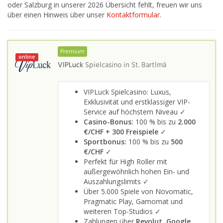
oder Salzburg in unserer 2026 Übersicht fehlt, freuen wir uns
über einen Hinweis über unser
Kontaktformular
.
Premium
online
VIPLuck
Spielcasino in
St. Bartlmä
VIPLuck Spielcasino: Luxus,
Exklusivität und erstklassiger VIP-
Service auf höchstem Niveau ✓
Casino-Bonus:
100 % bis zu
2.000
€/CHF + 300 Freispiele
✓
Sportbonus:
100 % bis zu
500
€/CHF
✓
Perfekt für High Roller mit
außergewöhnlich hohen Ein- und
Auszahlungslimits ✓
Über 5.000 Spiele von Novomatic,
Pragmatic Play, Gamomat und
weiteren Top-Studios ✓
Zahlungen über
Revolut
,
Google