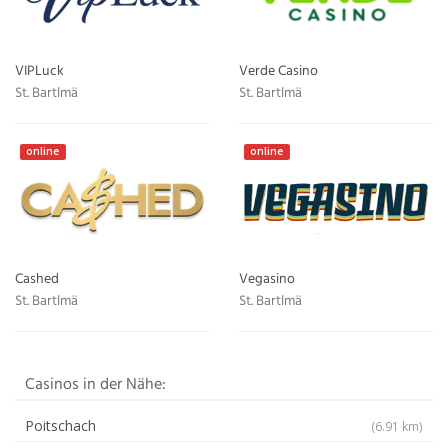
VIPLuck
Verde Casino
St. Bartlmä
St. Bartlmä
online
online
Cashed
Vegasino
St. Bartlmä
St. Bartlmä
Casinos in der Nähe:
Poitschach
(6.91 km)