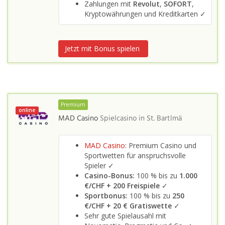
Zahlungen mit
Revolut
,
SOFORT
,
Kryptowährungen und Kreditkarten ✓
Jetzt mit Bonus spielen
Premium
online
MAD Casino
Spielcasino in
St. Bartlmä
MAD Casino
: Premium Casino und
Sportwetten für anspruchsvolle
Spieler ✓
Casino-Bonus:
100 % bis zu
1.000
€/CHF + 200 Freispiele
✓
Sportbonus:
100 % bis zu
250
€/CHF + 20 € Gratiswette
✓
Sehr gute Spielausahl mit