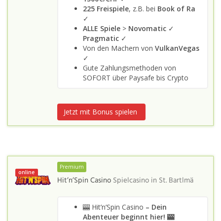
225 Freispiele
, z.B. bei
Book of Ra
✓
ALLE Spiele
>
Novomatic
✓
Pragmatic
✓
Von den Machern von
VulkanVegas
✓
Gute Zahlungsmethoden von
SOFORT über Paysafe bis Crypto
Jetzt mit Bonus spielen
Premium
online
Hit’n’Spin Casino
Spielcasino in
St. Bartlmä
🎰 Hit’n’Spin Casino
– Dein
Abenteuer beginnt hier! 🎰