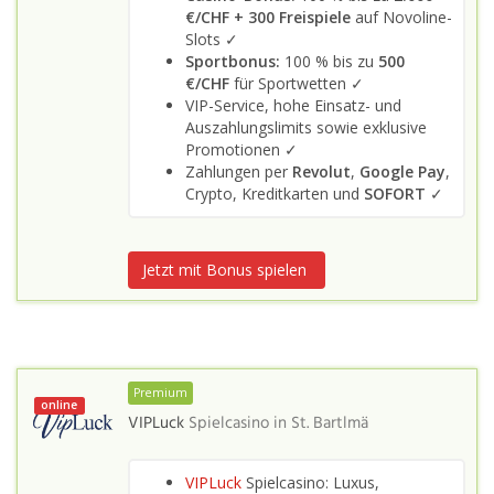
€/CHF + 300 Freispiele
auf Novoline-
Slots ✓
Sportbonus:
100 % bis zu
500
€/CHF
für Sportwetten ✓
VIP-Service, hohe Einsatz- und
Auszahlungslimits sowie exklusive
Promotionen ✓
Zahlungen per
Revolut
,
Google Pay
,
Crypto, Kreditkarten und
SOFORT
✓
Jetzt mit Bonus spielen
Premium
online
VIPLuck
Spielcasino in
St. Bartlmä
VIPLuck
Spielcasino: Luxus,