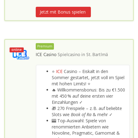
Jetzt mit Bonus spielen
Premium
online
ICE Casino
Spielcasino in
St. Bartlmä
⭐
ICE
Casino – Eiskalt in den
Sommer gestartet, jetzt voll im Spiel
mit hohen Limits! ⭐
🔥 Willkommensbonus: Bis zu €1.500
mit 450 % auf deine ersten vier
Einzahlungen ✓
🎁 270 Freispiele – z. B. auf beliebte
Slots wie
Book of Ra
& mehr ✓
🎰 Top‑Auswahl: Spiele von
renommierten Anbietern wie
Novoline, Pragmatic, Gamomat &