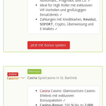
Novomatic, Pragmatic und Co. ✓
Ideal für High Roller mit exklusiven
VIP-Vorteilen und großzügigen
Einsatzlimits ✓
Zahlungen mit Kreditkarten,
Revolut
,
SOFORT
, Crypto, Überweisung und
E-Wallets ✓
Jetzt mit Bonus spielen
Premium
online
Casina
Spielcasino in
St. Bartlmä
Casina
Casino: Glamouröses Casino-
Erlebnis mit exklusiven
Bonuspaketen ✓
Casino-Bonus:
100 % bis zu
2.000