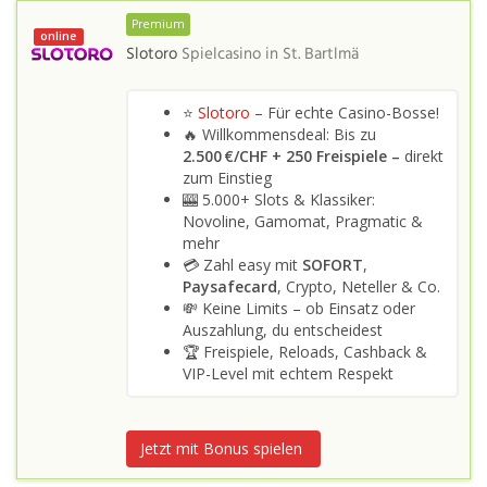
Premium
online
Slotoro
Spielcasino in
St. Bartlmä
⭐
Slotoro
– Für echte Casino-Bosse!
🔥 Willkommensdeal: Bis zu
2.500 €/CHF + 250 Freispiele –
direkt
zum Einstieg
🎰 5.000+ Slots & Klassiker:
Novoline, Gamomat, Pragmatic &
mehr
💳 Zahl easy mit
SOFORT
,
Paysafecard
, Crypto, Neteller & Co.
💸 Keine Limits – ob Einsatz oder
Auszahlung, du entscheidest
🏆 Freispiele, Reloads, Cashback &
VIP-Level mit echtem Respekt
Jetzt mit Bonus spielen