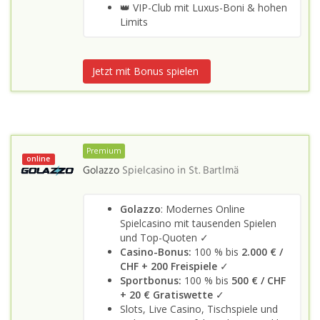
👑 VIP-Club mit Luxus-Boni & hohen
Limits
Jetzt mit Bonus spielen
Premium
online
Golazzo
Spielcasino in
St. Bartlmä
Golazzo
: Modernes Online
Spielcasino mit tausenden Spielen
und Top-Quoten ✓
Casino-Bonus:
100 % bis
2.000 € /
CHF + 200 Freispiele
✓
Sportbonus:
100 % bis
500 € / CHF
+ 20 € Gratiswette
✓
Slots, Live Casino, Tischspiele und