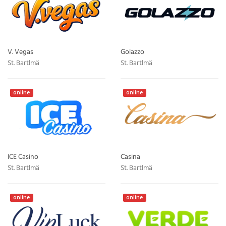
V. Vegas
Golazzo
St. Bartlmä
St. Bartlmä
online
online
ICE Casino
Casina
St. Bartlmä
St. Bartlmä
online
online