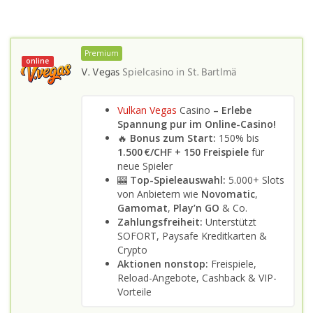
Premium
online
V. Vegas
Spielcasino in
St. Bartlmä
Vulkan Vegas
Casino
– Erlebe
Spannung pur im Online-Casino!
🔥
Bonus zum Start:
150% bis
1.500 €/CHF + 150 Freispiele
für
neue Spieler
🎰
Top-Spieleauswahl:
5.000+ Slots
von Anbietern wie
Novomatic
,
Gamomat
,
Play’n GO
& Co.
Zahlungsfreiheit:
Unterstützt
SOFORT, Paysafe Kreditkarten &
Crypto
Aktionen nonstop:
Freispiele,
Reload-Angebote, Cashback & VIP-
Vorteile