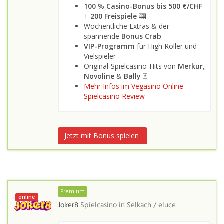
100 % Casino-Bonus bis 500 €/CHF
+
200 Freispiele
🎰
Wöchentliche Extras & der
spannende
Bonus Crab
VIP-Programm
für High Roller und
Vielspieler
Original-Spielcasino-Hits von
Merkur
,
Novoline
&
Bally
🃏
Mehr Infos im Vegasino Online
Spielcasino Review
Jetzt mit Bonus spielen
Premium
online
Joker8
Spielcasino in
Selkach / eluce