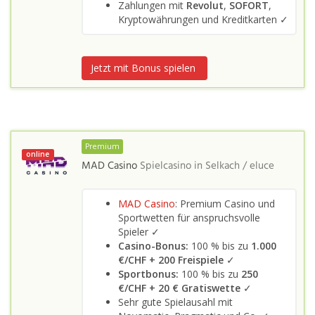
Zahlungen mit
Revolut
,
SOFORT
,
Kryptowährungen und Kreditkarten ✓
Jetzt mit Bonus spielen
Premium
online
MAD Casino
Spielcasino in
Selkach / eluce
MAD Casino
: Premium Casino und
Sportwetten für anspruchsvolle
Spieler ✓
Casino-Bonus:
100 % bis zu
1.000
€/CHF + 200 Freispiele
✓
Sportbonus:
100 % bis zu
250
€/CHF + 20 € Gratiswette
✓
Sehr gute Spielausahl mit