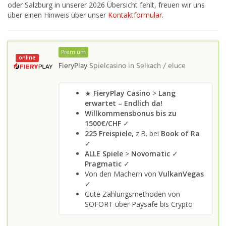
oder Salzburg in unserer 2026 Übersicht fehlt, freuen wir uns
über einen Hinweis über unser
Kontaktformular
.
Premium
online
FieryPlay
Spielcasino in
Selkach / eluce
★
FieryPlay Casino
>
Lang
erwartet – Endlich da!
Willkommensbonus bis zu
1500€/CHF
✓
225 Freispiele
, z.B. bei
Book of Ra
✓
ALLE Spiele
>
Novomatic
✓
Pragmatic
✓
Von den Machern von
VulkanVegas
✓
Gute Zahlungsmethoden von
SOFORT über Paysafe bis Crypto