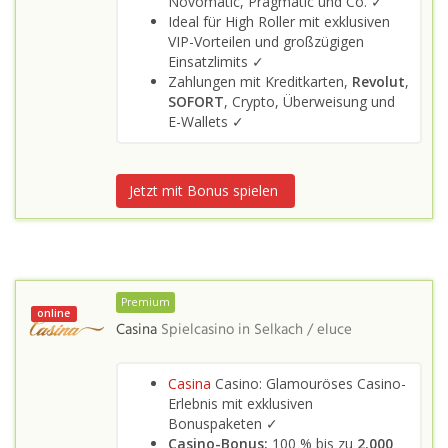
Novomatic, Pragmatic und Co. ✓
Ideal für High Roller mit exklusiven
VIP-Vorteilen und großzügigen
Einsatzlimits ✓
Zahlungen mit Kreditkarten,
Revolut
,
SOFORT
, Crypto, Überweisung und
E-Wallets ✓
Jetzt mit Bonus spielen
Premium
online
Casina
Spielcasino in
Selkach / eluce
Casina
Casino: Glamouröses Casino-
Erlebnis mit exklusiven
Bonuspaketen ✓
Casino-Bonus:
100 % bis zu
2.000