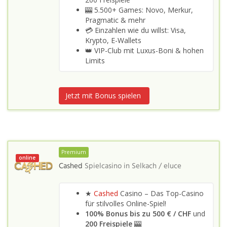
🎰 5.500+ Games: Novo, Merkur,
Pragmatic & mehr
💳 Einzahlen wie du willst: Visa,
Krypto, E-Wallets
👑 VIP-Club mit Luxus-Boni & hohen
Limits
Jetzt mit Bonus spielen
Premium
online
Cashed
Spielcasino in
Selkach / eluce
★
Cashed
Casino – Das Top-Casino
für stilvolles Online-Spiel!
100% Bonus bis zu 500 €
/ CHF
und
200 Freispiele
🎰