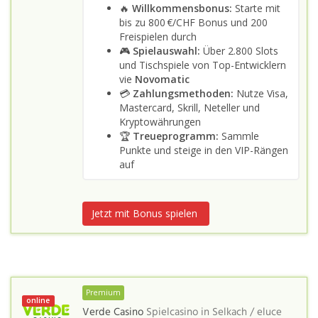
🔥
Willkommensbonus:
Starte mit
bis zu 800 €/CHF Bonus und 200
Freispielen durch
🎮
Spielauswahl:
Über 2.800 Slots
und Tischspiele von Top-Entwicklern
vie
Novomatic
💳
Zahlungsmethoden:
Nutze Visa,
Mastercard, Skrill, Neteller und
Kryptowährungen
🏆
Treueprogramm:
Sammle
Punkte und steige in den VIP-Rängen
auf
Jetzt mit Bonus spielen
Premium
online
Verde Casino
Spielcasino in
Selkach / eluce