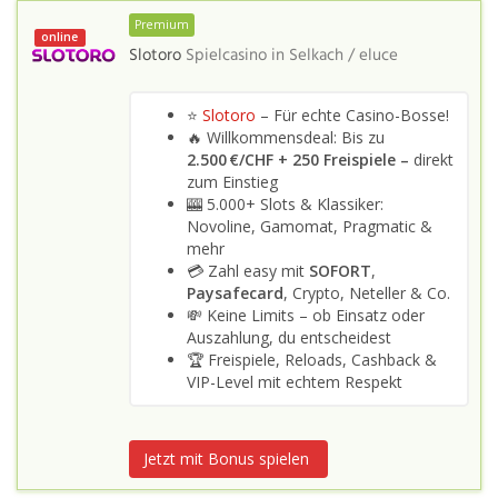
Premium
online
Slotoro
Spielcasino in
Selkach / eluce
⭐
Slotoro
– Für echte Casino-Bosse!
🔥 Willkommensdeal: Bis zu
2.500 €/CHF + 250 Freispiele –
direkt
zum Einstieg
🎰 5.000+ Slots & Klassiker:
Novoline, Gamomat, Pragmatic &
mehr
💳 Zahl easy mit
SOFORT
,
Paysafecard
, Crypto, Neteller & Co.
💸 Keine Limits – ob Einsatz oder
Auszahlung, du entscheidest
🏆 Freispiele, Reloads, Cashback &
VIP-Level mit echtem Respekt
Jetzt mit Bonus spielen