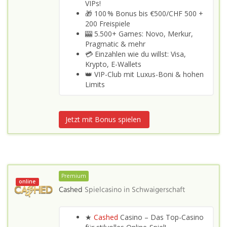
VIPs!
🎁 100 % Bonus bis €500/CHF 500 +
200 Freispiele
🎰 5.500+ Games: Novo, Merkur,
Pragmatic & mehr
💳 Einzahlen wie du willst: Visa,
Krypto, E-Wallets
👑 VIP-Club mit Luxus-Boni & hohen
Limits
Jetzt mit Bonus spielen
Premium
online
Cashed
Spielcasino in
Schwaigerschaft
★
Cashed
Casino – Das Top-Casino