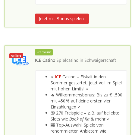
Jetzt mit Bonus spielen
Premium
online
ICE Casino
Spielcasino in
Schwaigerschaft
⭐
ICE
Casino – Eiskalt in den
Sommer gestartet, jetzt voll im Spiel
mit hohen Limits! ⭐
🔥 Willkommensbonus: Bis zu €1.500
mit 450 % auf deine ersten vier
Einzahlungen ✓
🎁 270 Freispiele – z. B. auf beliebte
Slots wie
Book of Ra
& mehr ✓
🎰 Top‑Auswahl: Spiele von
renommierten Anbietern wie