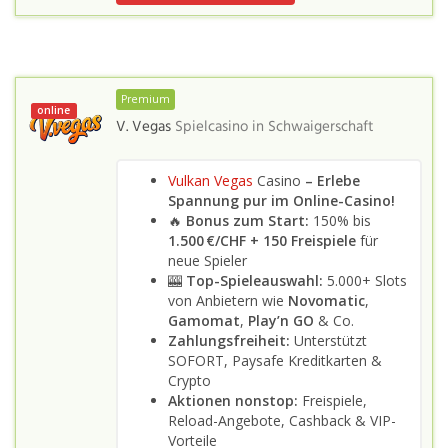
Premium
online
V. Vegas
Spielcasino in
Schwaigerschaft
Vulkan Vegas
Casino
– Erlebe
Spannung pur im Online-Casino!
🔥
Bonus zum Start:
150% bis
1.500 €/CHF + 150 Freispiele
für
neue Spieler
🎰
Top-Spieleauswahl:
5.000+ Slots
von Anbietern wie
Novomatic
,
Gamomat
,
Play’n GO
& Co.
Zahlungsfreiheit:
Unterstützt
SOFORT, Paysafe Kreditkarten &
Crypto
Aktionen nonstop:
Freispiele,
Reload-Angebote, Cashback & VIP-
Vorteile