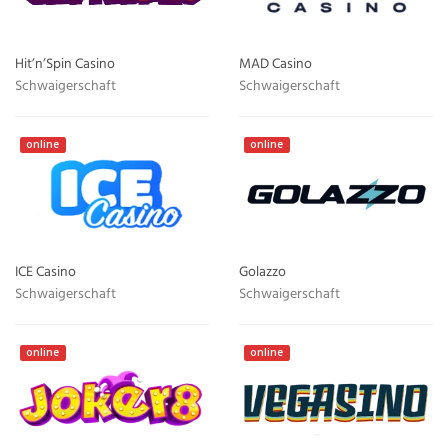
Hit’n’Spin Casino
MAD Casino
Schwaigerschaft
Schwaigerschaft
online
online
ICE Casino
Golazzo
Schwaigerschaft
Schwaigerschaft
online
online