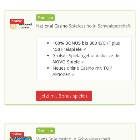
Premium
online
National Casino
Spielcasino in
Schwaigerschaft
100% BONUS bis 300 €/CHF
plus
150 Freispiele
✓
Großes Spielangebot inklusive der
NOVO Spiele
✓
Neues online Casino mit TOP
Aktionen ✓
Jetzt mit Bonus spielen
Premium
online
Wyns
Spielcasino in
Schwaigerschaft