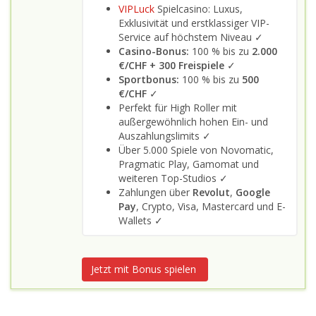
VIPLuck
Spielcasino: Luxus,
Exklusivität und erstklassiger VIP-
Service auf höchstem Niveau ✓
Casino-Bonus:
100 % bis zu
2.000
€/CHF + 300 Freispiele
✓
Sportbonus:
100 % bis zu
500
€/CHF
✓
Perfekt für High Roller mit
außergewöhnlich hohen Ein- und
Auszahlungslimits ✓
Über 5.000 Spiele von Novomatic,
Pragmatic Play, Gamomat und
weiteren Top-Studios ✓
Zahlungen über
Revolut
,
Google
Pay
, Crypto, Visa, Mastercard und E-
Wallets ✓
Jetzt mit Bonus spielen