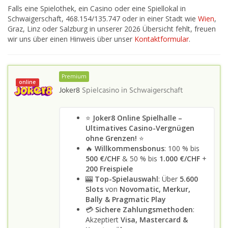
Falls eine Spielothek, ein Casino oder eine Spiellokal in
Schwaigerschaft, 468.154/135.747 oder in einer Stadt wie
Wien
,
Graz, Linz oder Salzburg in unserer 2026 Übersicht fehlt, freuen
wir uns über einen Hinweis über unser
Kontaktformular
.
Premium
online
Joker8
Spielcasino in
Schwaigerschaft
⭐
Joker8 Online Spielhalle –
Ultimatives Casino-Vergnügen
ohne Grenzen!
⭐
🔥
Willkommensbonus
: 100 % bis
500 €/CHF
& 50 % bis
1.000 €/CHF
+
200 Freispiele
🎰
Top-Spielauswahl
: Über
5.600
Slots
von
Novomatic, Merkur,
Bally & Pragmatic Play
💳
Sichere Zahlungsmethoden
:
Akzeptiert
Visa, Mastercard &