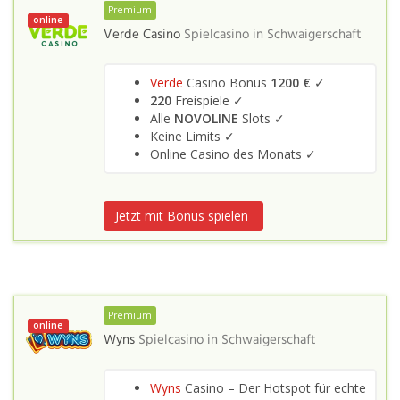
Premium
online
Verde Casino
Spielcasino in
Schwaigerschaft
Verde
Casino Bonus
1200 €
✓
220
Freispiele ✓
Alle
NOVOLINE
Slots ✓
Keine Limits ✓
Online Casino des Monats ✓
Jetzt mit Bonus spielen
Premium
online
Wyns
Spielcasino in
Schwaigerschaft
Wyns
Casino – Der Hotspot für echte