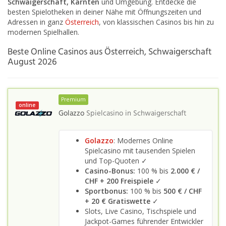
Schwaigerschaft, Kärnten
und Umgebung. Entdecke die
besten Spielotheken in deiner Nähe mit Öffnungszeiten und
Adressen in ganz
Österreich
, von klassischen Casinos bis hin zu
modernen Spielhallen.
Beste Online Casinos aus Österreich, Schwaigerschaft
August 2026
Premium
online
Golazzo
Spielcasino in
Schwaigerschaft
Golazzo
: Modernes Online
Spielcasino mit tausenden Spielen
und Top-Quoten ✓
Casino-Bonus:
100 % bis
2.000 € /
CHF + 200 Freispiele
✓
Sportbonus:
100 % bis
500 € / CHF
+ 20 € Gratiswette
✓
Slots, Live Casino, Tischspiele und
Jackpot-Games führender Entwickler