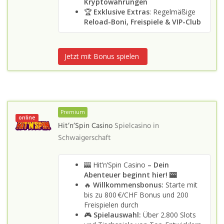
Kryptowährungen
🏆
Exklusive Extras
: Regelmäßige
Reload-Boni, Freispiele & VIP-Club
Jetzt mit Bonus spielen
Premium
online
Hit’n’Spin Casino
Spielcasino in
Schwaigerschaft
🎰 Hit’n’Spin Casino
– Dein
Abenteuer beginnt hier! 🎰
🔥
Willkommensbonus:
Starte mit
bis zu 800 €/CHF Bonus und 200
Freispielen durch
🎮
Spielauswahl:
Über 2.800 Slots