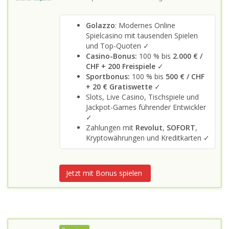
Golazzo
: Modernes Online
Spielcasino mit tausenden Spielen
und Top-Quoten ✓
Casino-Bonus:
100 % bis
2.000 € /
CHF + 200 Freispiele
✓
Sportbonus:
100 % bis
500 € / CHF
+ 20 € Gratiswette
✓
Slots, Live Casino, Tischspiele und
Jackpot-Games führender Entwickler
✓
Zahlungen mit
Revolut
,
SOFORT
,
Kryptowährungen und Kreditkarten ✓
Jetzt mit Bonus spielen