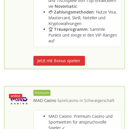
und Tischspiele von Top-Entwicklern
vie
Novomatic
💳
Zahlungsmethoden:
Nutze Visa,
Mastercard, Skrill, Neteller und
Kryptowährungen
🏆
Treueprogramm:
Sammle
Punkte und steige in den VIP-Rängen
auf
Jetzt mit Bonus spielen
Premium
online
MAD Casino
Spielcasino in
Schwaigerschaft
MAD Casino: Premium Casino und
Sportwetten für anspruchsvolle
Spieler ✓