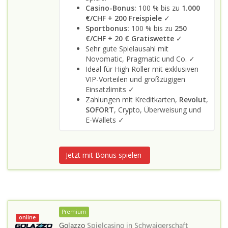
Casino-Bonus:
100 % bis zu
1.000
€/CHF + 200 Freispiele
✓
Sportbonus:
100 % bis zu
250
€/CHF + 20 € Gratiswette
✓
Sehr gute Spielausahl mit
Novomatic, Pragmatic und Co. ✓
Ideal für High Roller mit exklusiven
VIP-Vorteilen und großzügigen
Einsatzlimits ✓
Zahlungen mit Kreditkarten,
Revolut
,
SOFORT
, Crypto, Überweisung und
E-Wallets ✓
Jetzt mit Bonus spielen
Premium
online
Golazzo
Spielcasino in
Schwaigerschaft