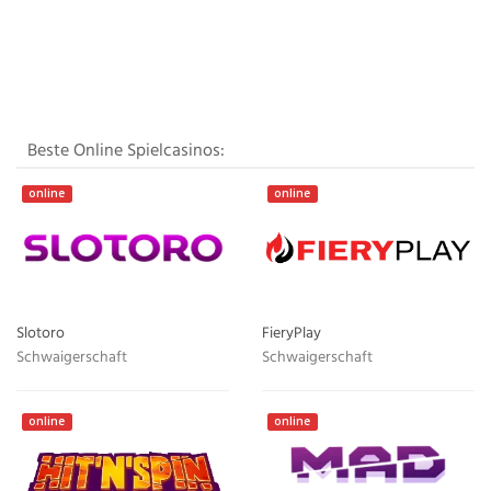
Beste Online Spielcasinos:
online
online
Slotoro
FieryPlay
Schwaigerschaft
Schwaigerschaft
online
online