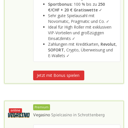
Sportbonus:
100 % bis zu
250
€/CHF + 20 € Gratiswette
✓
Sehr gute Spielausahl mit
Novomatic, Pragmatic und Co. ✓
Ideal für High Roller mit exklusiven
VIP-Vorteilen und großzügigen
Einsatzlimits ✓
Zahlungen mit Kreditkarten,
Revolut
,
SOFORT
, Crypto, Überweisung und
E-Wallets ✓
Jetzt mit Bonus spielen
Premium
online
Vegasino
Spielcasino in
Schrottenberg