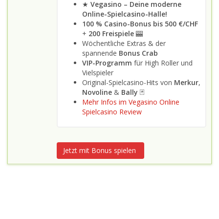
★
Vegasino – Deine moderne
Online-Spielcasino-Halle!
100 % Casino-Bonus bis 500 €/CHF
+
200 Freispiele
🎰
Wöchentliche Extras & der
spannende
Bonus Crab
VIP-Programm
für High Roller und
Vielspieler
Original-Spielcasino-Hits von
Merkur
,
Novoline
&
Bally
🃏
Mehr Infos im Vegasino Online
Spielcasino Review
Jetzt mit Bonus spielen