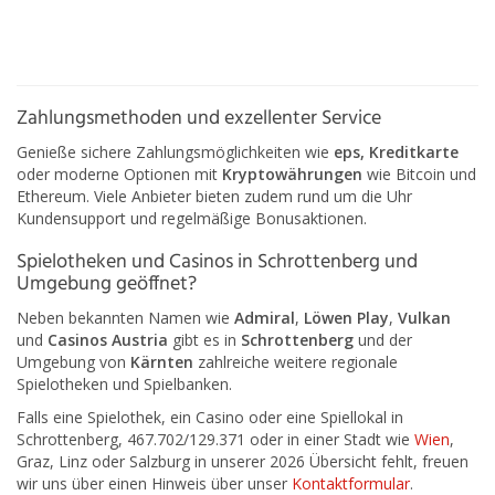
Zahlungsmethoden und exzellenter Service
Genieße sichere Zahlungsmöglichkeiten wie
eps, Kreditkarte
oder moderne Optionen mit
Kryptowährungen
wie Bitcoin und
Ethereum. Viele Anbieter bieten zudem rund um die Uhr
Kundensupport und regelmäßige Bonusaktionen.
Spielotheken und Casinos in Schrottenberg und
Umgebung geöffnet?
Neben bekannten Namen wie
Admiral
,
Löwen Play
,
Vulkan
und
Casinos Austria
gibt es in
Schrottenberg
und der
Umgebung von
Kärnten
zahlreiche weitere regionale
Spielotheken und Spielbanken.
Falls eine Spielothek, ein Casino oder eine Spiellokal in
Schrottenberg, 467.702/129.371 oder in einer Stadt wie
Wien
,
Graz, Linz oder Salzburg in unserer 2026 Übersicht fehlt, freuen
wir uns über einen Hinweis über unser
Kontaktformular
.