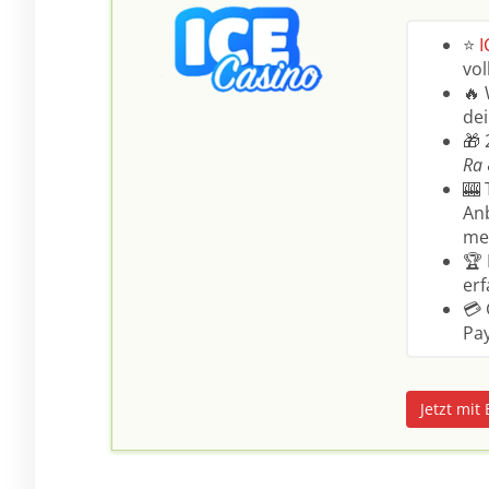
⭐
I
vol
🔥 
dei
🎁 
Ra
🎰
An
me
🏆
erf
💳
Pa
Jetzt mit