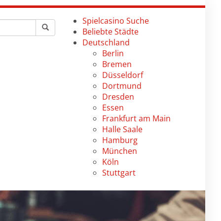
Spielcasino Suche
Beliebte Städte
Deutschland
Berlin
Bremen
Düsseldorf
Dortmund
Dresden
Essen
Frankfurt am Main
Halle Saale
Hamburg
München
Köln
Stuttgart