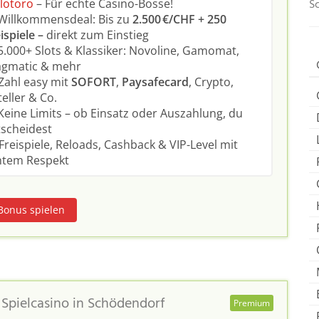
lotoro
– Für echte Casino-Bosse!
S
 Willkommensdeal: Bis zu
2.500 €/CHF + 250
ispiele –
direkt zum Einstieg
5.000+ Slots & Klassiker: Novoline, Gamomat,
agmatic & mehr
Zahl easy mit
SOFORT
,
Paysafecard
, Crypto,
eller & Co.
Keine Limits – ob Einsatz oder Auszahlung, du
tscheidest
Freispiele, Reloads, Cashback & VIP-Level mit
htem Respekt
 Bonus spielen
Spielcasino in
Schödendorf
Premium