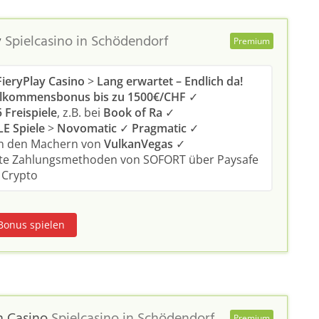
y
Spielcasino in
Schödendorf
Premium
FieryPlay Casino
>
Lang erwartet – Endlich da!
llkommensbonus bis zu 1500€/CHF
✓
 Freispiele
, z.B. bei
Book of Ra
✓
E Spiele
>
Novomatic
✓
Pragmatic
✓
n den Machern von
VulkanVegas
✓
te Zahlungsmethoden von SOFORT über Paysafe
 Crypto
 Bonus spielen
Premium