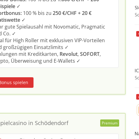
ispiele
✓
S
ortbonus:
100 % bis zu
250 €/CHF + 20 €
S
atiswette
✓
r gute Spielausahl mit Novomatic, Pragmatic
d Co. ✓
al für High Roller mit exklusiven VIP-Vorteilen
 großzügigen Einsatzlimits ✓
lungen mit Kreditkarten,
Revolut
,
SOFORT
,
ypto, Überweisung und E-Wallets ✓
I
S
 Bonus spielen
pielcasino in
Schödendorf
Premium
N