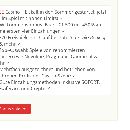
CE
Casino – Eiskalt in den Sommer gestartet, jetzt
l im Spiel mit hohen Limits! ⭐
Willkommensbonus: Bis zu €1.500 mit 450 % auf
ne ersten vier Einzahlungen ✓
270 Freispiele – z. B. auf beliebte Slots wie
Book of
& mehr ✓
 Top‑Auswahl: Spiele von renommierten
bietern wie Novoline, Pragmatic, Gamomat &
hr ✓
 Mehrfach ausgezeichnet und betrieben von
ahrenen Profis der Casino‑Szene ✓
 Gute Einzahlungsmethoden inklusive SOFORT,
ysafecard und Crypto ✓
 Bonus spielen