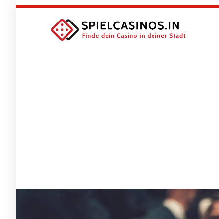
Skip
to
main
content