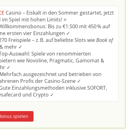
CE
Casino – Eiskalt in den Sommer gestartet, jetzt
l im Spiel mit hohen Limits! ⭐
Willkommensbonus: Bis zu €1.500 mit 450 % auf
ne ersten vier Einzahlungen ✓
270 Freispiele – z. B. auf beliebte Slots wie
Book of
& mehr ✓
 Top‑Auswahl: Spiele von renommierten
bietern wie Novoline, Pragmatic, Gamomat &
hr ✓
 Mehrfach ausgezeichnet und betrieben von
ahrenen Profis der Casino‑Szene ✓
 Gute Einzahlungsmethoden inklusive SOFORT,
ysafecard und Crypto ✓
 Bonus spielen