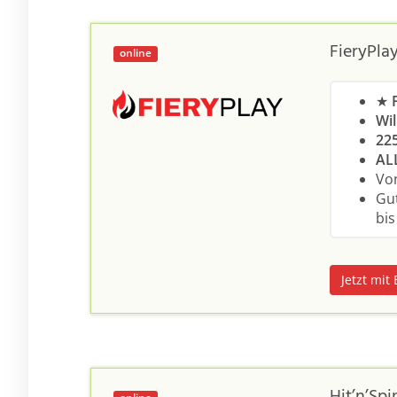
FieryPla
online
★
Wi
225
ALL
Vo
Gu
bis
Jetzt mit