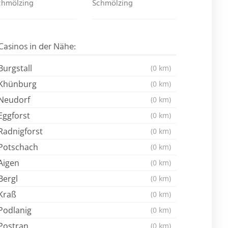
chmölzing
Schmölzing
Casinos in der Nähe:
Burgstall
(0 km)
Khünburg
(0 km)
Neudorf
(0 km)
Eggforst
(0 km)
Radnigforst
(0 km)
Potschach
(0 km)
Aigen
(0 km)
Bergl
(0 km)
Kraß
(0 km)
Podlanig
(0 km)
Postran
(0 km)