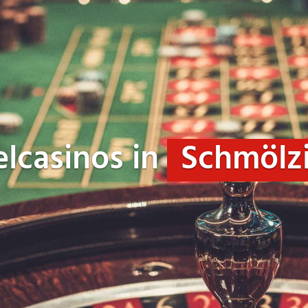
elcasinos in
Schmölz