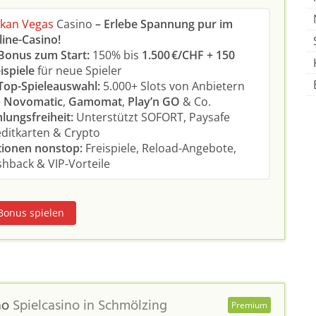
lkan Vegas
Casino
– Erlebe Spannung pur im
ine-Casino!
Bonus zum Start:
150% bis
1.500 €/CHF + 150
ispiele
für neue Spieler
Top-Spieleauswahl:
5.000+ Slots von Anbietern
e
Novomatic
,
Gamomat
,
Play’n GO
& Co.
lungsfreiheit:
Unterstützt SOFORT, Paysafe
ditkarten & Crypto
tionen nonstop:
Freispiele, Reload-Angebote,
hback & VIP-Vorteile
 Bonus spielen
no
Spielcasino in
Schmölzing
Premium