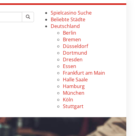
Spielcasino Suche
Beliebte Städte
Deutschland
Berlin
Bremen
Düsseldorf
Dortmund
Dresden
Essen
Frankfurt am Main
Halle Saale
Hamburg
München
Köln
Stuttgart