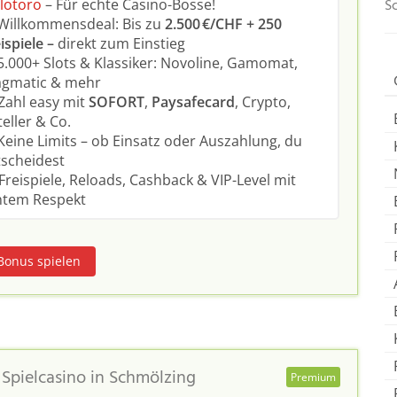
lotoro
– Für echte Casino-Bosse!
S
 Willkommensdeal: Bis zu
2.500 €/CHF + 250
ispiele –
direkt zum Einstieg
5.000+ Slots & Klassiker: Novoline, Gamomat,
agmatic & mehr
Zahl easy mit
SOFORT
,
Paysafecard
, Crypto,
eller & Co.
Keine Limits – ob Einsatz oder Auszahlung, du
tscheidest
Freispiele, Reloads, Cashback & VIP-Level mit
htem Respekt
 Bonus spielen
Spielcasino in
Schmölzing
Premium