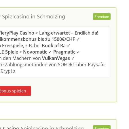
y
Spielcasino in
Schmölzing
Premium
FieryPlay Casino
>
Lang erwartet – Endlich da!
llkommensbonus bis zu 1500€/CHF
✓
 Freispiele
, z.B. bei
Book of Ra
✓
E Spiele
>
Novomatic
✓
Pragmatic
✓
n den Machern von
VulkanVegas
✓
te Zahlungsmethoden von SOFORT über Paysafe
 Crypto
 Bonus spielen
Premium