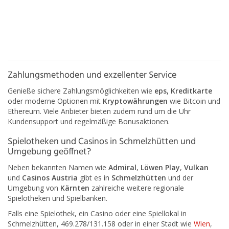
Zahlungsmethoden und exzellenter Service
Genieße sichere Zahlungsmöglichkeiten wie
eps, Kreditkarte
oder moderne Optionen mit
Kryptowährungen
wie Bitcoin und
Ethereum. Viele Anbieter bieten zudem rund um die Uhr
Kundensupport und regelmäßige Bonusaktionen.
Spielotheken und Casinos in Schmelzhütten und
Umgebung geöffnet?
Neben bekannten Namen wie
Admiral
,
Löwen Play
,
Vulkan
und
Casinos Austria
gibt es in
Schmelzhütten
und der
Umgebung von
Kärnten
zahlreiche weitere regionale
Spielotheken und Spielbanken.
Falls eine Spielothek, ein Casino oder eine Spiellokal in
Schmelzhütten, 469.278/131.158 oder in einer Stadt wie
Wien
,