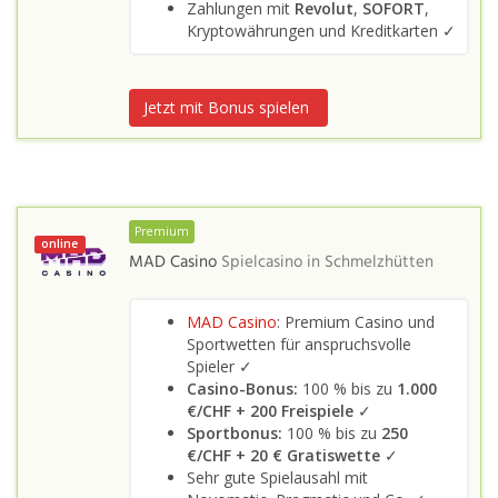
Zahlungen mit
Revolut
,
SOFORT
,
Kryptowährungen und Kreditkarten ✓
Jetzt mit Bonus spielen
Premium
online
MAD Casino
Spielcasino in
Schmelzhütten
MAD Casino
: Premium Casino und
Sportwetten für anspruchsvolle
Spieler ✓
Casino-Bonus:
100 % bis zu
1.000
€/CHF + 200 Freispiele
✓
Sportbonus:
100 % bis zu
250
€/CHF + 20 € Gratiswette
✓
Sehr gute Spielausahl mit