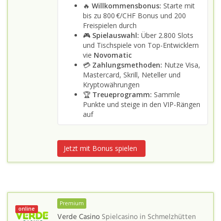
🔥
Willkommensbonus:
Starte mit
bis zu 800 €/CHF Bonus und 200
Freispielen durch
🎮
Spielauswahl:
Über 2.800 Slots
und Tischspiele von Top-Entwicklern
vie
Novomatic
💳
Zahlungsmethoden:
Nutze Visa,
Mastercard, Skrill, Neteller und
Kryptowährungen
🏆
Treueprogramm:
Sammle
Punkte und steige in den VIP-Rängen
auf
Jetzt mit Bonus spielen
Premium
online
Verde Casino
Spielcasino in
Schmelzhütten