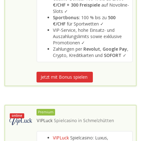
€/CHF + 300 Freispiele
auf Novoline-
Slots ✓
Sportbonus:
100 % bis zu
500
€/CHF
für Sportwetten ✓
VIP-Service, hohe Einsatz- und
Auszahlungslimits sowie exklusive
Promotionen ✓
Zahlungen per
Revolut
,
Google Pay
,
Crypto, Kreditkarten und
SOFORT
✓
Jetzt mit Bonus spielen
Premium
online
VIPLuck
Spielcasino in
Schmelzhütten
VIPLuck
Spielcasino: Luxus,