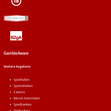
Weitere Angebote:
Spielhallen
Spielotheken
Casinos
Bitcoin Automaten
Spielbanken
Shisha Bars