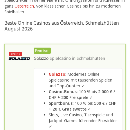
Spielotheken in deiner Nähe mit Öffnungszeiten und Adressen in
ganz
Österreich
, von klassischen Casinos bis hin zu modernen
Spielhallen.
Beste Online Casinos aus Österreich, Schmelzhütten
August 2026
Premium
online
Golazzo
Spielcasino in
Schmelzhütten
Golazzo
: Modernes Online
Spielcasino mit tausenden Spielen
und Top-Quoten ✓
Casino-Bonus:
100 % bis
2.000 € /
CHF + 200 Freispiele
✓
Sportbonus:
100 % bis
500 € / CHF
+ 20 € Gratiswette
✓
Slots, Live Casino, Tischspiele und
Jackpot-Games führender Entwickler
✓