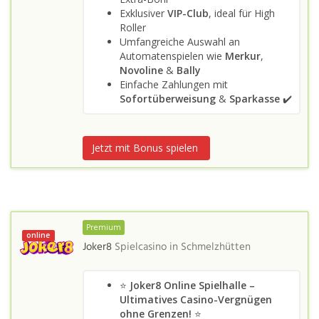
Exklusiver
VIP-Club
, ideal für High
Roller
Umfangreiche Auswahl an
Automatenspielen wie
Merkur
,
Novoline
&
Bally
Einfache Zahlungen mit
Sofortüberweisung
&
Sparkasse
✔️
Jetzt mit Bonus spielen
Premium
online
Joker8
Spielcasino in
Schmelzhütten
⭐
Joker8 Online Spielhalle –
Ultimatives Casino-Vergnügen
ohne Grenzen!
⭐