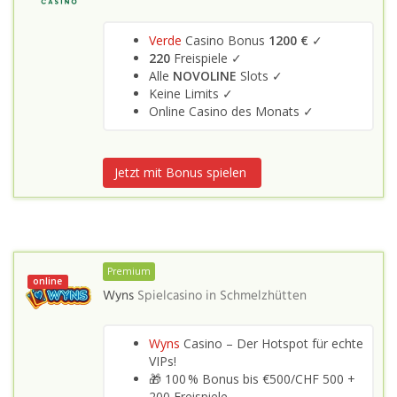
Verde
Casino Bonus
1200 €
✓
220
Freispiele ✓
Alle
NOVOLINE
Slots ✓
Keine Limits ✓
Online Casino des Monats ✓
Jetzt mit Bonus spielen
Premium
online
Wyns
Spielcasino in
Schmelzhütten
Wyns
Casino – Der Hotspot für echte
VIPs!
🎁 100 % Bonus bis €500/CHF 500 +
200 Freispiele