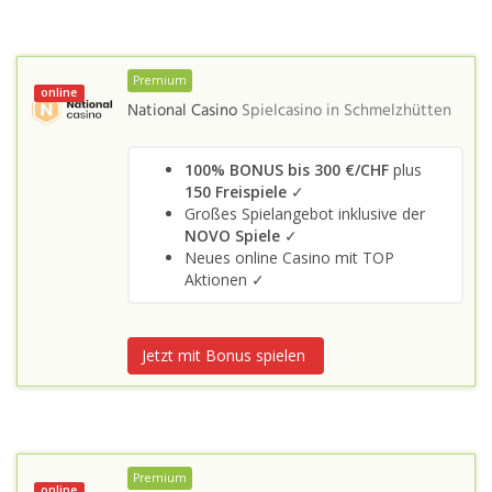
Premium
online
National Casino
Spielcasino in
Schmelzhütten
100% BONUS bis 300 €/CHF
plus
150 Freispiele
✓
Großes Spielangebot inklusive der
NOVO Spiele
✓
Neues online Casino mit TOP
Aktionen ✓
Jetzt mit Bonus spielen
Premium
online