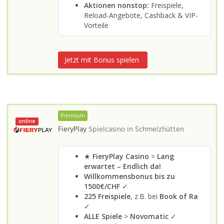
Aktionen nonstop:
Freispiele,
Reload-Angebote, Cashback & VIP-
Vorteile
Jetzt mit Bonus spielen
Premium
online
FieryPlay
Spielcasino in
Schmelzhütten
★
FieryPlay Casino
>
Lang
erwartet – Endlich da!
Willkommensbonus bis zu
1500€/CHF
✓
225 Freispiele
, z.B. bei
Book of Ra
✓
ALLE Spiele
>
Novomatic
✓