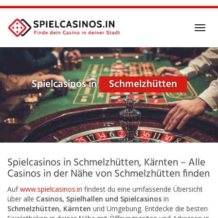
Skip
to
main
Toggl
content
navig
Spielcasinos in
Schmelzhütten
Spielcasinos in Schmelzhütten, Kärnten – Alle
Casinos in der Nähe von Schmelzhütten finden
Auf
www.spielcasinos.in
findest du eine umfassende Übersicht
über alle
Casinos, Spielhallen und Spielcasinos
in
Schmelzhütten, Kärnten
und Umgebung. Entdecke die besten