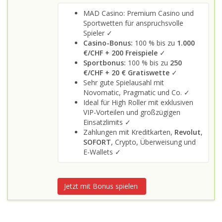
MAD Casino: Premium Casino und
Sportwetten für anspruchsvolle
Spieler ✓
Casino-Bonus:
100 % bis zu
1.000
€/CHF + 200 Freispiele
✓
Sportbonus:
100 % bis zu
250
€/CHF + 20 € Gratiswette
✓
Sehr gute Spielausahl mit
Novomatic, Pragmatic und Co. ✓
Ideal für High Roller mit exklusiven
VIP-Vorteilen und großzügigen
Einsatzlimits ✓
Zahlungen mit Kreditkarten,
Revolut
,
SOFORT
, Crypto, Überweisung und
E-Wallets ✓
Jetzt mit Bonus spielen