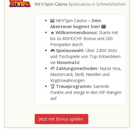
Hit’n’Spin Casino
Spielcasino in
Schmelzhütten
🎰 Hit’n’Spin Casino
– Dein
Abenteuer beginnt hier! 🎰
🔥
Willkommensbonus:
Starte mit
bis zu 800 €/CHF Bonus und 200
Freispielen durch
🎮
Spielauswahl:
Über 2.800 Slots
und Tischspiele von Top-Entwicklern
vie
Novomatic
💳
Zahlungsmethoden:
Nutze Visa,
Mastercard, Skrill, Neteller und
Kryptowährungen
🏆
Treueprogramm:
Sammle
Punkte und steige in den VIP-Rängen
auf
Jetzt mit Bonus spielen