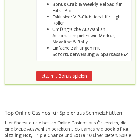
Bonus Crab & Weekly Reload
für
Extra-Boni
Exklusiver
VIP-Club
, ideal für High
Roller
Umfangreiche Auswahl an
Automatenspielen wie
Merkur
,
Novoline
&
Bally
Einfache Zahlungen mit
Sofortüberweisung
&
Sparkasse
✔️
Jetzt mit Bonus spielen
Top Online Casinos für Spieler aus Schmelzhütten
Hier findest du die besten Online Casinos aus Österreich, die
eine breite Auswahl an beliebten Slot-Games wie
Book of Ra,
Sizzling Hot, Triple Chance
und
Extra 10 Liner
bieten. Spiele