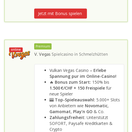
Jetzt mit Bonus spielen
Premium
online
V. Vegas
Spielcasino in
Schmelzhütten
Vulkan Vegas Casino
– Erlebe
Spannung pur im Online-Casino!
🔥
Bonus zum Start:
150% bis
1.500 €/CHF + 150 Freispiele
für
neue Spieler
🎰
Top-Spieleauswahl:
5.000+ Slots
von Anbietern wie
Novomatic
,
Gamomat
,
Play’n GO
& Co.
Zahlungsfreiheit:
Unterstützt
SOFORT, Paysafe Kreditkarten &
Crypto