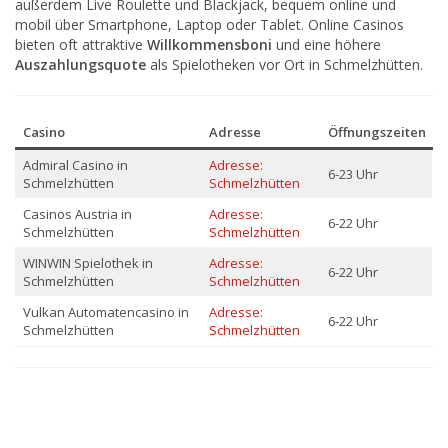
außerdem Live Roulette und Blackjack, bequem online und
mobil über Smartphone, Laptop oder Tablet. Online Casinos
bieten oft attraktive
Willkommensboni
und eine höhere
Auszahlungsquote
als Spielotheken vor Ort in Schmelzhütten.
Casino
Adresse
Öffnungszeiten
Admiral Casino in
Adresse:
6-23 Uhr
Schmelzhütten
Schmelzhütten
Casinos Austria in
Adresse:
6-22 Uhr
Schmelzhütten
Schmelzhütten
WINWIN Spielothek in
Adresse:
6-22 Uhr
Schmelzhütten
Schmelzhütten
Vulkan Automatencasino in
Adresse:
6-22 Uhr
Schmelzhütten
Schmelzhütten