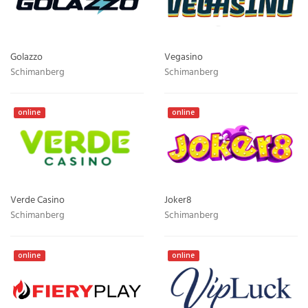
Golazzo
Vegasino
Schimanberg
Schimanberg
online
online
Verde Casino
Joker8
Schimanberg
Schimanberg
online
online