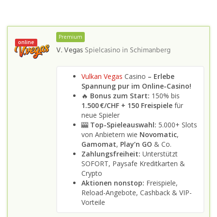
Premium
online
V. Vegas
Spielcasino in
Schimanberg
Vulkan Vegas
Casino
– Erlebe
Spannung pur im Online-Casino!
🔥
Bonus zum Start:
150% bis
1.500 €/CHF + 150 Freispiele
für
neue Spieler
🎰
Top-Spieleauswahl:
5.000+ Slots
von Anbietern wie
Novomatic
,
Gamomat
,
Play’n GO
& Co.
Zahlungsfreiheit:
Unterstützt
SOFORT, Paysafe Kreditkarten &
Crypto
Aktionen nonstop:
Freispiele,
Reload-Angebote, Cashback & VIP-
Vorteile