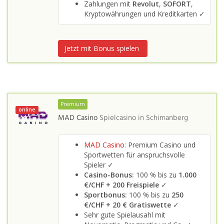
Zahlungen mit
Revolut
,
SOFORT
,
Kryptowährungen und Kreditkarten ✓
Jetzt mit Bonus spielen
Premium
online
MAD Casino
Spielcasino in
Schimanberg
MAD Casino
: Premium Casino und
Sportwetten für anspruchsvolle
Spieler ✓
Casino-Bonus:
100 % bis zu
1.000
€/CHF + 200 Freispiele
✓
Sportbonus:
100 % bis zu
250
€/CHF + 20 € Gratiswette
✓
Sehr gute Spielausahl mit