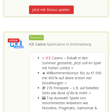
Jetzt mit Bonus spielen
Premium
online
ICE Casino
Spielcasino in
Schimanberg
⭐
ICE
Casino – Eiskalt in den
Sommer gestartet, jetzt voll im Spiel
mit hohen Limits! ⭐
🔥 Willkommensbonus: Bis zu €1.500
mit 450 % auf deine ersten vier
Einzahlungen ✓
🎁 270 Freispiele – z. B. auf beliebte
Slots wie
Book of Ra
& mehr ✓
🎰 Top‑Auswahl: Spiele von
renommierten Anbietern wie
Novoline, Pragmatic, Gamomat &