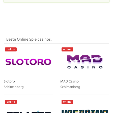
Beste Online Spielcasinos:
online
online
Slotoro
MAD Casino
Schimanberg
Schimanberg
online
online