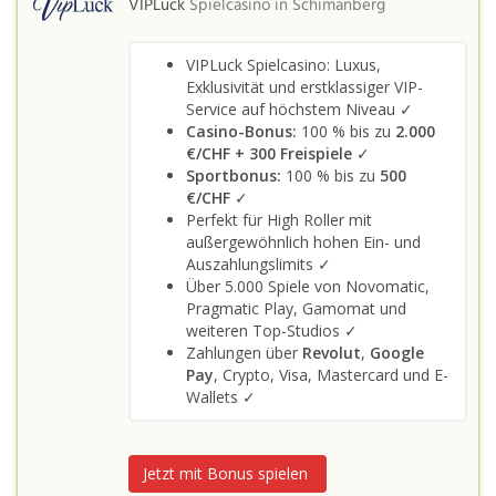
VIPLuck
Spielcasino in
Schimanberg
VIPLuck Spielcasino: Luxus,
Exklusivität und erstklassiger VIP-
Service auf höchstem Niveau ✓
Casino-Bonus:
100 % bis zu
2.000
€/CHF + 300 Freispiele
✓
Sportbonus:
100 % bis zu
500
€/CHF
✓
Perfekt für High Roller mit
außergewöhnlich hohen Ein- und
Auszahlungslimits ✓
Über 5.000 Spiele von Novomatic,
Pragmatic Play, Gamomat und
weiteren Top-Studios ✓
Zahlungen über
Revolut
,
Google
Pay
, Crypto, Visa, Mastercard und E-
Wallets ✓
Jetzt mit Bonus spielen