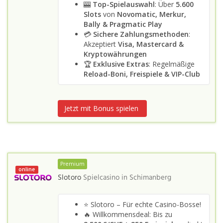
🎰
Top-Spielauswahl
: Über
5.600
Slots
von
Novomatic, Merkur,
Bally & Pragmatic Play
💳
Sichere Zahlungsmethoden
:
Akzeptiert
Visa, Mastercard &
Kryptowährungen
🏆
Exklusive Extras
: Regelmäßige
Reload-Boni, Freispiele & VIP-Club
Jetzt mit Bonus spielen
Premium
online
Slotoro
Spielcasino in
Schimanberg
⭐ Slotoro – Für echte Casino-Bosse!
🔥 Willkommensdeal: Bis zu