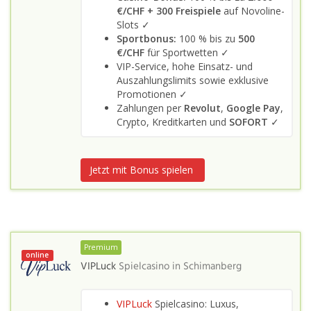
€/CHF + 300 Freispiele
auf Novoline-
Slots ✓
Sportbonus:
100 % bis zu
500
€/CHF
für Sportwetten ✓
VIP-Service, hohe Einsatz- und
Auszahlungslimits sowie exklusive
Promotionen ✓
Zahlungen per
Revolut
,
Google Pay
,
Crypto, Kreditkarten und
SOFORT
✓
Jetzt mit Bonus spielen
Premium
online
VIPLuck
Spielcasino in
Schimanberg
VIPLuck
Spielcasino: Luxus,