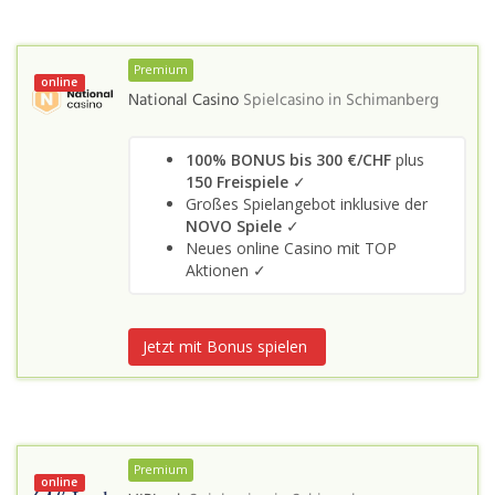
Premium
online
National Casino
Spielcasino in
Schimanberg
100% BONUS bis 300 €/CHF
plus
150 Freispiele
✓
Großes Spielangebot inklusive der
NOVO Spiele
✓
Neues online Casino mit TOP
Aktionen ✓
Jetzt mit Bonus spielen
Premium
online