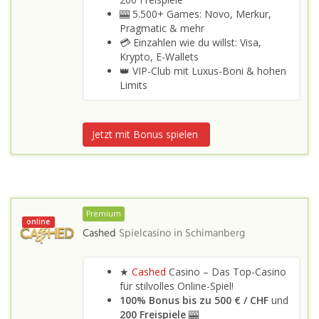
🎰 5.500+ Games: Novo, Merkur,
Pragmatic & mehr
💳 Einzahlen wie du willst: Visa,
Krypto, E-Wallets
👑 VIP-Club mit Luxus-Boni & hohen
Limits
Jetzt mit Bonus spielen
Premium
online
Cashed
Spielcasino in
Schimanberg
★
Cashed
Casino – Das Top-Casino
für stilvolles Online-Spiel!
100% Bonus bis zu 500 €
/ CHF
und
200 Freispiele
🎰