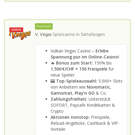
Premium
online
V. Vegas
Spielcasino in
Sattelbogen
Vulkan Vegas Casino
– Erlebe
Spannung pur im Online-Casino!
🔥
Bonus zum Start:
150% bis
1.500 €/CHF + 150 Freispiele
für
neue Spieler
🎰
Top-Spieleauswahl:
5.000+ Slots
von Anbietern wie
Novomatic
,
Gamomat
,
Play’n GO
& Co.
Zahlungsfreiheit:
Unterstützt
SOFORT, Paysafe Kreditkarten &
Crypto
Aktionen nonstop:
Freispiele,
Reload-Angebote, Cashback & VIP-
Vorteile