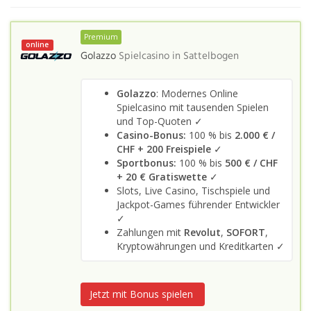
Premium
online
Golazzo
Spielcasino in
Sattelbogen
Golazzo
: Modernes Online
Spielcasino mit tausenden Spielen
und Top-Quoten ✓
Casino-Bonus:
100 % bis
2.000 € /
CHF + 200 Freispiele
✓
Sportbonus:
100 % bis
500 € / CHF
+ 20 € Gratiswette
✓
Slots, Live Casino, Tischspiele und
Jackpot-Games führender Entwickler
✓
Zahlungen mit
Revolut
,
SOFORT
,
Kryptowährungen und Kreditkarten ✓
Jetzt mit Bonus spielen