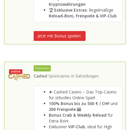
Kryptowährungen
🏆
Exklusive Extras
: Regelmäßige
Reload-Boni, Freispiele & VIP-Club
Jetzt mit Bonus spielen
Premium
online
Cashed
Spielcasino in
Sattelbogen
★ Cashed Casino – Das Top-Casino
für stilvolles Online-Spiel!
100% Bonus bis zu 500 €
/ CHF
und
200 Freispiele
🎰
Bonus Crab & Weekly Reload
für
Extra-Boni
Exklusiver
VIP-Club
, ideal für High