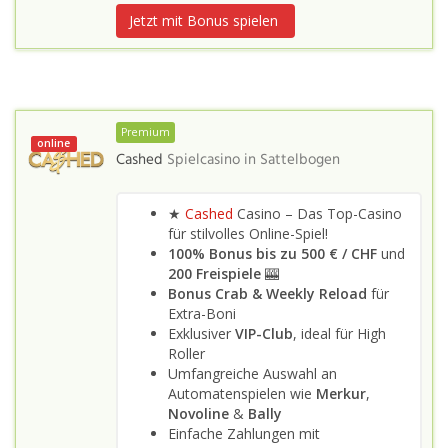
Jetzt mit Bonus spielen
Premium
online
Cashed
Spielcasino in
Sattelbogen
★
Cashed
Casino – Das Top-Casino
für stilvolles Online-Spiel!
100% Bonus bis zu 500 €
/ CHF
und
200 Freispiele
🎰
Bonus Crab & Weekly Reload
für
Extra-Boni
Exklusiver
VIP-Club
, ideal für High
Roller
Umfangreiche Auswahl an
Automatenspielen wie
Merkur
,
Novoline
&
Bally
Einfache Zahlungen mit