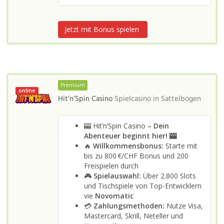
Jetzt mit Bonus spielen
Premium
online
Hit’n’Spin Casino
Spielcasino in
Sattelbogen
🎰 Hit’n’Spin Casino
– Dein
Abenteuer beginnt hier! 🎰
🔥
Willkommensbonus:
Starte mit
bis zu 800 €/CHF Bonus und 200
Freispielen durch
🎮
Spielauswahl:
Über 2.800 Slots
und Tischspiele von Top-Entwicklern
vie
Novomatic
💳
Zahlungsmethoden:
Nutze Visa,
Mastercard, Skrill, Neteller und