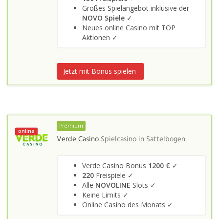
Großes Spielangebot inklusive der
NOVO Spiele
✓
Neues online Casino mit TOP
Aktionen ✓
Jetzt mit Bonus spielen
Premium
online
Verde Casino
Spielcasino in
Sattelbogen
Verde Casino Bonus
1200 €
✓
220
Freispiele ✓
Alle
NOVOLINE
Slots ✓
Keine Limits ✓
Online Casino des Monats ✓