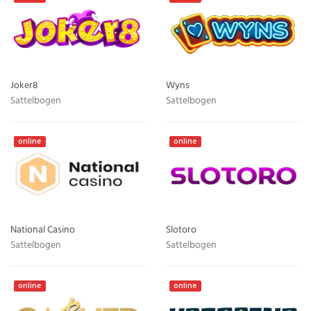
Joker8
Wyns
Sattelbogen
Sattelbogen
online
online
National Casino
Slotoro
Sattelbogen
Sattelbogen
online
online