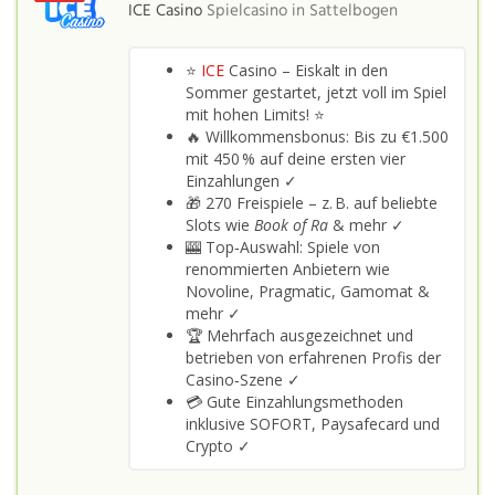
ICE Casino
Spielcasino in
Sattelbogen
⭐
ICE
Casino – Eiskalt in den
Sommer gestartet, jetzt voll im Spiel
mit hohen Limits! ⭐
🔥 Willkommensbonus: Bis zu €1.500
mit 450 % auf deine ersten vier
Einzahlungen ✓
🎁 270 Freispiele – z. B. auf beliebte
Slots wie
Book of Ra
& mehr ✓
🎰 Top‑Auswahl: Spiele von
renommierten Anbietern wie
Novoline, Pragmatic, Gamomat &
mehr ✓
🏆 Mehrfach ausgezeichnet und
betrieben von erfahrenen Profis der
Casino‑Szene ✓
💳 Gute Einzahlungsmethoden
inklusive SOFORT, Paysafecard und
Crypto ✓