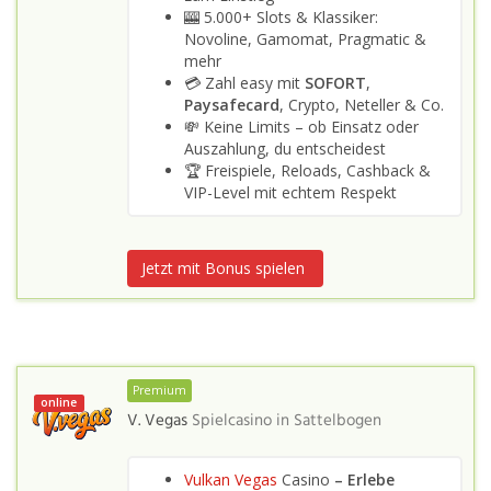
🎰 5.000+ Slots & Klassiker:
Novoline, Gamomat, Pragmatic &
mehr
💳 Zahl easy mit
SOFORT
,
Paysafecard
, Crypto, Neteller & Co.
💸 Keine Limits – ob Einsatz oder
Auszahlung, du entscheidest
🏆 Freispiele, Reloads, Cashback &
VIP-Level mit echtem Respekt
Jetzt mit Bonus spielen
Premium
online
V. Vegas
Spielcasino in
Sattelbogen
Vulkan Vegas
Casino
– Erlebe