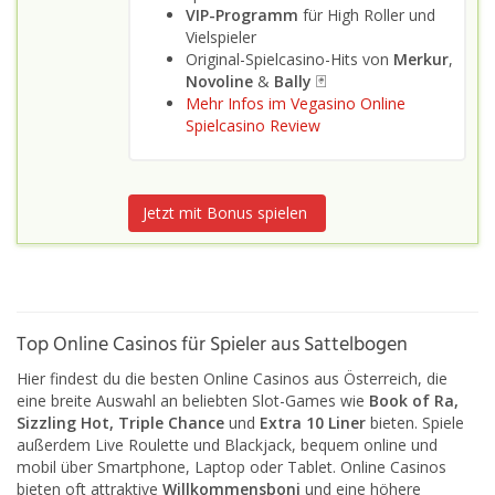
VIP-Programm
für High Roller und
Vielspieler
Original-Spielcasino-Hits von
Merkur
,
Novoline
&
Bally
🃏
Mehr Infos im Vegasino Online
Spielcasino Review
Jetzt mit Bonus spielen
Top Online Casinos für Spieler aus Sattelbogen
Hier findest du die besten Online Casinos aus Österreich, die
eine breite Auswahl an beliebten Slot-Games wie
Book of Ra,
Sizzling Hot, Triple Chance
und
Extra 10 Liner
bieten. Spiele
außerdem Live Roulette und Blackjack, bequem online und
mobil über Smartphone, Laptop oder Tablet. Online Casinos
bieten oft attraktive
Willkommensboni
und eine höhere