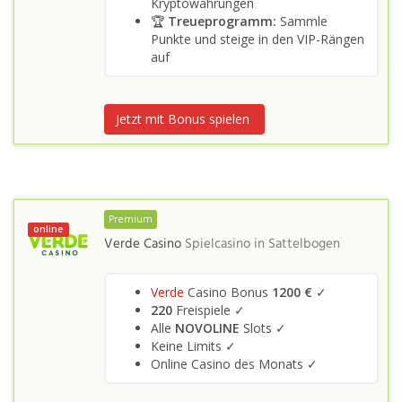
Kryptowährungen
🏆
Treueprogramm:
Sammle
Punkte und steige in den VIP-Rängen
auf
Jetzt mit Bonus spielen
Premium
online
Verde Casino
Spielcasino in
Sattelbogen
Verde
Casino Bonus
1200 €
✓
220
Freispiele ✓
Alle
NOVOLINE
Slots ✓
Keine Limits ✓
Online Casino des Monats ✓