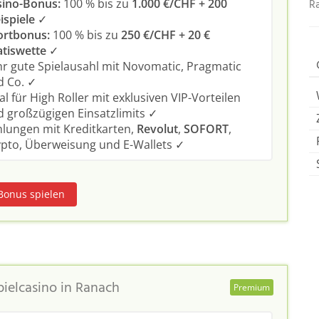
sino-Bonus:
100 % bis zu
1.000 €/CHF + 200
R
ispiele
✓
ortbonus:
100 % bis zu
250 €/CHF + 20 €
atiswette
✓
r gute Spielausahl mit Novomatic, Pragmatic
d Co. ✓
al für High Roller mit exklusiven VIP-Vorteilen
 großzügigen Einsatzlimits ✓
lungen mit Kreditkarten,
Revolut
,
SOFORT
,
ypto, Überweisung und E-Wallets ✓
 Bonus spielen
pielcasino in
Ranach
Premium