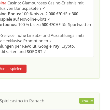
sina
Casino: Glamouröses Casino-Erlebnis mit
klusiven Bonuspaketen ✓
sino-Bonus:
100 % bis zu
2.000 €/CHF + 300
ispiele
auf Novoline-Slots ✓
ortbonus:
100 % bis zu
500 €/CHF
für Sportwetten
-Service, hohe Einsatz- und Auszahlungslimits
wie exklusive Promotionen ✓
hlungen per
Revolut
,
Google Pay
, Crypto,
editkarten und
SOFORT
✓
 Bonus spielen
Spielcasino in
Ranach
Premium