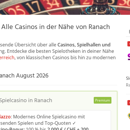
– Alle Casinos in der Nähe von Ranach
sende Übersicht über alle
Casinos, Spielhallen und
. Entdecke die besten Spielotheken in deiner Nähe
erreich
, von klassischen Casinos bis hin zu modernen
Ranach August 2026
S
R
Spielcasino in
Ranach
Premium
lazzo
: Modernes Online Spielcasino mit
usenden Spielen und Top-Quoten ✓
sino-Bonus:
100 % bis
2.000 € / CHF + 200