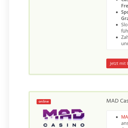
Fre
Sp
Gr
Slo
füh
Za
un
Jetzt mit
MAD Cas
online
MA
ans