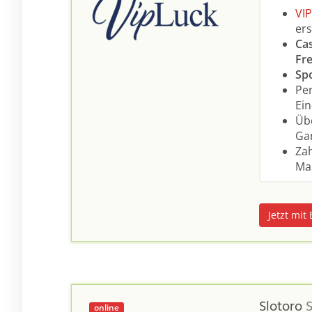
VI
ers
Ca
Fre
Sp
Per
Ein
Übe
Ga
Za
Ma
Jetzt mit
Slotoro
S
online