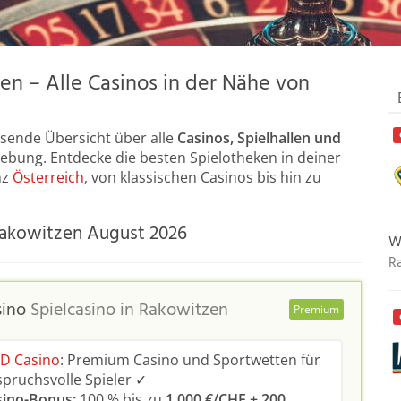
en – Alle Casinos in der Nähe von
sende Übersicht über alle
Casinos, Spielhallen und
ung. Entdecke die besten Spielotheken in deiner
nz
Österreich
, von klassischen Casinos bis hin zu
 Rakowitzen August 2026
W
R
ino
Spielcasino in
Rakowitzen
Premium
D Casino
: Premium Casino und Sportwetten für
pruchsvolle Spieler ✓
sino-Bonus:
100 % bis zu
1.000 €/CHF + 200