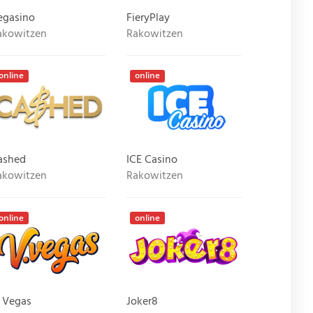
egasino
FieryPlay
akowitzen
Rakowitzen
online
online
ashed
ICE Casino
akowitzen
Rakowitzen
online
online
. Vegas
Joker8