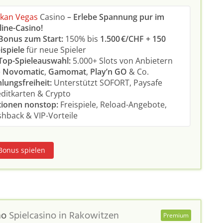
lkan Vegas
Casino
– Erlebe Spannung pur im
ine-Casino!
Bonus zum Start:
150% bis
1.500 €/CHF + 150
ispiele
für neue Spieler
Top-Spieleauswahl:
5.000+ Slots von Anbietern
e
Novomatic
,
Gamomat
,
Play’n GO
& Co.
lungsfreiheit:
Unterstützt SOFORT, Paysafe
ditkarten & Crypto
tionen nonstop:
Freispiele, Reload-Angebote,
hback & VIP-Vorteile
 Bonus spielen
no
Spielcasino in
Rakowitzen
Premium