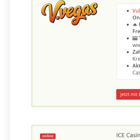
Vu
Onl
🔥
Fre
🎰
wi
Zah
Kre
Ak
Cas
Jetzt mit
ICE Casi
online