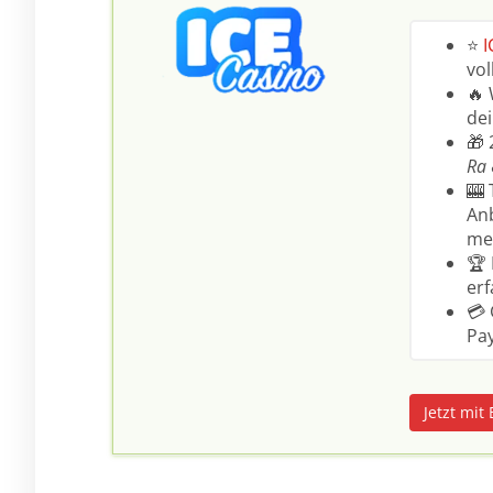
⭐
I
vol
🔥 
dei
🎁 
Ra
🎰
An
me
🏆
erf
💳
Pa
Jetzt mit