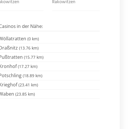
akowitzen
Rakowitzen
Casinos in der Nähe:
Wöllatratten
(0 km)
Draßnitz
(13.76 km)
Pußtratten
(15.77 km)
Kronhof
(17.27 km)
Potschling
(18.89 km)
Krieghof
(23.41 km)
Waben
(23.85 km)