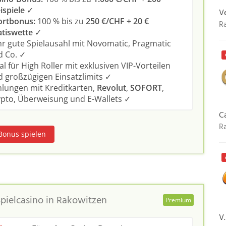
ispiele
✓
V
ortbonus:
100 % bis zu
250 €/CHF + 20 €
R
atiswette
✓
r gute Spielausahl mit Novomatic, Pragmatic
d Co. ✓
al für High Roller mit exklusiven VIP-Vorteilen
 großzügigen Einsatzlimits ✓
lungen mit Kreditkarten,
Revolut
,
SOFORT
,
ypto, Überweisung und E-Wallets ✓
C
R
 Bonus spielen
pielcasino in
Rakowitzen
Premium
V