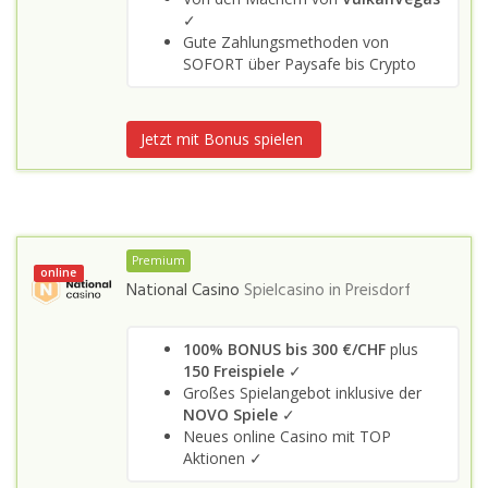
✓
Gute Zahlungsmethoden von
SOFORT über Paysafe bis Crypto
Jetzt mit Bonus spielen
Premium
online
National Casino
Spielcasino in
Preisdorf
100% BONUS bis 300 €/CHF
plus
150 Freispiele
✓
Großes Spielangebot inklusive der
NOVO Spiele
✓
Neues online Casino mit TOP
Aktionen ✓