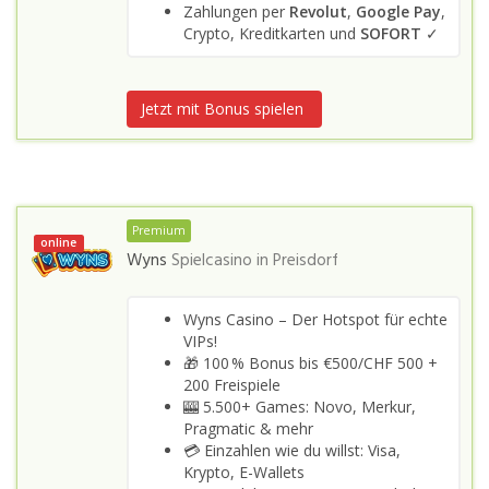
Zahlungen per
Revolut
,
Google Pay
,
Crypto, Kreditkarten und
SOFORT
✓
Jetzt mit Bonus spielen
Premium
online
Wyns
Spielcasino in
Preisdorf
Wyns Casino – Der Hotspot für echte
VIPs!
🎁 100 % Bonus bis €500/CHF 500 +
200 Freispiele
🎰 5.500+ Games: Novo, Merkur,
Pragmatic & mehr
💳 Einzahlen wie du willst: Visa,
Krypto, E-Wallets