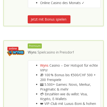
Online Casino des Monats ✓
Jetzt mit Bonus spielen
Premium
online
Wyns
Spielcasino in
Preisdorf
Wyns
Casino – Der Hotspot für echte
VIPs!
🎁 100 % Bonus bis €500/CHF 500 +
200 Freispiele
🎰 5.500+ Games: Novo, Merkur,
Pragmatic & mehr
💳 Einzahlen wie du willst: Visa,
Krypto, E-Wallets
👑 VIP-Club mit Luxus-Boni & hohen