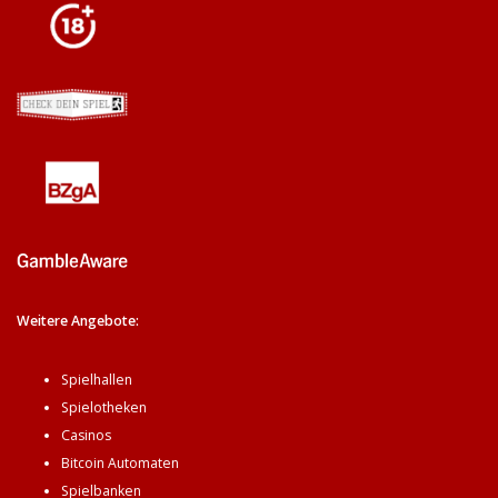
Weitere Angebote:
Spielhallen
Spielotheken
Casinos
Bitcoin Automaten
Spielbanken