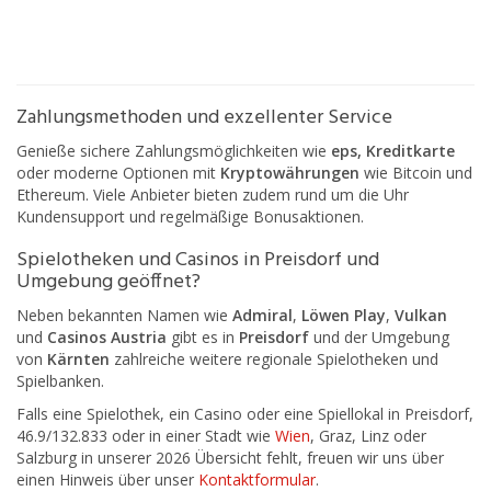
Zahlungsmethoden und exzellenter Service
Genieße sichere Zahlungsmöglichkeiten wie
eps, Kreditkarte
oder moderne Optionen mit
Kryptowährungen
wie Bitcoin und
Ethereum. Viele Anbieter bieten zudem rund um die Uhr
Kundensupport und regelmäßige Bonusaktionen.
Spielotheken und Casinos in Preisdorf und
Umgebung geöffnet?
Neben bekannten Namen wie
Admiral
,
Löwen Play
,
Vulkan
und
Casinos Austria
gibt es in
Preisdorf
und der Umgebung
von
Kärnten
zahlreiche weitere regionale Spielotheken und
Spielbanken.
Falls eine Spielothek, ein Casino oder eine Spiellokal in Preisdorf,
46.9/132.833 oder in einer Stadt wie
Wien
, Graz, Linz oder
Salzburg in unserer 2026 Übersicht fehlt, freuen wir uns über
einen Hinweis über unser
Kontaktformular
.