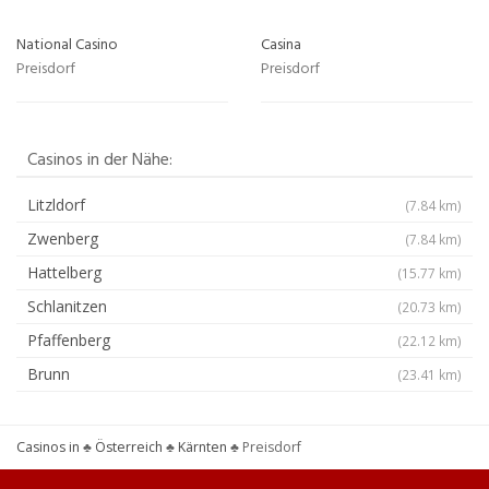
National Casino
Casina
Preisdorf
Preisdorf
Casinos in der Nähe:
Litzldorf
(7.84 km)
Zwenberg
(7.84 km)
Hattelberg
(15.77 km)
Schlanitzen
(20.73 km)
Pfaffenberg
(22.12 km)
Brunn
(23.41 km)
Casinos in
♣
Österreich
♣
Kärnten
♣
Preisdorf