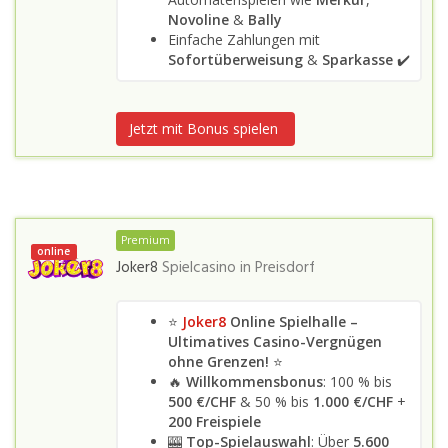
Novoline
&
Bally
Einfache Zahlungen mit
Sofortüberweisung
&
Sparkasse
✔️
Jetzt mit Bonus spielen
Premium
online
Joker8
Spielcasino in
Preisdorf
⭐
Joker8
Online Spielhalle –
Ultimatives Casino-Vergnügen
ohne Grenzen!
⭐
🔥
Willkommensbonus
: 100 % bis
500 €/CHF
& 50 % bis
1.000 €/CHF
+
200 Freispiele
🎰
Top-Spielauswahl
: Über
5.600