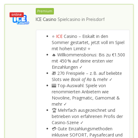
Premium
online
ICE Casino
Spielcasino in
Preisdorf
⭐
ICE
Casino – Eiskalt in den
Sommer gestartet, jetzt voll im Spiel
mit hohen Limits! ⭐
🔥 Willkommensbonus: Bis zu €1.500
mit 450 % auf deine ersten vier
Einzahlungen ✓
🎁 270 Freispiele – z. B. auf beliebte
Slots wie
Book of Ra
& mehr ✓
🎰 Top‑Auswahl: Spiele von
renommierten Anbietern wie
Novoline, Pragmatic, Gamomat &
mehr ✓
🏆 Mehrfach ausgezeichnet und
betrieben von erfahrenen Profis der
Casino‑Szene ✓
💳 Gute Einzahlungsmethoden
inklusive SOFORT, Paysafecard und