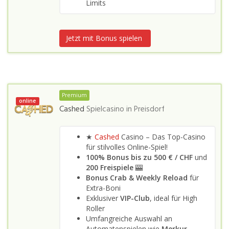
Limits
Jetzt mit Bonus spielen
Premium
online
Cashed
Spielcasino in
Preisdorf
★
Cashed
Casino – Das Top-Casino
für stilvolles Online-Spiel!
100% Bonus bis zu 500 €
/ CHF
und
200 Freispiele
🎰
Bonus Crab & Weekly Reload
für
Extra-Boni
Exklusiver
VIP-Club
, ideal für High
Roller
Umfangreiche Auswahl an
Automatenspielen wie
Merkur
,