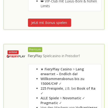
👑 VIP-Club mit Luxus-Boni & hohen
Limits
Jetzt mit Bonus spielen
Premium
online
FieryPlay
Spielcasino in
Preisdorf
★
FieryPlay Casino
>
Lang
erwartet – Endlich da!
Willkommensbonus bis zu
1500€/CHF
✓
225 Freispiele
, z.B. bei
Book of Ra
✓
ALLE Spiele
>
Novomatic
✓
Pragmatic
✓
Von den Machern von
VulkanVegas