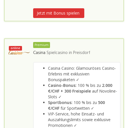
Jetzt mit Bonus spielen
Premium
online
Casina
Spielcasino in
Preisdorf
Casina Casino: Glamouröses Casino-
Erlebnis mit exklusiven
Bonuspaketen ✓
Casino-Bonus:
100 % bis zu
2.000
€/CHF + 300 Freispiele
auf Novoline-
Slots ✓
Sportbonus:
100 % bis zu
500
€/CHF
für Sportwetten ✓
VIP-Service, hohe Einsatz- und
Auszahlungslimits sowie exklusive
Promotionen ✓