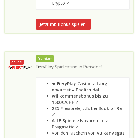
Crypto ✓
Jetzt mit Bonus spielen
Premium
online
FieryPlay
Spielcasino in
Preisdorf
★
FieryPlay Casino
>
Lang
erwartet – Endlich da!
Willkommensbonus bis zu
1500€/CHF
✓
225 Freispiele
, z.B. bei
Book of Ra
✓
ALLE Spiele
>
Novomatic
✓
Pragmatic
✓
Von den Machern von
VulkanVegas