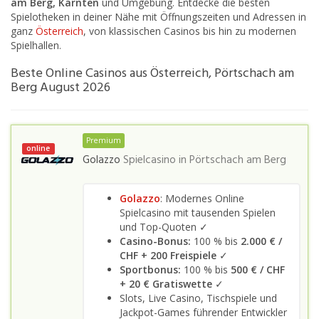
am Berg, Kärnten
und Umgebung. Entdecke die besten
Spielotheken in deiner Nähe mit Öffnungszeiten und Adressen in
ganz
Österreich
, von klassischen Casinos bis hin zu modernen
Spielhallen.
Beste Online Casinos aus Österreich, Pörtschach am
Berg August 2026
Premium
online
Golazzo
Spielcasino in
Pörtschach am Berg
Golazzo
: Modernes Online
Spielcasino mit tausenden Spielen
und Top-Quoten ✓
Casino-Bonus:
100 % bis
2.000 € /
CHF + 200 Freispiele
✓
Sportbonus:
100 % bis
500 € / CHF
+ 20 € Gratiswette
✓
Slots, Live Casino, Tischspiele und
Jackpot-Games führender Entwickler