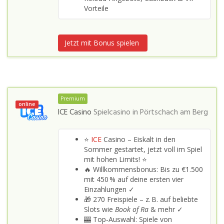
Vorteile
Jetzt mit Bonus spielen
Premium
online
ICE Casino
Spielcasino in
Pörtschach am Berg
⭐
ICE
Casino – Eiskalt in den
Sommer gestartet, jetzt voll im Spiel
mit hohen Limits! ⭐
🔥 Willkommensbonus: Bis zu €1.500
mit 450 % auf deine ersten vier
Einzahlungen ✓
🎁 270 Freispiele – z. B. auf beliebte
Slots wie
Book of Ra
& mehr ✓
🎰 Top‑Auswahl: Spiele von