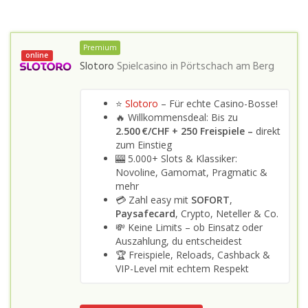
Premium
online
Slotoro
Spielcasino in
Pörtschach am Berg
⭐
Slotoro
– Für echte Casino-Bosse!
🔥 Willkommensdeal: Bis zu
2.500 €/CHF + 250 Freispiele –
direkt
zum Einstieg
🎰 5.000+ Slots & Klassiker:
Novoline, Gamomat, Pragmatic &
mehr
💳 Zahl easy mit
SOFORT
,
Paysafecard
, Crypto, Neteller & Co.
💸 Keine Limits – ob Einsatz oder
Auszahlung, du entscheidest
🏆 Freispiele, Reloads, Cashback &
VIP-Level mit echtem Respekt