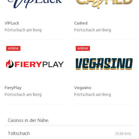
VIPLuck
Cashed
Pörtschach am Berg
Pörtschach am Berg
online
online
FieryPlay
Vegasino
Pörtschach am Berg
Pörtschach am Berg
Casinos in der Nähe:
Töltschach
(9.86 km)