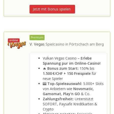
Jetzt mit Bonus spielen
Premium
online
V. Vegas
Spielcasino in
Pörtschach am Berg
Vulkan Vegas Casino
– Erlebe
Spannung pur im Online-Casino!
🔥
Bonus zum Start:
150% bis
1.500 €/CHF + 150 Freispiele
für
neue Spieler
🎰
Top-Spieleauswahl:
5.000+ Slots
von Anbietern wie
Novomatic
,
Gamomat
,
Play’n GO
& Co.
Zahlungsfreiheit:
Unterstützt
SOFORT, Paysafe Kreditkarten &
Crypto