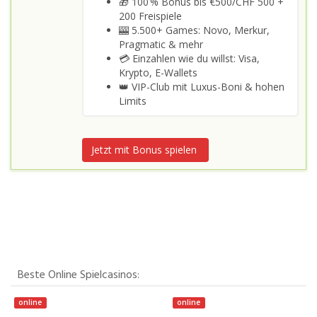
🎁 100 % Bonus bis €500/CHF 500 +
200 Freispiele
🎰 5.500+ Games: Novo, Merkur,
Pragmatic & mehr
💳 Einzahlen wie du willst: Visa,
Krypto, E-Wallets
👑 VIP-Club mit Luxus-Boni & hohen
Limits
Jetzt mit Bonus spielen
Beste Online Spielcasinos:
online
online