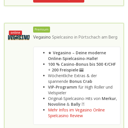
Premium
online
Vegasino
Spielcasino in
Pörtschach am Berg
★
Vegasino – Deine moderne
Online-Spielcasino-Halle!
100 % Casino-Bonus bis 500 €/CHF
+
200 Freispiele
🎰
Wöchentliche Extras & der
spannende
Bonus Crab
VIP-Programm
für High Roller und
Vielspieler
Original-Spielcasino-Hits von
Merkur
,
Novoline
&
Bally
🃏
Mehr Infos im Vegasino Online
Spielcasino Review