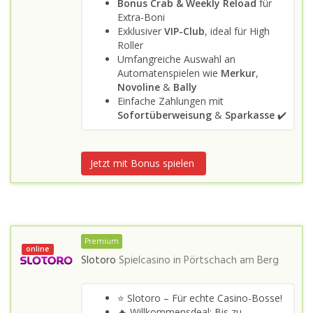
Bonus Crab & Weekly Reload
für
Extra-Boni
Exklusiver
VIP-Club
, ideal für High
Roller
Umfangreiche Auswahl an
Automatenspielen wie
Merkur
,
Novoline
&
Bally
Einfache Zahlungen mit
Sofortüberweisung
&
Sparkasse
✔️
Jetzt mit Bonus spielen
Premium
online
Slotoro
Spielcasino in
Pörtschach am Berg
⭐ Slotoro – Für echte Casino-Bosse!
🔥 Willkommensdeal: Bis zu