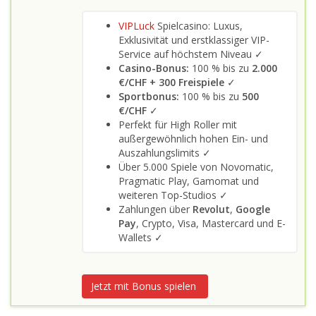
VIPLuck
Spielcasino: Luxus,
Exklusivität und erstklassiger VIP-
Service auf höchstem Niveau ✓
Casino-Bonus:
100 % bis zu
2.000
€/CHF + 300 Freispiele
✓
Sportbonus:
100 % bis zu
500
€/CHF
✓
Perfekt für High Roller mit
außergewöhnlich hohen Ein- und
Auszahlungslimits ✓
Über 5.000 Spiele von Novomatic,
Pragmatic Play, Gamomat und
weiteren Top-Studios ✓
Zahlungen über
Revolut
,
Google
Pay
, Crypto, Visa, Mastercard und E-
Wallets ✓
Jetzt mit Bonus spielen