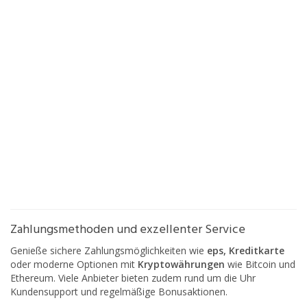
Zahlungsmethoden und exzellenter Service
Genieße sichere Zahlungsmöglichkeiten wie
eps, Kreditkarte
oder moderne Optionen mit
Kryptowährungen
wie Bitcoin und
Ethereum. Viele Anbieter bieten zudem rund um die Uhr
Kundensupport und regelmäßige Bonusaktionen.