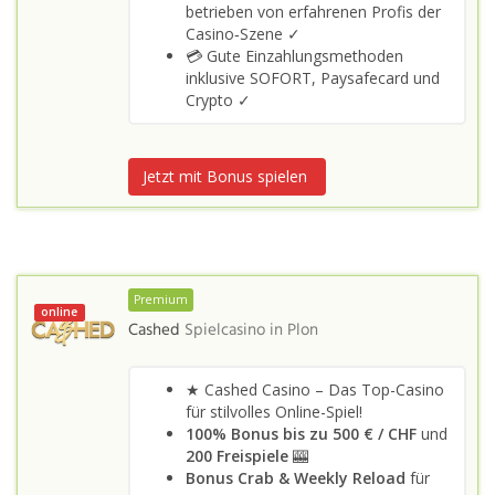
betrieben von erfahrenen Profis der
Casino‑Szene ✓
💳 Gute Einzahlungsmethoden
inklusive SOFORT, Paysafecard und
Crypto ✓
Jetzt mit Bonus spielen
Premium
online
Cashed
Spielcasino in
Plon
★ Cashed Casino – Das Top-Casino
für stilvolles Online-Spiel!
100% Bonus bis zu 500 €
/ CHF
und
200 Freispiele
🎰
Bonus Crab & Weekly Reload
für