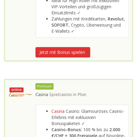
Ideal für High Roller mit exklusiven
VIP-Vorteilen und großzügigen
Einsatzlimits ✓
Zahlungen mit Kreditkarten,
Revolut
,
SOFORT
, Crypto, Überweisung und
E-Wallets ✓
Jetzt mit Bonus spielen
Premium
online
Casina
Spielcasino in
Plon
Casina
Casino: Glamouröses Casino-
Erlebnis mit exklusiven
Bonuspaketen ✓
Casino-Bonus:
100 % bis zu
2.000
€/CHF + 300 Freispiele
auf Novoline-