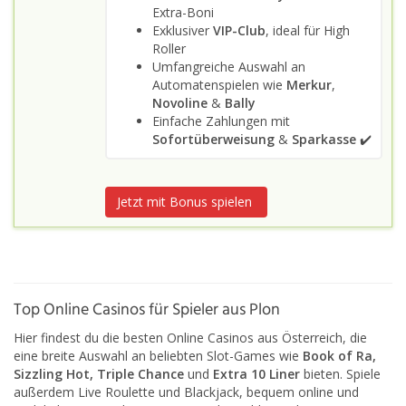
Extra-Boni
Exklusiver
VIP-Club
, ideal für High
Roller
Umfangreiche Auswahl an
Automatenspielen wie
Merkur
,
Novoline
&
Bally
Einfache Zahlungen mit
Sofortüberweisung
&
Sparkasse
✔️
Jetzt mit Bonus spielen
Top Online Casinos für Spieler aus Plon
Hier findest du die besten Online Casinos aus Österreich, die
eine breite Auswahl an beliebten Slot-Games wie
Book of Ra,
Sizzling Hot, Triple Chance
und
Extra 10 Liner
bieten. Spiele
außerdem Live Roulette und Blackjack, bequem online und