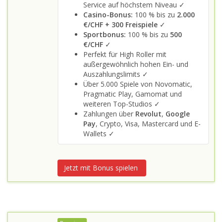
Service auf höchstem Niveau ✓
Casino-Bonus:
100 % bis zu
2.000
€/CHF + 300 Freispiele
✓
Sportbonus:
100 % bis zu
500
€/CHF
✓
Perfekt für High Roller mit
außergewöhnlich hohen Ein- und
Auszahlungslimits ✓
Über 5.000 Spiele von Novomatic,
Pragmatic Play, Gamomat und
weiteren Top-Studios ✓
Zahlungen über
Revolut
,
Google
Pay
, Crypto, Visa, Mastercard und E-
Wallets ✓
Jetzt mit Bonus spielen