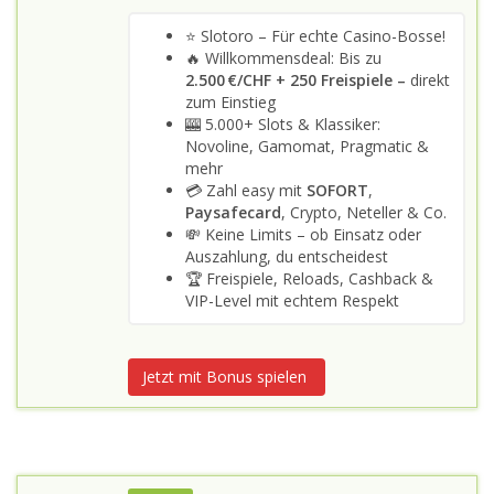
⭐ Slotoro – Für echte Casino-Bosse!
🔥 Willkommensdeal: Bis zu
2.500 €/CHF + 250 Freispiele –
direkt
zum Einstieg
🎰 5.000+ Slots & Klassiker:
Novoline, Gamomat, Pragmatic &
mehr
💳 Zahl easy mit
SOFORT
,
Paysafecard
, Crypto, Neteller & Co.
💸 Keine Limits – ob Einsatz oder
Auszahlung, du entscheidest
🏆 Freispiele, Reloads, Cashback &
VIP-Level mit echtem Respekt
Jetzt mit Bonus spielen