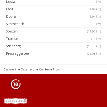
Kosta
(0 km)
Lanz
(1.94 km)
Dobra
(1.94 km)
Simmerlach
(5.39 km)
Sterzen
(11.96 km)
Tramun
(12 km)
Stieflberg
(15.75 km)
Presseggersee
(21.01 km)
Casinos in
♣
Österreich
♣
Kärnten
♣
Plon