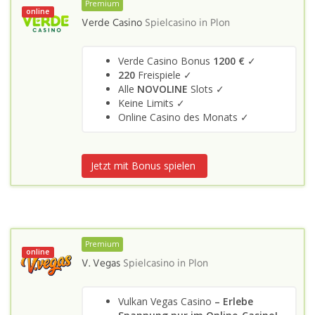
Premium
online
Verde Casino
Spielcasino in
Plon
Verde Casino Bonus
1200 €
✓
220
Freispiele ✓
Alle
NOVOLINE
Slots ✓
Keine Limits ✓
Online Casino des Monats ✓
Jetzt mit Bonus spielen
Premium
online
V. Vegas
Spielcasino in
Plon
Vulkan Vegas Casino
– Erlebe