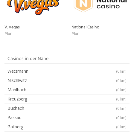
V. Vegas
National Casino
Plon
Plon
Casinos in der Nähe:
Wetzmann
(0 km)
Nischlwitz
(0 km)
Mahlbach
(0 km)
Kreuzberg
(0 km)
Buchach
(0 km)
Passau
(0 km)
Gailberg
(0 km)