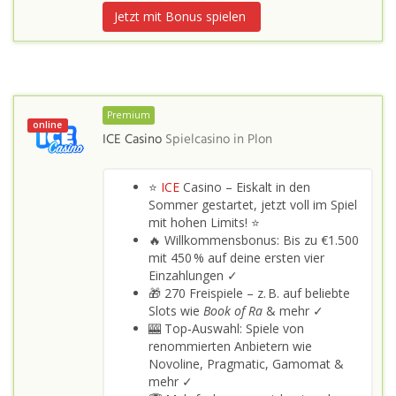
Jetzt mit Bonus spielen
Premium
online
ICE Casino
Spielcasino in
Plon
⭐
ICE
Casino – Eiskalt in den
Sommer gestartet, jetzt voll im Spiel
mit hohen Limits! ⭐
🔥 Willkommensbonus: Bis zu €1.500
mit 450 % auf deine ersten vier
Einzahlungen ✓
🎁 270 Freispiele – z. B. auf beliebte
Slots wie
Book of Ra
& mehr ✓
🎰 Top‑Auswahl: Spiele von
renommierten Anbietern wie
Novoline, Pragmatic, Gamomat &
mehr ✓