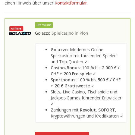
einen Hinweis über unser
Kontaktformular
.
Premium
online
Golazzo
Spielcasino in
Plon
Golazzo
: Modernes Online
Spielcasino mit tausenden Spielen
und Top-Quoten ✓
Casino-Bonus:
100 % bis
2.000 € /
CHF + 200 Freispiele
✓
Sportbonus:
100 % bis
500 € / CHF
+ 20 € Gratiswette
✓
Slots, Live Casino, Tischspiele und
Jackpot-Games führender Entwickler
✓
Zahlungen mit
Revolut
,
SOFORT
,
Kryptowährungen und Kreditkarten ✓