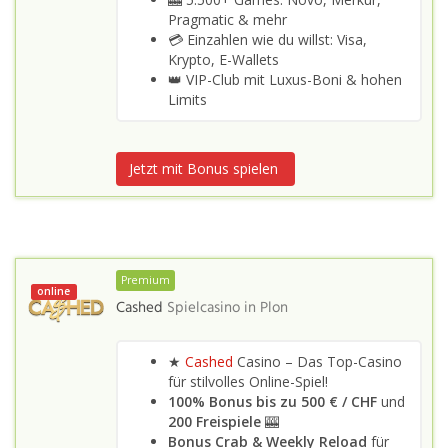
Pragmatic & mehr
💳 Einzahlen wie du willst: Visa,
Krypto, E-Wallets
👑 VIP-Club mit Luxus-Boni & hohen
Limits
Jetzt mit Bonus spielen
Premium
online
Cashed
Spielcasino in
Plon
★
Cashed
Casino – Das Top-Casino
für stilvolles Online-Spiel!
100% Bonus bis zu 500 €
/ CHF
und
200 Freispiele
🎰
Bonus Crab & Weekly Reload
für