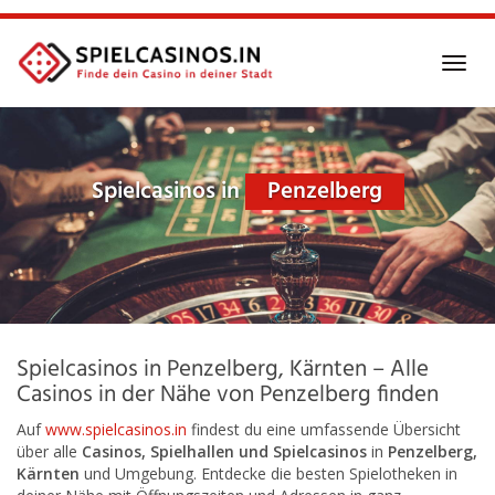
Skip
to
main
Toggl
content
navig
Spielcasinos in
Penzelberg
Spielcasinos in Penzelberg, Kärnten – Alle
Casinos in der Nähe von Penzelberg finden
Auf
www.spielcasinos.in
findest du eine umfassende Übersicht
über alle
Casinos, Spielhallen und Spielcasinos
in
Penzelberg,
Kärnten
und Umgebung. Entdecke die besten Spielotheken in