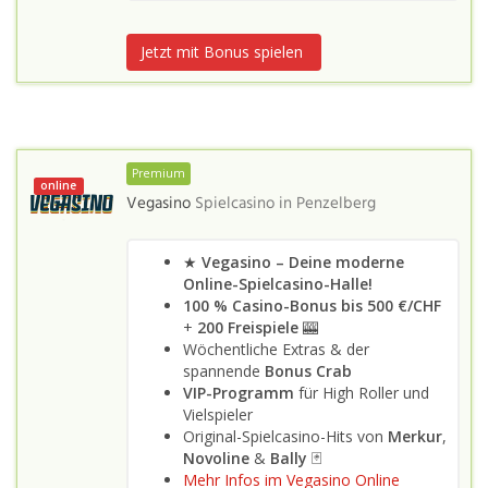
Jetzt mit Bonus spielen
Premium
online
Vegasino
Spielcasino in
Penzelberg
★
Vegasino – Deine moderne
Online-Spielcasino-Halle!
100 % Casino-Bonus bis 500 €/CHF
+
200 Freispiele
🎰
Wöchentliche Extras & der
spannende
Bonus Crab
VIP-Programm
für High Roller und
Vielspieler
Original-Spielcasino-Hits von
Merkur
,
Novoline
&
Bally
🃏
Mehr Infos im Vegasino Online