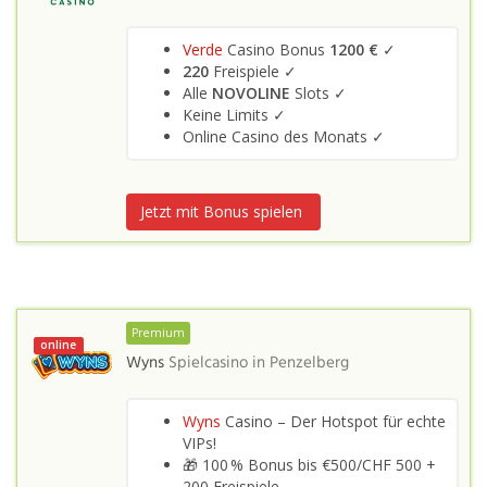
Verde
Casino Bonus
1200 €
✓
220
Freispiele ✓
Alle
NOVOLINE
Slots ✓
Keine Limits ✓
Online Casino des Monats ✓
Jetzt mit Bonus spielen
Premium
online
Wyns
Spielcasino in
Penzelberg
Wyns
Casino – Der Hotspot für echte
VIPs!
🎁 100 % Bonus bis €500/CHF 500 +
200 Freispiele