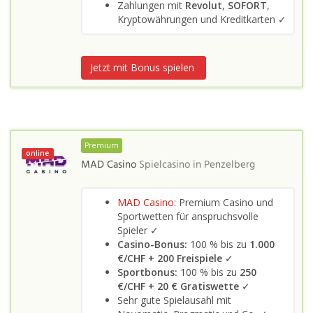
Zahlungen mit
Revolut
,
SOFORT
,
Kryptowährungen und Kreditkarten ✓
Jetzt mit Bonus spielen
Premium
online
MAD Casino
Spielcasino in
Penzelberg
MAD Casino
: Premium Casino und
Sportwetten für anspruchsvolle
Spieler ✓
Casino-Bonus:
100 % bis zu
1.000
€/CHF + 200 Freispiele
✓
Sportbonus:
100 % bis zu
250
€/CHF + 20 € Gratiswette
✓
Sehr gute Spielausahl mit