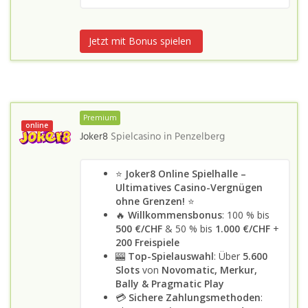
Jetzt mit Bonus spielen
Premium
online
Joker8
Spielcasino in
Penzelberg
⭐
Joker8 Online Spielhalle –
Ultimatives Casino-Vergnügen
ohne Grenzen!
⭐
🔥
Willkommensbonus
: 100 % bis
500 €/CHF
& 50 % bis
1.000 €/CHF
+
200 Freispiele
🎰
Top-Spielauswahl
: Über
5.600
Slots
von
Novomatic, Merkur,
Bally & Pragmatic Play
💳
Sichere Zahlungsmethoden
: