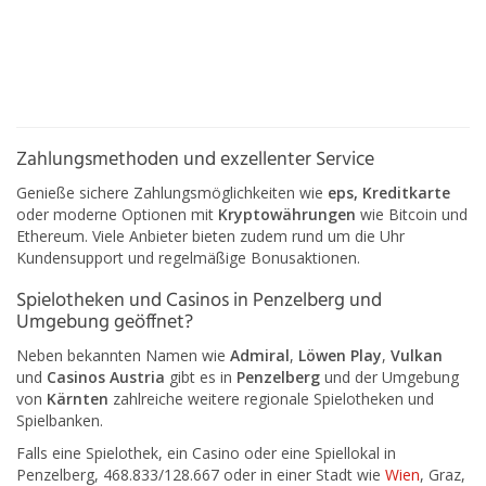
Zahlungsmethoden und exzellenter Service
Genieße sichere Zahlungsmöglichkeiten wie
eps, Kreditkarte
oder moderne Optionen mit
Kryptowährungen
wie Bitcoin und
Ethereum. Viele Anbieter bieten zudem rund um die Uhr
Kundensupport und regelmäßige Bonusaktionen.
Spielotheken und Casinos in Penzelberg und
Umgebung geöffnet?
Neben bekannten Namen wie
Admiral
,
Löwen Play
,
Vulkan
und
Casinos Austria
gibt es in
Penzelberg
und der Umgebung
von
Kärnten
zahlreiche weitere regionale Spielotheken und
Spielbanken.
Falls eine Spielothek, ein Casino oder eine Spiellokal in
Penzelberg, 468.833/128.667 oder in einer Stadt wie
Wien
, Graz,