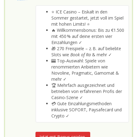
⭐ ICE Casino – Eiskalt in den
Sommer gestartet, jetzt voll im Spiel
mit hohen Limits! ⭐
🔥 Willkommensbonus: Bis zu €1.500
mit 450 % auf deine ersten vier
Einzahlungen ✓
🎁 270 Freispiele – z. B. auf beliebte
Slots wie
Book of Ra
& mehr ✓
🎰 Top‑Auswahl: Spiele von
renommierten Anbietern wie
Novoline, Pragmatic, Gamomat &
mehr ✓
🏆 Mehrfach ausgezeichnet und
betrieben von erfahrenen Profis der
Casino‑Szene ✓
💳 Gute Einzahlungsmethoden
inklusive SOFORT, Paysafecard und
Crypto ✓
Jetzt mit Bonus spielen