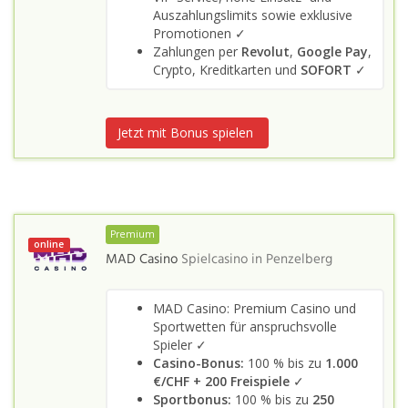
Auszahlungslimits sowie exklusive
Promotionen ✓
Zahlungen per
Revolut
,
Google Pay
,
Crypto, Kreditkarten und
SOFORT
✓
Jetzt mit Bonus spielen
Premium
online
MAD Casino
Spielcasino in
Penzelberg
MAD Casino: Premium Casino und
Sportwetten für anspruchsvolle
Spieler ✓
Casino-Bonus:
100 % bis zu
1.000
€/CHF + 200 Freispiele
✓
Sportbonus:
100 % bis zu
250