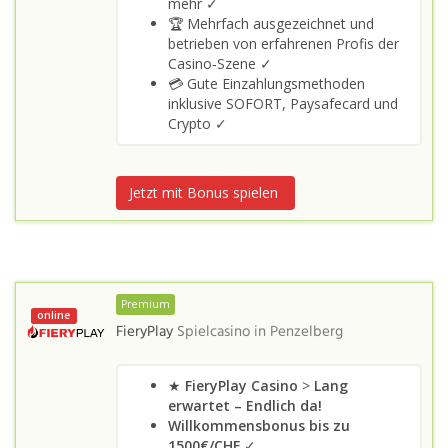
mehr ✓
🏆 Mehrfach ausgezeichnet und
betrieben von erfahrenen Profis der
Casino‑Szene ✓
💳 Gute Einzahlungsmethoden
inklusive SOFORT, Paysafecard und
Crypto ✓
Jetzt mit Bonus spielen
Premium
online
FieryPlay
Spielcasino in
Penzelberg
★
FieryPlay Casino
>
Lang
erwartet – Endlich da!
Willkommensbonus bis zu
1500€/CHF
✓