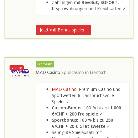
Zahlungen mit
Revolut
,
SOFORT
,
Kryptowährungen und Kreditkarten ✓
Jetzt mit Bonus spielen
Premium
online
MAD Casino
Spielcasino in
Lientsch
MAD Casino
: Premium Casino und
Sportwetten für anspruchsvolle
Spieler ✓
Casino-Bonus:
100 % bis zu
1.000
€/CHF + 200 Freispiele
✓
Sportbonus:
100 % bis zu
250
€/CHF + 20 € Gratiswette
✓
Sehr gute Spielausahl mit