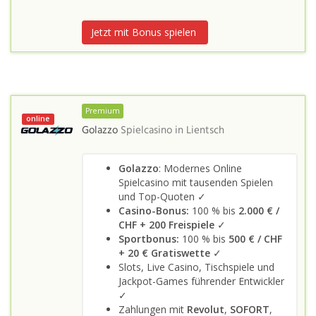
Jetzt mit Bonus spielen
Premium
online
Golazzo
Spielcasino in
Lientsch
Golazzo
: Modernes Online
Spielcasino mit tausenden Spielen
und Top-Quoten ✓
Casino-Bonus:
100 % bis
2.000 € /
CHF + 200 Freispiele
✓
Sportbonus:
100 % bis
500 € / CHF
+ 20 € Gratiswette
✓
Slots, Live Casino, Tischspiele und
Jackpot-Games führender Entwickler
✓
Zahlungen mit
Revolut
,
SOFORT
,