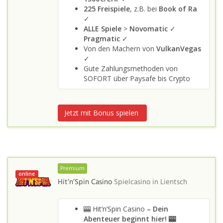
225 Freispiele
, z.B. bei
Book of Ra
✓
ALLE Spiele
>
Novomatic
✓
Pragmatic
✓
Von den Machern von
VulkanVegas
✓
Gute Zahlungsmethoden von
SOFORT über Paysafe bis Crypto
Jetzt mit Bonus spielen
Premium
online
Hit’n’Spin Casino
Spielcasino in
Lientsch
🎰 Hit’n’Spin Casino
– Dein
Abenteuer beginnt hier! 🎰