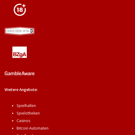
Weitere Angebote:
Spielhallen
Spielotheken
Casinos
Bitcoin Automaten