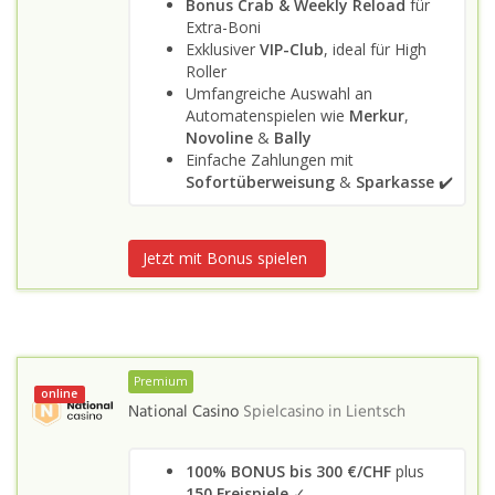
Bonus Crab & Weekly Reload
für
Extra-Boni
Exklusiver
VIP-Club
, ideal für High
Roller
Umfangreiche Auswahl an
Automatenspielen wie
Merkur
,
Novoline
&
Bally
Einfache Zahlungen mit
Sofortüberweisung
&
Sparkasse
✔️
Jetzt mit Bonus spielen
Premium
online
National Casino
Spielcasino in
Lientsch
100% BONUS bis 300 €/CHF
plus
150 Freispiele
✓