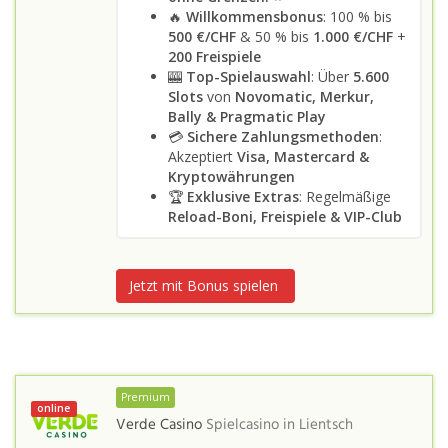
🔥
Willkommensbonus
: 100 % bis
500 €/CHF
& 50 % bis
1.000 €/CHF
+
200 Freispiele
🎰
Top-Spielauswahl
: Über
5.600
Slots
von
Novomatic, Merkur,
Bally & Pragmatic Play
💳
Sichere Zahlungsmethoden
:
Akzeptiert
Visa, Mastercard &
Kryptowährungen
🏆
Exklusive Extras
: Regelmäßige
Reload-Boni, Freispiele & VIP-Club
Jetzt mit Bonus spielen
Premium
online
Verde Casino
Spielcasino in
Lientsch