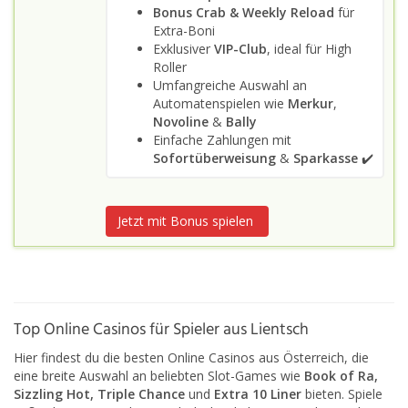
Bonus Crab & Weekly Reload
für
Extra-Boni
Exklusiver
VIP-Club
, ideal für High
Roller
Umfangreiche Auswahl an
Automatenspielen wie
Merkur
,
Novoline
&
Bally
Einfache Zahlungen mit
Sofortüberweisung
&
Sparkasse
✔️
Jetzt mit Bonus spielen
Top Online Casinos für Spieler aus Lientsch
Hier findest du die besten Online Casinos aus Österreich, die
eine breite Auswahl an beliebten Slot-Games wie
Book of Ra,
Sizzling Hot, Triple Chance
und
Extra 10 Liner
bieten. Spiele