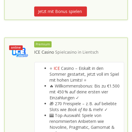
Jetzt mit Bonus spielen
Premium
online
ICE Casino
Spielcasino in
Lientsch
⭐
ICE
Casino – Eiskalt in den
Sommer gestartet, jetzt voll im Spiel
mit hohen Limits! ⭐
🔥 Willkommensbonus: Bis zu €1.500
mit 450 % auf deine ersten vier
Einzahlungen ✓
🎁 270 Freispiele – z. B. auf beliebte
Slots wie
Book of Ra
& mehr ✓
🎰 Top‑Auswahl: Spiele von
renommierten Anbietern wie
Novoline, Pragmatic, Gamomat &