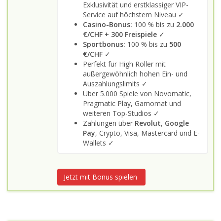
Exklusivität und erstklassiger VIP-
Service auf höchstem Niveau ✓
Casino-Bonus:
100 % bis zu
2.000
€/CHF + 300 Freispiele
✓
Sportbonus:
100 % bis zu
500
€/CHF
✓
Perfekt für High Roller mit
außergewöhnlich hohen Ein- und
Auszahlungslimits ✓
Über 5.000 Spiele von Novomatic,
Pragmatic Play, Gamomat und
weiteren Top-Studios ✓
Zahlungen über
Revolut
,
Google
Pay
, Crypto, Visa, Mastercard und E-
Wallets ✓
Jetzt mit Bonus spielen