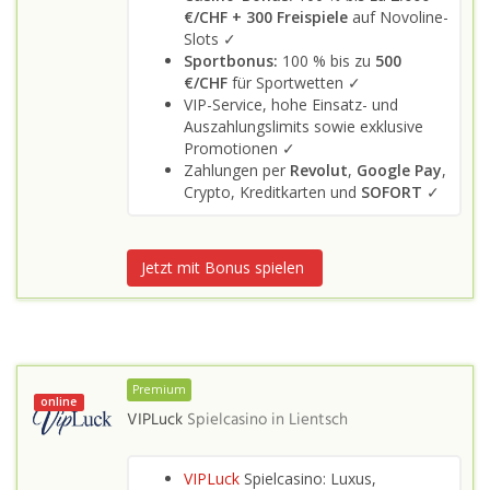
€/CHF + 300 Freispiele
auf Novoline-
Slots ✓
Sportbonus:
100 % bis zu
500
€/CHF
für Sportwetten ✓
VIP-Service, hohe Einsatz- und
Auszahlungslimits sowie exklusive
Promotionen ✓
Zahlungen per
Revolut
,
Google Pay
,
Crypto, Kreditkarten und
SOFORT
✓
Jetzt mit Bonus spielen
Premium
online
VIPLuck
Spielcasino in
Lientsch
VIPLuck
Spielcasino: Luxus,