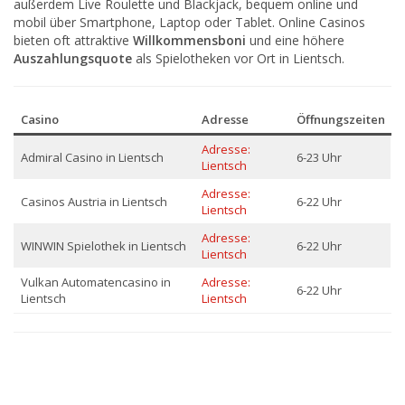
außerdem Live Roulette und Blackjack, bequem online und
mobil über Smartphone, Laptop oder Tablet. Online Casinos
bieten oft attraktive
Willkommensboni
und eine höhere
Auszahlungsquote
als Spielotheken vor Ort in Lientsch.
Casino
Adresse
Öffnungszeiten
Adresse:
Admiral Casino in Lientsch
6-23 Uhr
Lientsch
Adresse:
Casinos Austria in Lientsch
6-22 Uhr
Lientsch
Adresse:
WINWIN Spielothek in Lientsch
6-22 Uhr
Lientsch
Vulkan Automatencasino in
Adresse:
6-22 Uhr
Lientsch
Lientsch