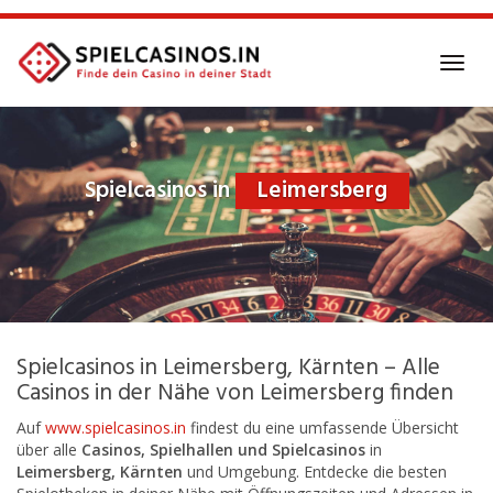
Skip
to
main
Toggl
content
navig
Spielcasinos in
Leimersberg
Spielcasinos in Leimersberg, Kärnten – Alle
Casinos in der Nähe von Leimersberg finden
Auf
www.spielcasinos.in
findest du eine umfassende Übersicht
über alle
Casinos, Spielhallen und Spielcasinos
in
Leimersberg, Kärnten
und Umgebung. Entdecke die besten