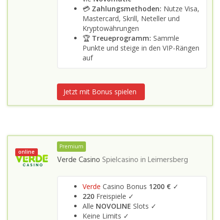
💳
Zahlungsmethoden:
Nutze Visa,
Mastercard, Skrill, Neteller und
Kryptowährungen
🏆
Treueprogramm:
Sammle
Punkte und steige in den VIP-Rängen
auf
Jetzt mit Bonus spielen
Premium
online
Verde Casino
Spielcasino in
Leimersberg
Verde
Casino Bonus
1200 €
✓
220
Freispiele ✓
Alle
NOVOLINE
Slots ✓
Keine Limits ✓