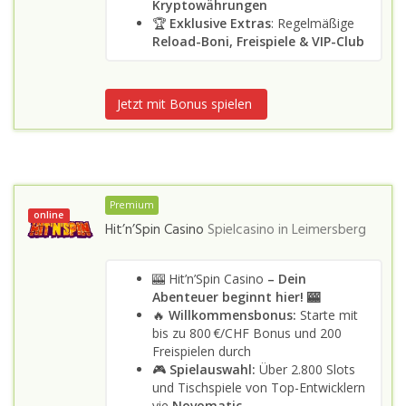
Kryptowährungen
🏆
Exklusive Extras
: Regelmäßige
Reload-Boni, Freispiele & VIP-Club
Jetzt mit Bonus spielen
Premium
online
Hit’n’Spin Casino
Spielcasino in
Leimersberg
🎰 Hit’n’Spin Casino
– Dein
Abenteuer beginnt hier! 🎰
🔥
Willkommensbonus:
Starte mit
bis zu 800 €/CHF Bonus und 200
Freispielen durch
🎮
Spielauswahl:
Über 2.800 Slots
und Tischspiele von Top-Entwicklern
vie
Novomatic