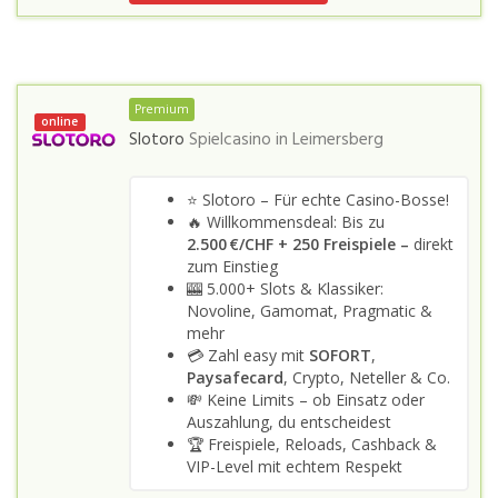
Premium
online
Slotoro
Spielcasino in
Leimersberg
⭐ Slotoro – Für echte Casino-Bosse!
🔥 Willkommensdeal: Bis zu
2.500 €/CHF + 250 Freispiele –
direkt
zum Einstieg
🎰 5.000+ Slots & Klassiker:
Novoline, Gamomat, Pragmatic &
mehr
💳 Zahl easy mit
SOFORT
,
Paysafecard
, Crypto, Neteller & Co.
💸 Keine Limits – ob Einsatz oder
Auszahlung, du entscheidest
🏆 Freispiele, Reloads, Cashback &
VIP-Level mit echtem Respekt