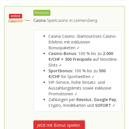
Premium
online
Casina
Spielcasino in
Leimersberg
Casina Casino: Glamouröses Casino-
Erlebnis mit exklusiven
Bonuspaketen ✓
Casino-Bonus:
100 % bis zu
2.000
€/CHF + 300 Freispiele
auf Novoline-
Slots ✓
Sportbonus:
100 % bis zu
500
€/CHF
für Sportwetten ✓
VIP-Service, hohe Einsatz- und
Auszahlungslimits sowie exklusive
Promotionen ✓
Zahlungen per
Revolut
,
Google Pay
,
Crypto, Kreditkarten und
SOFORT
✓
Jetzt mit Bonus spielen