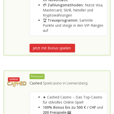
💳
Zahlungsmethoden:
Nutze Visa,
Mastercard, Skrill, Neteller und
Kryptowährungen
🏆
Treueprogramm:
Sammle
Punkte und steige in den VIP-Rängen
auf
Jetzt mit Bonus spielen
Premium
online
Cashed
Spielcasino in
Leimersberg
★ Cashed Casino – Das Top-Casino
für stilvolles Online-Spiel!
100% Bonus bis zu 500 €
/ CHF
und
200 Freispiele
🎰