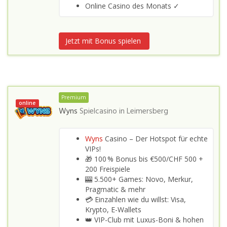
Online Casino des Monats ✓
Jetzt mit Bonus spielen
Premium
online
Wyns
Spielcasino in
Leimersberg
Wyns
Casino – Der Hotspot für echte
VIPs!
🎁 100 % Bonus bis €500/CHF 500 +
200 Freispiele
🎰 5.500+ Games: Novo, Merkur,
Pragmatic & mehr
💳 Einzahlen wie du willst: Visa,
Krypto, E-Wallets
👑 VIP-Club mit Luxus-Boni & hohen