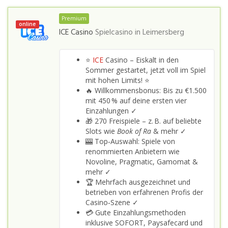
Premium
online
ICE Casino
Spielcasino in
Leimersberg
⭐
ICE
Casino – Eiskalt in den
Sommer gestartet, jetzt voll im Spiel
mit hohen Limits! ⭐
🔥 Willkommensbonus: Bis zu €1.500
mit 450 % auf deine ersten vier
Einzahlungen ✓
🎁 270 Freispiele – z. B. auf beliebte
Slots wie
Book of Ra
& mehr ✓
🎰 Top‑Auswahl: Spiele von
renommierten Anbietern wie
Novoline, Pragmatic, Gamomat &
mehr ✓
🏆 Mehrfach ausgezeichnet und
betrieben von erfahrenen Profis der
Casino‑Szene ✓
💳 Gute Einzahlungsmethoden
inklusive SOFORT, Paysafecard und