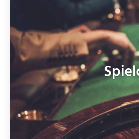
Spiel