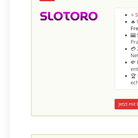
⭐
S
🔥
Fre
🎰 
Pr
💳 
Net
💸 
en
🏆 
ec
Jetzt mit