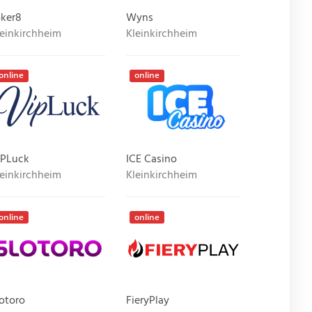
oker8
Wyns
leinkirchheim
Kleinkirchheim
online
online
IPLuck
ICE Casino
leinkirchheim
Kleinkirchheim
online
online
lotoro
FieryPlay