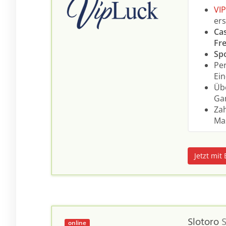
VI
ers
Ca
Fre
Sp
Per
Ein
Übe
Ga
Za
Ma
Jetzt mit
Slotoro
S
online