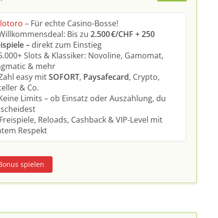
lotoro
– Für echte Casino-Bosse!
 Willkommensdeal: Bis zu
2.500 €/CHF + 250
ispiele –
direkt zum Einstieg
5.000+ Slots & Klassiker: Novoline, Gamomat,
agmatic & mehr
Zahl easy mit
SOFORT
,
Paysafecard
, Crypto,
eller & Co.
Keine Limits – ob Einsatz oder Auszahlung, du
tscheidest
Freispiele, Reloads, Cashback & VIP-Level mit
htem Respekt
 Bonus spielen