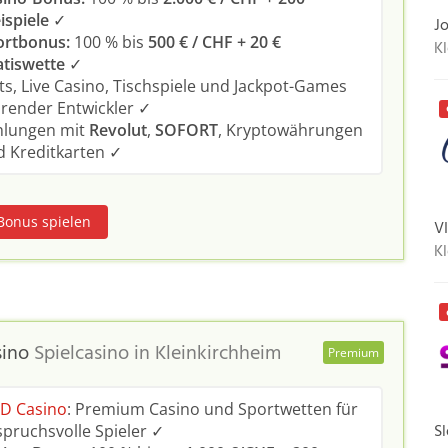
ispiele
✓
J
ortbonus:
100 % bis
500 € / CHF + 20 €
K
atiswette
✓
ts, Live Casino, Tischspiele und Jackpot-Games
render Entwickler ✓
hlungen mit
Revolut
,
SOFORT
, Kryptowährungen
d Kreditkarten ✓
 Bonus spielen
V
K
ino
Spielcasino in
Kleinkirchheim
Premium
D Casino
: Premium Casino und Sportwetten für
S
pruchsvolle Spieler ✓