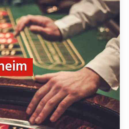
hheim