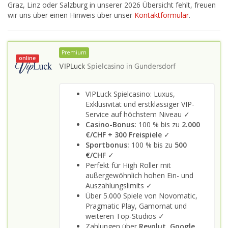
Graz, Linz oder Salzburg in unserer 2026 Übersicht fehlt, freuen
wir uns über einen Hinweis über unser
Kontaktformular
.
Premium
online
VIPLuck
Spielcasino in
Gundersdorf
VIPLuck Spielcasino: Luxus,
Exklusivität und erstklassiger VIP-
Service auf höchstem Niveau ✓
Casino-Bonus:
100 % bis zu
2.000
€/CHF + 300 Freispiele
✓
Sportbonus:
100 % bis zu
500
€/CHF
✓
Perfekt für High Roller mit
außergewöhnlich hohen Ein- und
Auszahlungslimits ✓
Über 5.000 Spiele von Novomatic,
Pragmatic Play, Gamomat und
weiteren Top-Studios ✓
Zahlungen über
Revolut
,
Google