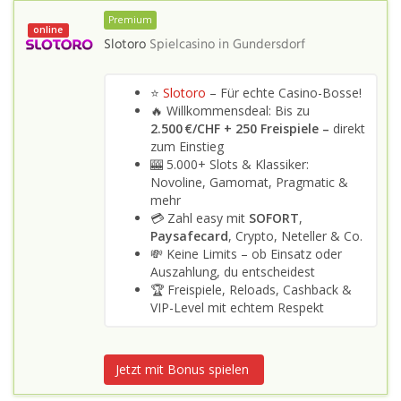
Premium
online
Slotoro
Spielcasino in
Gundersdorf
⭐
Slotoro
– Für echte Casino-Bosse!
🔥 Willkommensdeal: Bis zu
2.500 €/CHF + 250 Freispiele –
direkt
zum Einstieg
🎰 5.000+ Slots & Klassiker:
Novoline, Gamomat, Pragmatic &
mehr
💳 Zahl easy mit
SOFORT
,
Paysafecard
, Crypto, Neteller & Co.
💸 Keine Limits – ob Einsatz oder
Auszahlung, du entscheidest
🏆 Freispiele, Reloads, Cashback &
VIP-Level mit echtem Respekt
Jetzt mit Bonus spielen