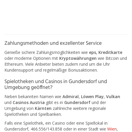
Zahlungsmethoden und exzellenter Service
Genieße sichere Zahlungsmöglichkeiten wie
eps, Kreditkarte
oder moderne Optionen mit
Kryptowährungen
wie Bitcoin und
Ethereum. Viele Anbieter bieten zudem rund um die Uhr
Kundensupport und regelmäßige Bonusaktionen.
Spielotheken und Casinos in Gundersdorf und
Umgebung geöffnet?
Neben bekannten Namen wie
Admiral
,
Löwen Play
,
Vulkan
und
Casinos Austria
gibt es in
Gundersdorf
und der
Umgebung von
Kärnten
zahlreiche weitere regionale
Spielotheken und Spielbanken.
Falls eine Spielothek, ein Casino oder eine Spiellokal in
Gundersdorf, 466.556/143.858 oder in einer Stadt wie
Wien
,