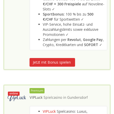
€/CHF + 300 Freispiele
auf Novoline-
Slots ✓
Sportbonus:
100 % bis zu
500
€/CHF
für Sportwetten ✓
VIP-Service, hohe Einsatz- und
Auszahlungslimits sowie exklusive
Promotionen ✓
Zahlungen per
Revolut
,
Google Pay
,
Crypto, Kreditkarten und
SOFORT
✓
Jetzt mit Bonus spielen
Premium
online
VIPLuck
Spielcasino in
Gundersdorf
VIPLuck
Spielcasino: Luxus,