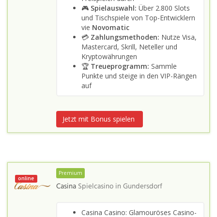
🎮
Spielauswahl:
Über 2.800 Slots
und Tischspiele von Top-Entwicklern
vie
Novomatic
💳
Zahlungsmethoden:
Nutze Visa,
Mastercard, Skrill, Neteller und
Kryptowährungen
🏆
Treueprogramm:
Sammle
Punkte und steige in den VIP-Rängen
auf
Jetzt mit Bonus spielen
Premium
online
Casina
Spielcasino in
Gundersdorf
Casina Casino: Glamouröses Casino-