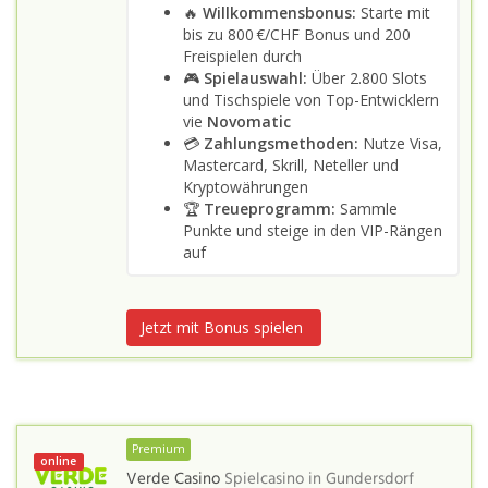
🔥
Willkommensbonus:
Starte mit
bis zu 800 €/CHF Bonus und 200
Freispielen durch
🎮
Spielauswahl:
Über 2.800 Slots
und Tischspiele von Top-Entwicklern
vie
Novomatic
💳
Zahlungsmethoden:
Nutze Visa,
Mastercard, Skrill, Neteller und
Kryptowährungen
🏆
Treueprogramm:
Sammle
Punkte und steige in den VIP-Rängen
auf
Jetzt mit Bonus spielen
Premium
online
Verde Casino
Spielcasino in
Gundersdorf