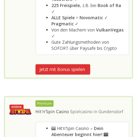
225 Freispiele
, z.B. bei
Book of Ra
✓
ALLE Spiele
>
Novomatic
✓
Pragmatic
✓
Von den Machern von
VulkanVegas
✓
Gute Zahlungsmethoden von
SOFORT über Paysafe bis Crypto
Jetzt mit Bonus spielen
Premium
online
Hit’n’Spin Casino
Spielcasino in
Gundersdorf
🎰 Hit’n’Spin Casino
– Dein
Abenteuer beginnt hier! 🎰