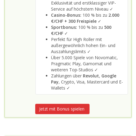
Exklusivität und erstklassiger VIP-
Service auf höchstem Niveau ✓
Casino-Bonus:
100 % bis zu
2.000
€/CHF + 300 Freispiele
✓
Sportbonus:
100 % bis zu
500
€/CHF
✓
Perfekt für High Roller mit
außergewöhnlich hohen Ein- und
Auszahlungslimits ✓
Über 5.000 Spiele von Novomatic,
Pragmatic Play, Gamomat und
weiteren Top-Studios ✓
Zahlungen über
Revolut
,
Google
Pay
, Crypto, Visa, Mastercard und E-
Wallets ✓
Jetzt mit Bonus spielen