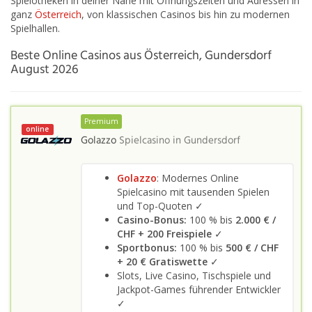
Spielotheken in deiner Nähe mit Öffnungszeiten und Adressen in
ganz
Österreich
, von klassischen Casinos bis hin zu modernen
Spielhallen.
Beste Online Casinos aus Österreich, Gundersdorf
August 2026
Premium
online
Golazzo
Spielcasino in
Gundersdorf
Golazzo
: Modernes Online
Spielcasino mit tausenden Spielen
und Top-Quoten ✓
Casino-Bonus:
100 % bis
2.000 € /
CHF + 200 Freispiele
✓
Sportbonus:
100 % bis
500 € / CHF
+ 20 € Gratiswette
✓
Slots, Live Casino, Tischspiele und
Jackpot-Games führender Entwickler
✓