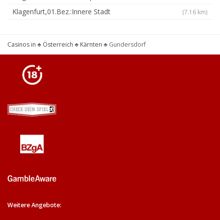
Klagenfurt,01.Bez.:Innere Stadt
(7.16 km)
Casinos in
♣
Österreich
♣
Kärnten
♣
Gundersdorf
Weitere Angebote: