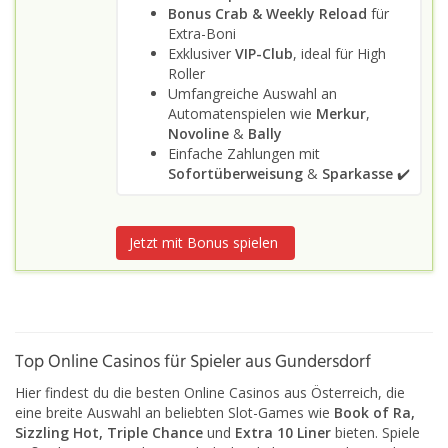
Bonus Crab & Weekly Reload
für
Extra-Boni
Exklusiver
VIP-Club
, ideal für High
Roller
Umfangreiche Auswahl an
Automatenspielen wie
Merkur
,
Novoline
&
Bally
Einfache Zahlungen mit
Sofortüberweisung
&
Sparkasse
✔️
Jetzt mit Bonus spielen
Top Online Casinos für Spieler aus Gundersdorf
Hier findest du die besten Online Casinos aus Österreich, die
eine breite Auswahl an beliebten Slot-Games wie
Book of Ra,
Sizzling Hot, Triple Chance
und
Extra 10 Liner
bieten. Spiele