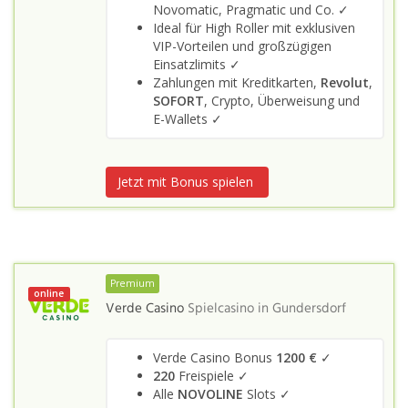
Novomatic, Pragmatic und Co. ✓
Ideal für High Roller mit exklusiven
VIP-Vorteilen und großzügigen
Einsatzlimits ✓
Zahlungen mit Kreditkarten,
Revolut
,
SOFORT
, Crypto, Überweisung und
E-Wallets ✓
Jetzt mit Bonus spielen
Premium
online
Verde Casino
Spielcasino in
Gundersdorf
Verde Casino Bonus
1200 €
✓
220
Freispiele ✓
Alle
NOVOLINE
Slots ✓