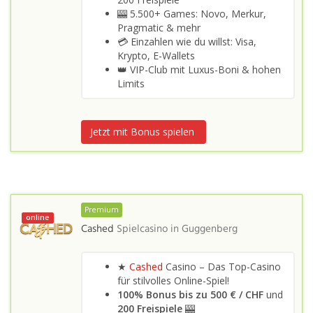
🎰 5.500+ Games: Novo, Merkur,
Pragmatic & mehr
💳 Einzahlen wie du willst: Visa,
Krypto, E-Wallets
👑 VIP-Club mit Luxus-Boni & hohen
Limits
Jetzt mit Bonus spielen
Premium
online
Cashed
Spielcasino in
Guggenberg
★
Cashed
Casino – Das Top-Casino
für stilvolles Online-Spiel!
100% Bonus bis zu 500 €
/ CHF
und
200 Freispiele
🎰