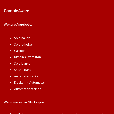
Weitere Angebote:
Spielhallen
Spielotheken
Casinos
Bitcoin Automaten
Spielbanken
Shisha Bars
Automatencafés
Kiosks mit Automaten
Automatencasinos
Warnhinweis zu Glücksspiel
: