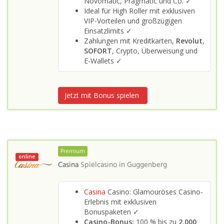
Novomatic, Pragmatic und Co. ✓
Ideal für High Roller mit exklusiven
VIP-Vorteilen und großzügigen
Einsatzlimits ✓
Zahlungen mit Kreditkarten,
Revolut
,
SOFORT
, Crypto, Überweisung und
E-Wallets ✓
Jetzt mit Bonus spielen
Premium
online
Casina
Spielcasino in
Guggenberg
Casina
Casino: Glamouröses Casino-
Erlebnis mit exklusiven
Bonuspaketen ✓
Casino-Bonus:
100 % bis zu
2.000