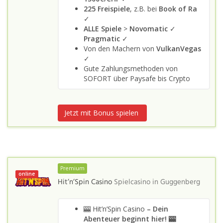
225 Freispiele
, z.B. bei
Book of Ra
✓
ALLE Spiele
>
Novomatic
✓
Pragmatic
✓
Von den Machern von
VulkanVegas
✓
Gute Zahlungsmethoden von
SOFORT über Paysafe bis Crypto
Jetzt mit Bonus spielen
Premium
online
Hit’n’Spin Casino
Spielcasino in
Guggenberg
🎰 Hit’n’Spin Casino
– Dein
Abenteuer beginnt hier! 🎰