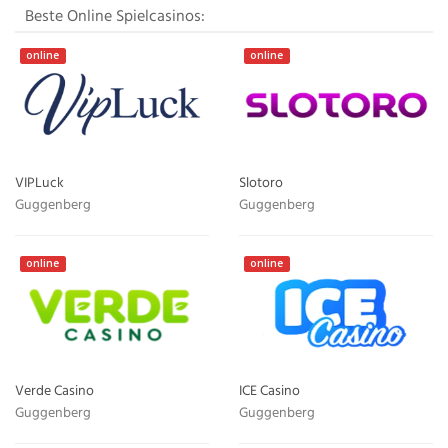
Beste Online Spielcasinos:
online
online
VIPLuck
Slotoro
Guggenberg
Guggenberg
online
online
Verde Casino
ICE Casino
Guggenberg
Guggenberg