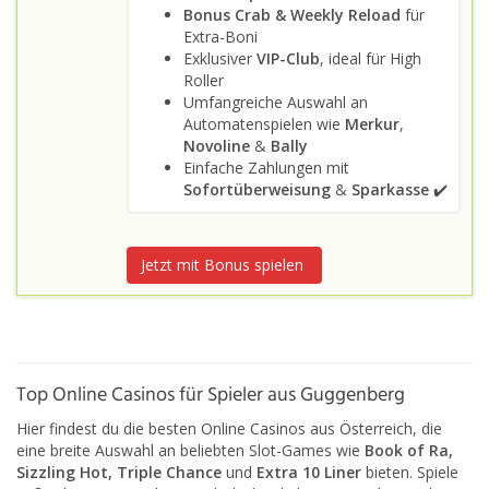
Bonus Crab & Weekly Reload
für
Extra-Boni
Exklusiver
VIP-Club
, ideal für High
Roller
Umfangreiche Auswahl an
Automatenspielen wie
Merkur
,
Novoline
&
Bally
Einfache Zahlungen mit
Sofortüberweisung
&
Sparkasse
✔️
Jetzt mit Bonus spielen
Top Online Casinos für Spieler aus Guggenberg
Hier findest du die besten Online Casinos aus Österreich, die
eine breite Auswahl an beliebten Slot-Games wie
Book of Ra,
Sizzling Hot, Triple Chance
und
Extra 10 Liner
bieten. Spiele