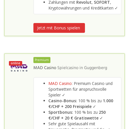
Zahlungen mit
Revolut
,
SOFORT
,
Kryptowährungen und Kreditkarten ✓
Jetzt mit Bonus spielen
Premium
online
MAD Casino
Spielcasino in
Guggenberg
MAD Casino
: Premium Casino und
Sportwetten für anspruchsvolle
Spieler ✓
Casino-Bonus:
100 % bis zu
1.000
€/CHF + 200 Freispiele
✓
Sportbonus:
100 % bis zu
250
€/CHF + 20 € Gratiswette
✓
Sehr gute Spielausahl mit