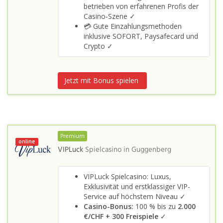
betrieben von erfahrenen Profis der
Casino‑Szene ✓
💳 Gute Einzahlungsmethoden
inklusive SOFORT, Paysafecard und
Crypto ✓
Jetzt mit Bonus spielen
Premium
online
VIPLuck
Spielcasino in
Guggenberg
VIPLuck Spielcasino: Luxus,
Exklusivität und erstklassiger VIP-
Service auf höchstem Niveau ✓
Casino-Bonus:
100 % bis zu
2.000
€/CHF + 300 Freispiele
✓