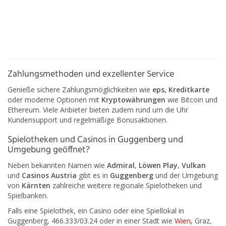
Zahlungsmethoden und exzellenter Service
Genieße sichere Zahlungsmöglichkeiten wie
eps, Kreditkarte
oder moderne Optionen mit
Kryptowährungen
wie Bitcoin und
Ethereum. Viele Anbieter bieten zudem rund um die Uhr
Kundensupport und regelmäßige Bonusaktionen.
Spielotheken und Casinos in Guggenberg und
Umgebung geöffnet?
Neben bekannten Namen wie
Admiral
,
Löwen Play
,
Vulkan
und
Casinos Austria
gibt es in
Guggenberg
und der Umgebung
von
Kärnten
zahlreiche weitere regionale Spielotheken und
Spielbanken.
Falls eine Spielothek, ein Casino oder eine Spiellokal in
Guggenberg, 466.333/03.24 oder in einer Stadt wie
Wien
, Graz,