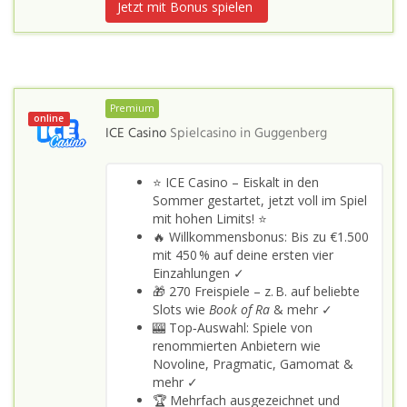
Jetzt mit Bonus spielen
Premium
online
ICE Casino
Spielcasino in
Guggenberg
⭐ ICE Casino – Eiskalt in den
Sommer gestartet, jetzt voll im Spiel
mit hohen Limits! ⭐
🔥 Willkommensbonus: Bis zu €1.500
mit 450 % auf deine ersten vier
Einzahlungen ✓
🎁 270 Freispiele – z. B. auf beliebte
Slots wie
Book of Ra
& mehr ✓
🎰 Top‑Auswahl: Spiele von
renommierten Anbietern wie
Novoline, Pragmatic, Gamomat &
mehr ✓
🏆 Mehrfach ausgezeichnet und