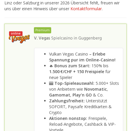
Linz oder Salzburg in unserer 2026 Übersicht fehlt, freuen wir
uns über einen Hinweis über unser
Kontaktformular
.
Premium
online
V. Vegas
Spielcasino in
Guggenberg
Vulkan Vegas Casino
– Erlebe
Spannung pur im Online-Casino!
🔥
Bonus zum Start:
150% bis
1.500 €/CHF + 150 Freispiele
für
neue Spieler
🎰
Top-Spieleauswahl:
5.000+ Slots
von Anbietern wie
Novomatic
,
Gamomat
,
Play’n GO
& Co.
Zahlungsfreiheit:
Unterstützt
SOFORT, Paysafe Kreditkarten &
Crypto
Aktionen nonstop:
Freispiele,
Reload-Angebote, Cashback & VIP-
Vorteile