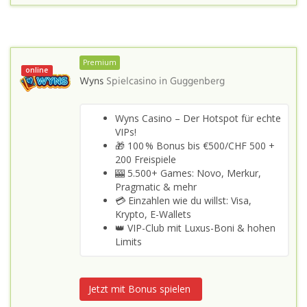
Premium
online
Wyns
Spielcasino in
Guggenberg
Wyns Casino – Der Hotspot für echte
VIPs!
🎁 100 % Bonus bis €500/CHF 500 +
200 Freispiele
🎰 5.500+ Games: Novo, Merkur,
Pragmatic & mehr
💳 Einzahlen wie du willst: Visa,
Krypto, E-Wallets
👑 VIP-Club mit Luxus-Boni & hohen
Limits
Jetzt mit Bonus spielen