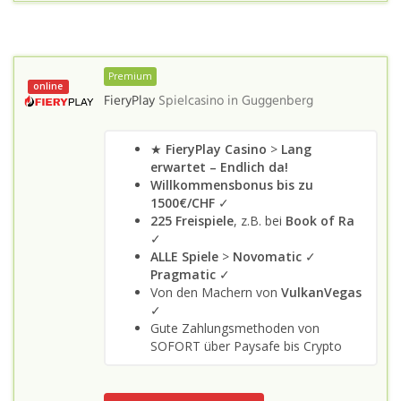
Premium
online
FieryPlay
Spielcasino in
Guggenberg
★
FieryPlay Casino
>
Lang
erwartet – Endlich da!
Willkommensbonus bis zu
1500€/CHF
✓
225 Freispiele
, z.B. bei
Book of Ra
✓
ALLE Spiele
>
Novomatic
✓
Pragmatic
✓
Von den Machern von
VulkanVegas
✓
Gute Zahlungsmethoden von
SOFORT über Paysafe bis Crypto