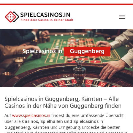
Skip
to
main
Toggl
content
navig
Spielcasinos in
Guggenberg
Spielcasinos in Guggenberg, Kärnten – Alle
Casinos in der Nähe von Guggenberg finden
Auf
www.spielcasinos.in
findest du eine umfassende Übersicht
über alle
Casinos, Spielhallen und Spielcasinos
in
Guggenberg, Kärnten
und Umgebung. Entdecke die besten