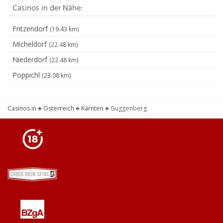
Casinos in der Nähe:
Fritzendorf
(19.43 km)
Micheldorf
(22.48 km)
Niederdorf
(22.48 km)
Poppichl
(23.08 km)
Casinos in
♣
Österreich
♣
Kärnten
♣
Guggenberg