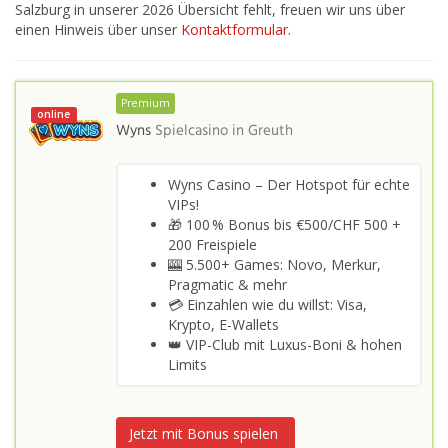
Salzburg in unserer 2026 Übersicht fehlt, freuen wir uns über
einen Hinweis über unser
Kontaktformular
.
Premium
online
Wyns
Spielcasino in
Greuth
Wyns Casino – Der Hotspot für echte
VIPs!
🎁 100 % Bonus bis €500/CHF 500 +
200 Freispiele
🎰 5.500+ Games: Novo, Merkur,
Pragmatic & mehr
💳 Einzahlen wie du willst: Visa,
Krypto, E-Wallets
👑 VIP-Club mit Luxus-Boni & hohen
Limits
Jetzt mit Bonus spielen