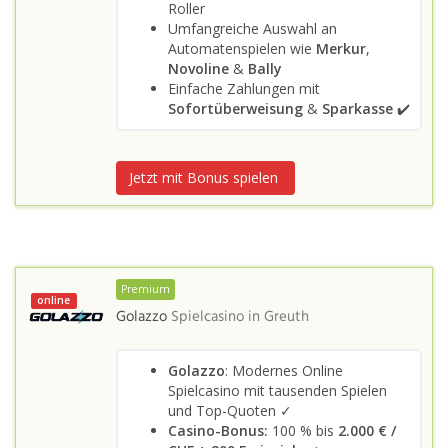
Roller
Umfangreiche Auswahl an
Automatenspielen wie
Merkur
,
Novoline
&
Bally
Einfache Zahlungen mit
Sofortüberweisung
&
Sparkasse
✔️
Jetzt mit Bonus spielen
Premium
online
Golazzo
Spielcasino in
Greuth
Golazzo
: Modernes Online
Spielcasino mit tausenden Spielen
und Top-Quoten ✓
Casino-Bonus:
100 % bis
2.000 € /