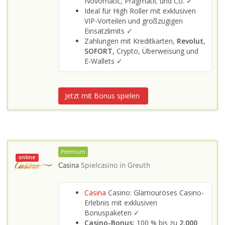
Novomatic, Pragmatic und Co. ✓
Ideal für High Roller mit exklusiven
VIP-Vorteilen und großzügigen
Einsatzlimits ✓
Zahlungen mit Kreditkarten,
Revolut
,
SOFORT
, Crypto, Überweisung und
E-Wallets ✓
Jetzt mit Bonus spielen
Premium
online
Casina
Spielcasino in
Greuth
Casina
Casino: Glamouröses Casino-
Erlebnis mit exklusiven
Bonuspaketen ✓
Casino-Bonus:
100 % bis zu
2.000