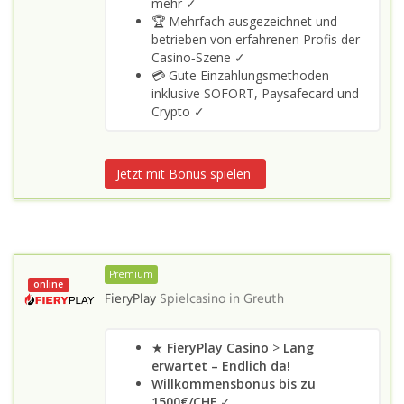
mehr ✓
🏆 Mehrfach ausgezeichnet und
betrieben von erfahrenen Profis der
Casino‑Szene ✓
💳 Gute Einzahlungsmethoden
inklusive SOFORT, Paysafecard und
Crypto ✓
Jetzt mit Bonus spielen
Premium
online
FieryPlay
Spielcasino in
Greuth
★
FieryPlay Casino
>
Lang
erwartet – Endlich da!
Willkommensbonus bis zu
1500€/CHF
✓