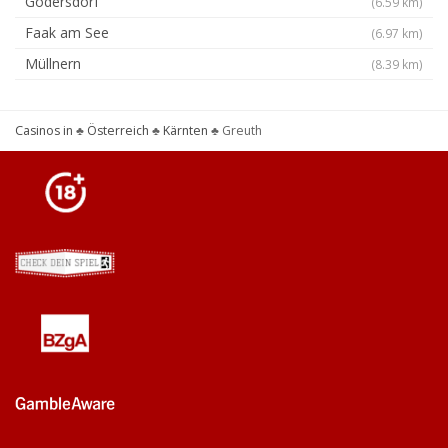
Gödersdorf
(6.59 km)
Faak am See
(6.97 km)
Müllnern
(8.39 km)
Casinos in
♣
Österreich
♣
Kärnten
♣
Greuth