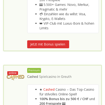
🎰 5.500+ Games: Novo, Merkur,
Pragmatic & mehr
💳 Einzahlen wie du willst: Visa,
Krypto, E-Wallets
👑 VIP-Club mit Luxus-Boni & hohen
Limits
Jetzt mit Bonus spielen
Premium
online
Cashed
Spielcasino in
Greuth
★
Cashed
Casino – Das Top-Casino
für stilvolles Online-Spiel!
100% Bonus bis zu 500 €
/ CHF
und
200 Freispiele
🎰