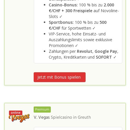
Casino-Bonus:
100 % bis zu
2.000
€/CHF + 300 Freispiele
auf Novoline-
Slots ✓
Sportbonus:
100 % bis zu
500
€/CHF
für Sportwetten ✓
VIP-Service, hohe Einsatz- und
Auszahlungslimits sowie exklusive
Promotionen ✓
Zahlungen per
Revolut
,
Google Pay
,
Crypto, Kreditkarten und
SOFORT
✓
Jetzt mit Bonus spielen
Premium
online
V. Vegas
Spielcasino in
Greuth