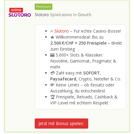
Premium
online
Slotoro
Spielcasino in
Greuth
⭐
Slotoro
– Für echte Casino-Bosse!
🔥 Willkommensdeal: Bis zu
2.500 €/CHF + 250 Freispiele –
direkt
zum Einstieg
🎰 5.000+ Slots & Klassiker:
Novoline, Gamomat, Pragmatic &
mehr
💳 Zahl easy mit
SOFORT
,
Paysafecard
, Crypto, Neteller & Co.
💸 Keine Limits – ob Einsatz oder
Auszahlung, du entscheidest
🏆 Freispiele, Reloads, Cashback &
VIP-Level mit echtem Respekt
Jetzt mit Bonus spielen