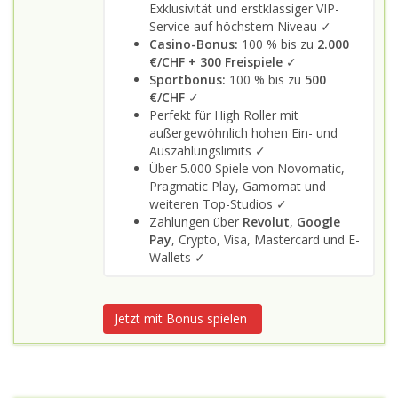
Exklusivität und erstklassiger VIP-
Service auf höchstem Niveau ✓
Casino-Bonus:
100 % bis zu
2.000
€/CHF + 300 Freispiele
✓
Sportbonus:
100 % bis zu
500
€/CHF
✓
Perfekt für High Roller mit
außergewöhnlich hohen Ein- und
Auszahlungslimits ✓
Über 5.000 Spiele von Novomatic,
Pragmatic Play, Gamomat und
weiteren Top-Studios ✓
Zahlungen über
Revolut
,
Google
Pay
, Crypto, Visa, Mastercard und E-
Wallets ✓
Jetzt mit Bonus spielen