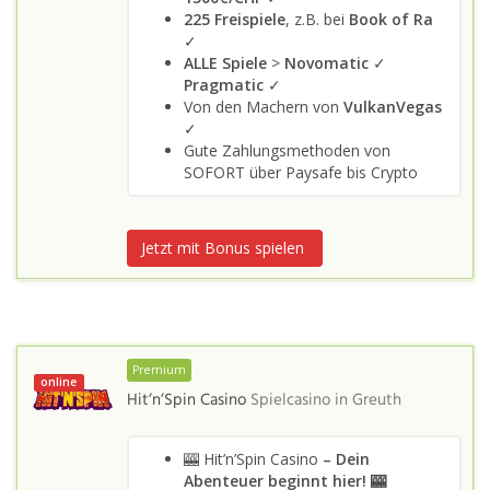
225 Freispiele
, z.B. bei
Book of Ra
✓
ALLE Spiele
>
Novomatic
✓
Pragmatic
✓
Von den Machern von
VulkanVegas
✓
Gute Zahlungsmethoden von
SOFORT über Paysafe bis Crypto
Jetzt mit Bonus spielen
Premium
online
Hit’n’Spin Casino
Spielcasino in
Greuth
🎰 Hit’n’Spin Casino
– Dein
Abenteuer beginnt hier! 🎰