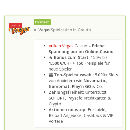
Premium
online
V. Vegas
Spielcasino in
Greuth
Vulkan Vegas
Casino
– Erlebe
Spannung pur im Online-Casino!
🔥
Bonus zum Start:
150% bis
1.500 €/CHF + 150 Freispiele
für
neue Spieler
🎰
Top-Spieleauswahl:
5.000+ Slots
von Anbietern wie
Novomatic
,
Gamomat
,
Play’n GO
& Co.
Zahlungsfreiheit:
Unterstützt
SOFORT, Paysafe Kreditkarten &
Crypto
Aktionen nonstop:
Freispiele,
Reload-Angebote, Cashback & VIP-
Vorteile