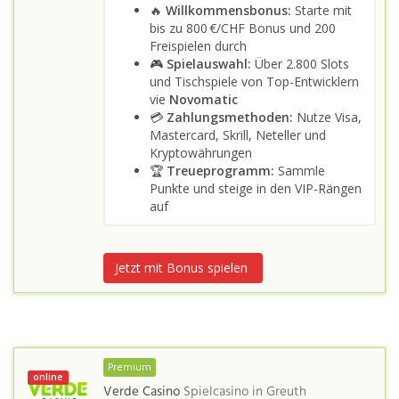
🔥
Willkommensbonus:
Starte mit
bis zu 800 €/CHF Bonus und 200
Freispielen durch
🎮
Spielauswahl:
Über 2.800 Slots
und Tischspiele von Top-Entwicklern
vie
Novomatic
💳
Zahlungsmethoden:
Nutze Visa,
Mastercard, Skrill, Neteller und
Kryptowährungen
🏆
Treueprogramm:
Sammle
Punkte und steige in den VIP-Rängen
auf
Jetzt mit Bonus spielen
Premium
online
Verde Casino
Spielcasino in
Greuth