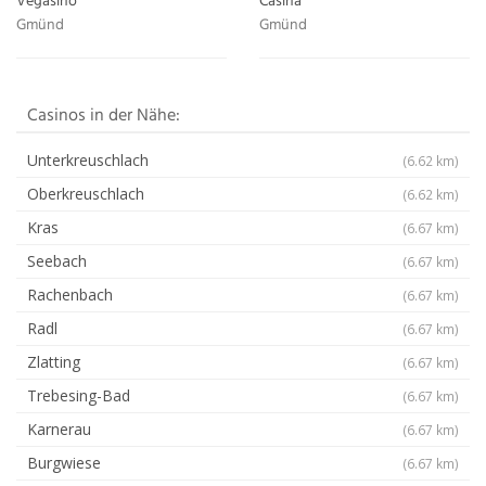
Vegasino
Casina
Gmünd
Gmünd
Casinos in der Nähe:
Unterkreuschlach
(6.62 km)
Oberkreuschlach
(6.62 km)
Kras
(6.67 km)
Seebach
(6.67 km)
Rachenbach
(6.67 km)
Radl
(6.67 km)
Zlatting
(6.67 km)
Trebesing-Bad
(6.67 km)
Karnerau
(6.67 km)
Burgwiese
(6.67 km)