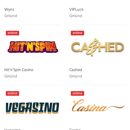
Wyns
VIPLuck
Gmünd
Gmünd
online
online
Hit’n’Spin Casino
Cashed
Gmünd
Gmünd
online
online