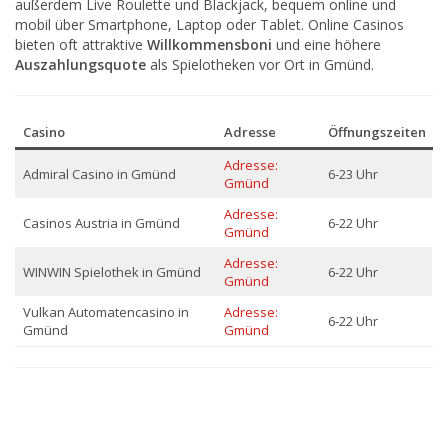
außerdem Live Roulette und Blackjack, bequem online und
mobil über Smartphone, Laptop oder Tablet. Online Casinos
bieten oft attraktive
Willkommensboni
und eine höhere
Auszahlungsquote
als Spielotheken vor Ort in Gmünd.
Casino
Adresse
Öffnungszeiten
Adresse:
Admiral Casino in Gmünd
6-23 Uhr
Gmünd
Adresse:
Casinos Austria in Gmünd
6-22 Uhr
Gmünd
Adresse:
WINWIN Spielothek in Gmünd
6-22 Uhr
Gmünd
Vulkan Automatencasino in
Adresse:
6-22 Uhr
Gmünd
Gmünd