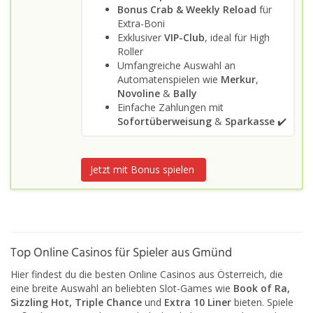
Bonus Crab & Weekly Reload
für
Extra-Boni
Exklusiver
VIP-Club
, ideal für High
Roller
Umfangreiche Auswahl an
Automatenspielen wie
Merkur
,
Novoline
&
Bally
Einfache Zahlungen mit
Sofortüberweisung
&
Sparkasse
✔️
Jetzt mit Bonus spielen
Top Online Casinos für Spieler aus Gmünd
Hier findest du die besten Online Casinos aus Österreich, die
eine breite Auswahl an beliebten Slot-Games wie
Book of Ra,
Sizzling Hot, Triple Chance
und
Extra 10 Liner
bieten. Spiele