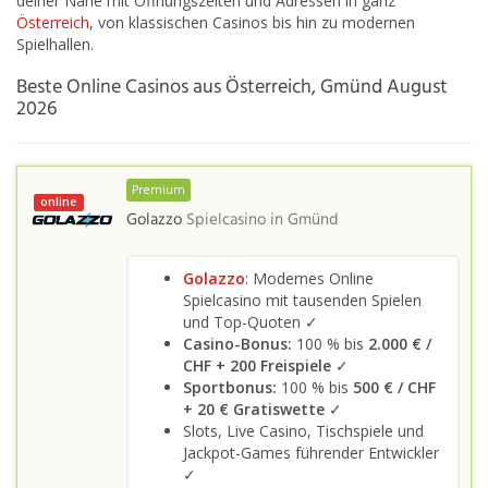
deiner Nähe mit Öffnungszeiten und Adressen in ganz
Österreich
, von klassischen Casinos bis hin zu modernen
Spielhallen.
Beste Online Casinos aus Österreich, Gmünd August
2026
Premium
online
Golazzo
Spielcasino in
Gmünd
Golazzo
: Modernes Online
Spielcasino mit tausenden Spielen
und Top-Quoten ✓
Casino-Bonus:
100 % bis
2.000 € /
CHF + 200 Freispiele
✓
Sportbonus:
100 % bis
500 € / CHF
+ 20 € Gratiswette
✓
Slots, Live Casino, Tischspiele und
Jackpot-Games führender Entwickler
✓