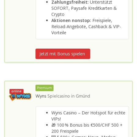
Zahlungsfreiheit:
Unterstützt
SOFORT, Paysafe Kreditkarten &
Crypto
Aktionen nonstop:
Freispiele,
Reload-Angebote, Cashback & VIP-
Vorteile
Jetzt mit Bonus spielen
Premium
online
Wyns
Spielcasino in
Gmünd
Wyns Casino – Der Hotspot für echte
VIPs!
🎁 100 % Bonus bis €500/CHF 500 +
200 Freispiele