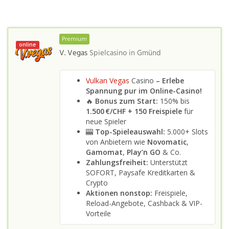
Premium
online
V. Vegas
Spielcasino in
Gmünd
Vulkan Vegas
Casino
– Erlebe
Spannung pur im Online-Casino!
🔥
Bonus zum Start:
150% bis
1.500 €/CHF + 150 Freispiele
für
neue Spieler
🎰
Top-Spieleauswahl:
5.000+ Slots
von Anbietern wie
Novomatic
,
Gamomat
,
Play’n GO
& Co.
Zahlungsfreiheit:
Unterstützt
SOFORT, Paysafe Kreditkarten &
Crypto
Aktionen nonstop:
Freispiele,
Reload-Angebote, Cashback & VIP-
Vorteile