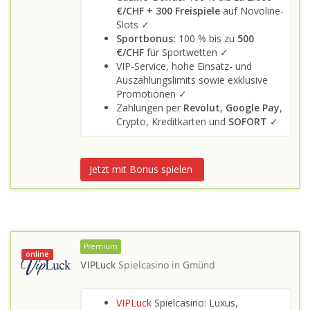
€/CHF + 300 Freispiele
auf Novoline-
Slots ✓
Sportbonus:
100 % bis zu
500
€/CHF
für Sportwetten ✓
VIP-Service, hohe Einsatz- und
Auszahlungslimits sowie exklusive
Promotionen ✓
Zahlungen per
Revolut
,
Google Pay
,
Crypto, Kreditkarten und
SOFORT
✓
Jetzt mit Bonus spielen
Premium
online
VIPLuck
Spielcasino in
Gmünd
VIPLuck
Spielcasino: Luxus,