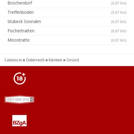
Brochendorf
(6.67 km)
Treffenboden
(6.67 km)
Stubeck Sonnalm
(6.67 km)
Fischertratten
(6.67 km)
Moostratte
(6.67 km)
Casinos in
♣
Österreich
♣
Kärnten
♣
Gmünd