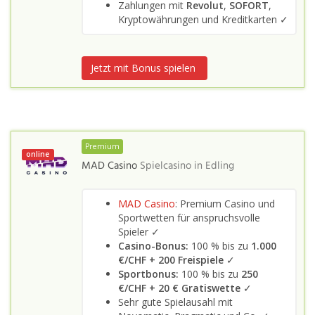
Zahlungen mit
Revolut
,
SOFORT
,
Kryptowährungen und Kreditkarten ✓
Jetzt mit Bonus spielen
Premium
online
MAD Casino
Spielcasino in
Edling
MAD Casino
: Premium Casino und
Sportwetten für anspruchsvolle
Spieler ✓
Casino-Bonus:
100 % bis zu
1.000
€/CHF + 200 Freispiele
✓
Sportbonus:
100 % bis zu
250
€/CHF + 20 € Gratiswette
✓
Sehr gute Spielausahl mit