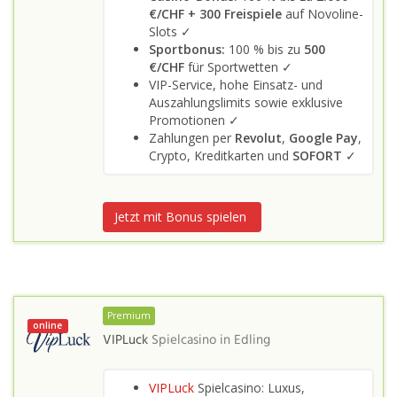
€/CHF + 300 Freispiele
auf Novoline-
Slots ✓
Sportbonus:
100 % bis zu
500
€/CHF
für Sportwetten ✓
VIP-Service, hohe Einsatz- und
Auszahlungslimits sowie exklusive
Promotionen ✓
Zahlungen per
Revolut
,
Google Pay
,
Crypto, Kreditkarten und
SOFORT
✓
Jetzt mit Bonus spielen
Premium
online
VIPLuck
Spielcasino in
Edling
VIPLuck
Spielcasino: Luxus,