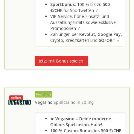
Sportbonus:
100 % bis zu
500
€/CHF
für Sportwetten ✓
VIP-Service, hohe Einsatz- und
Auszahlungslimits sowie exklusive
Promotionen ✓
Zahlungen per
Revolut
,
Google Pay
,
Crypto, Kreditkarten und
SOFORT
✓
Jetzt mit Bonus spielen
Premium
online
Vegasino
Spielcasino in
Edling
★
Vegasino – Deine moderne
Online-Spielcasino-Halle!
100 % Casino-Bonus bis 500 €/CHF