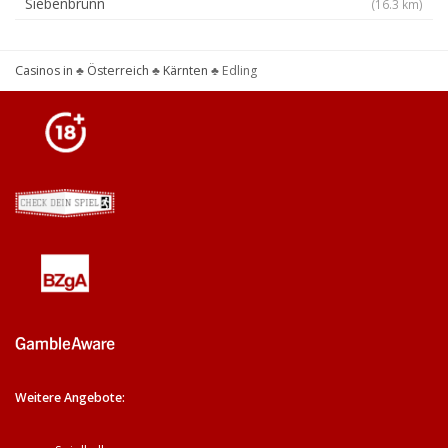
Siebenbrünn
(16.3 km)
Casinos in
♣
Österreich
♣
Kärnten
♣
Edling
Weitere Angebote: