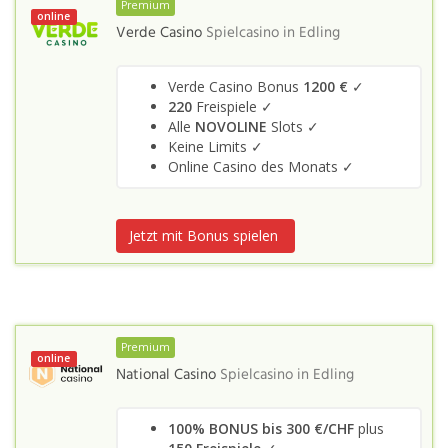
Premium
online
Verde Casino
Spielcasino in
Edling
Verde Casino Bonus
1200 €
✓
220
Freispiele ✓
Alle
NOVOLINE
Slots ✓
Keine Limits ✓
Online Casino des Monats ✓
Jetzt mit Bonus spielen
Premium
online
National Casino
Spielcasino in
Edling
100% BONUS bis 300 €/CHF
plus