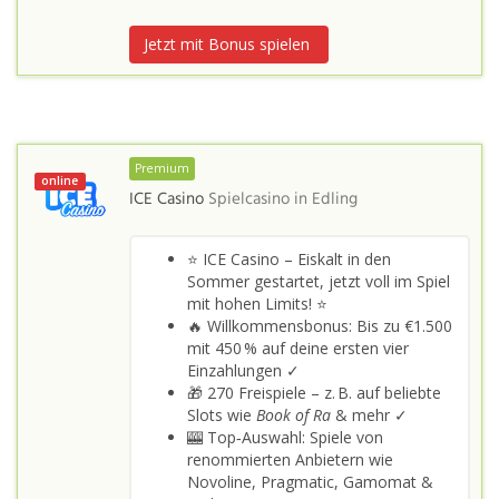
Jetzt mit Bonus spielen
Premium
online
ICE Casino
Spielcasino in
Edling
⭐ ICE Casino – Eiskalt in den
Sommer gestartet, jetzt voll im Spiel
mit hohen Limits! ⭐
🔥 Willkommensbonus: Bis zu €1.500
mit 450 % auf deine ersten vier
Einzahlungen ✓
🎁 270 Freispiele – z. B. auf beliebte
Slots wie
Book of Ra
& mehr ✓
🎰 Top‑Auswahl: Spiele von
renommierten Anbietern wie
Novoline, Pragmatic, Gamomat &