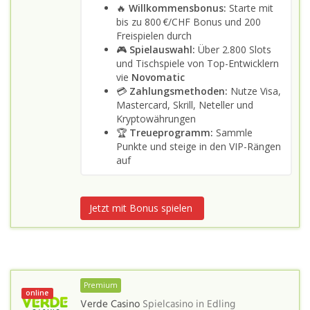
🔥
Willkommensbonus:
Starte mit
bis zu 800 €/CHF Bonus und 200
Freispielen durch
🎮
Spielauswahl:
Über 2.800 Slots
und Tischspiele von Top-Entwicklern
vie
Novomatic
💳
Zahlungsmethoden:
Nutze Visa,
Mastercard, Skrill, Neteller und
Kryptowährungen
🏆
Treueprogramm:
Sammle
Punkte und steige in den VIP-Rängen
auf
Jetzt mit Bonus spielen
Premium
online
Verde Casino
Spielcasino in
Edling