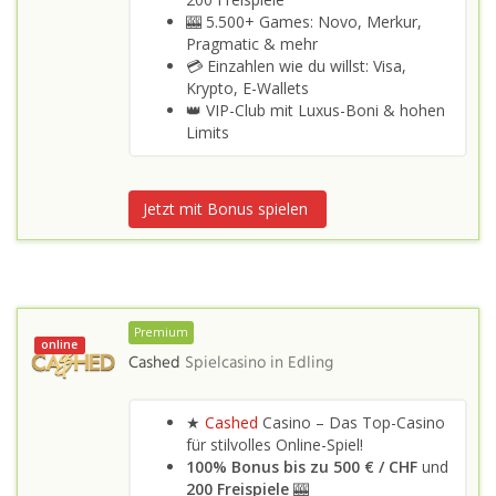
🎰 5.500+ Games: Novo, Merkur,
Pragmatic & mehr
💳 Einzahlen wie du willst: Visa,
Krypto, E-Wallets
👑 VIP-Club mit Luxus-Boni & hohen
Limits
Jetzt mit Bonus spielen
Premium
online
Cashed
Spielcasino in
Edling
★
Cashed
Casino – Das Top-Casino
für stilvolles Online-Spiel!
100% Bonus bis zu 500 €
/ CHF
und
200 Freispiele
🎰