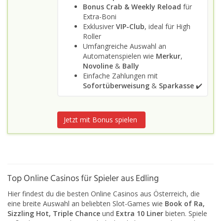
Bonus Crab & Weekly Reload
für
Extra-Boni
Exklusiver
VIP-Club
, ideal für High
Roller
Umfangreiche Auswahl an
Automatenspielen wie
Merkur
,
Novoline
&
Bally
Einfache Zahlungen mit
Sofortüberweisung
&
Sparkasse
✔️
Jetzt mit Bonus spielen
Top Online Casinos für Spieler aus Edling
Hier findest du die besten Online Casinos aus Österreich, die
eine breite Auswahl an beliebten Slot-Games wie
Book of Ra,
Sizzling Hot, Triple Chance
und
Extra 10 Liner
bieten. Spiele