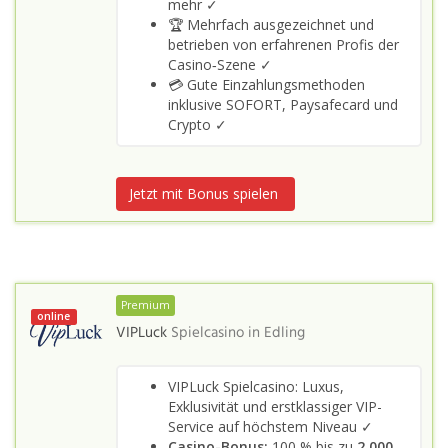
mehr ✓
🏆 Mehrfach ausgezeichnet und
betrieben von erfahrenen Profis der
Casino‑Szene ✓
💳 Gute Einzahlungsmethoden
inklusive SOFORT, Paysafecard und
Crypto ✓
Jetzt mit Bonus spielen
Premium
online
VIPLuck
Spielcasino in
Edling
VIPLuck Spielcasino: Luxus,
Exklusivität und erstklassiger VIP-
Service auf höchstem Niveau ✓
Casino-Bonus:
100 % bis zu
2.000