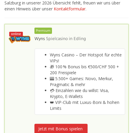
Salzburg in unserer 2026 Übersicht fehlt, freuen wir uns über
einen Hinweis über unser
Kontaktformular
.
Premium
online
Wyns
Spielcasino in
Edling
Wyns Casino – Der Hotspot für echte
VIPs!
🎁 100 % Bonus bis €500/CHF 500 +
200 Freispiele
🎰 5.500+ Games: Novo, Merkur,
Pragmatic & mehr
💳 Einzahlen wie du willst: Visa,
Krypto, E-Wallets
👑 VIP-Club mit Luxus-Boni & hohen
Limits
Jetzt mit Bonus spielen