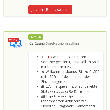
Jetzt mit Bonus spielen
Premium
online
ICE Casino
Spielcasino in
Edling
⭐
ICE
Casino – Eiskalt in den
Sommer gestartet, jetzt voll im Spiel
mit hohen Limits! ⭐
🔥 Willkommensbonus: Bis zu €1.500
mit 450 % auf deine ersten vier
Einzahlungen ✓
🎁 270 Freispiele – z. B. auf beliebte
Slots wie
Book of Ra
& mehr ✓
🎰 Top‑Auswahl: Spiele von
renommierten Anbietern wie
Novoline, Pragmatic, Gamomat &