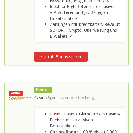
Novomatic, Pragmatic und Co. ✓
Ideal für High Roller mit exklusiven
VIP-Vorteilen und großzügigen
Einsatzlimits ✓
Zahlungen mit Kreditkarten,
Revolut
,
SOFORT
, Crypto, Überweisung und
E-Wallets ✓
Jetzt mit Bonus spielen
Premium
online
Casina
Spielcasino in
Ebenberg
Casina
Casino: Glamouröses Casino-
Erlebnis mit exklusiven
Bonuspaketen ✓
Casino-Bonus:
100 % bis zu
2.000