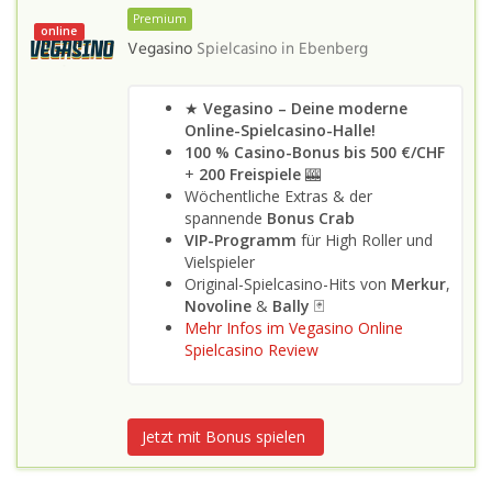
Premium
online
Vegasino
Spielcasino in
Ebenberg
★
Vegasino – Deine moderne
Online-Spielcasino-Halle!
100 % Casino-Bonus bis 500 €/CHF
+
200 Freispiele
🎰
Wöchentliche Extras & der
spannende
Bonus Crab
VIP-Programm
für High Roller und
Vielspieler
Original-Spielcasino-Hits von
Merkur
,
Novoline
&
Bally
🃏
Mehr Infos im Vegasino Online
Spielcasino Review
Jetzt mit Bonus spielen