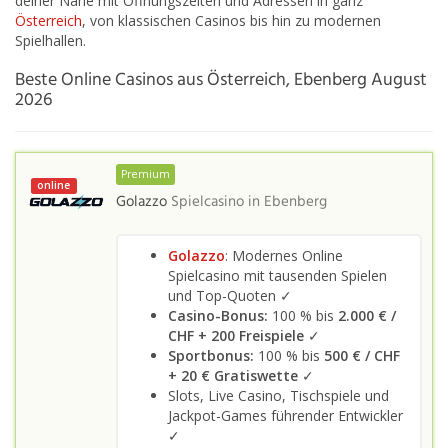
deiner Nähe mit Öffnungszeiten und Adressen in ganz
Österreich
, von klassischen Casinos bis hin zu modernen
Spielhallen.
Beste Online Casinos aus Österreich, Ebenberg August
2026
Premium
online
Golazzo
Spielcasino in
Ebenberg
Golazzo
: Modernes Online
Spielcasino mit tausenden Spielen
und Top-Quoten ✓
Casino-Bonus:
100 % bis
2.000 € /
CHF + 200 Freispiele
✓
Sportbonus:
100 % bis
500 € / CHF
+ 20 € Gratiswette
✓
Slots, Live Casino, Tischspiele und
Jackpot-Games führender Entwickler
✓