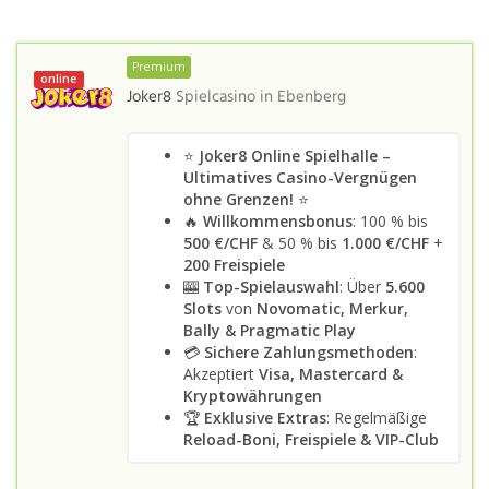
Premium
online
Joker8
Spielcasino in
Ebenberg
⭐
Joker8 Online Spielhalle –
Ultimatives Casino-Vergnügen
ohne Grenzen!
⭐
🔥
Willkommensbonus
: 100 % bis
500 €/CHF
& 50 % bis
1.000 €/CHF
+
200 Freispiele
🎰
Top-Spielauswahl
: Über
5.600
Slots
von
Novomatic, Merkur,
Bally & Pragmatic Play
💳
Sichere Zahlungsmethoden
:
Akzeptiert
Visa, Mastercard &
Kryptowährungen
🏆
Exklusive Extras
: Regelmäßige
Reload-Boni, Freispiele & VIP-Club