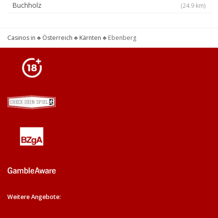
Buchholz
(24.9 km)
Casinos in
♣
Österreich
♣
Kärnten
♣
Ebenberg
Weitere Angebote: