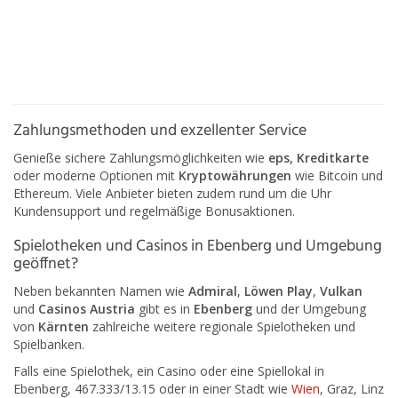
Zahlungsmethoden und exzellenter Service
Genieße sichere Zahlungsmöglichkeiten wie
eps, Kreditkarte
oder moderne Optionen mit
Kryptowährungen
wie Bitcoin und
Ethereum. Viele Anbieter bieten zudem rund um die Uhr
Kundensupport und regelmäßige Bonusaktionen.
Spielotheken und Casinos in Ebenberg und Umgebung
geöffnet?
Neben bekannten Namen wie
Admiral
,
Löwen Play
,
Vulkan
und
Casinos Austria
gibt es in
Ebenberg
und der Umgebung
von
Kärnten
zahlreiche weitere regionale Spielotheken und
Spielbanken.
Falls eine Spielothek, ein Casino oder eine Spiellokal in
Ebenberg, 467.333/13.15 oder in einer Stadt wie
Wien
, Graz, Linz