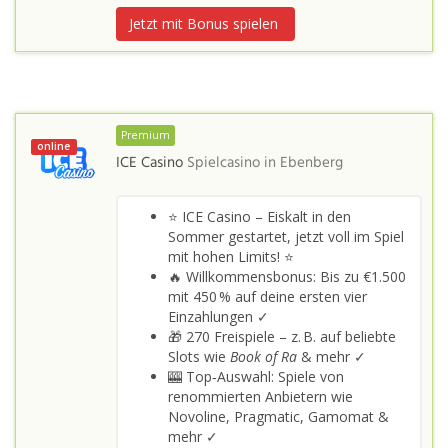
Jetzt mit Bonus spielen
Premium
online
ICE Casino
Spielcasino in
Ebenberg
⭐ ICE Casino – Eiskalt in den
Sommer gestartet, jetzt voll im Spiel
mit hohen Limits! ⭐
🔥 Willkommensbonus: Bis zu €1.500
mit 450 % auf deine ersten vier
Einzahlungen ✓
🎁 270 Freispiele – z. B. auf beliebte
Slots wie
Book of Ra
& mehr ✓
🎰 Top‑Auswahl: Spiele von
renommierten Anbietern wie
Novoline, Pragmatic, Gamomat &
mehr ✓