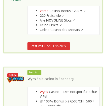
Verde
Casino Bonus
1200 €
✓
220
Freispiele ✓
Alle
NOVOLINE
Slots ✓
Keine Limits ✓
Online Casino des Monats ✓
Jetzt mit Bonus spielen
Premium
online
Wyns
Spielcasino in
Ebenberg
Wyns
Casino – Der Hotspot für echte
VIPs!
🎁 100 % Bonus bis €500/CHF 500 +
200 Freispiele