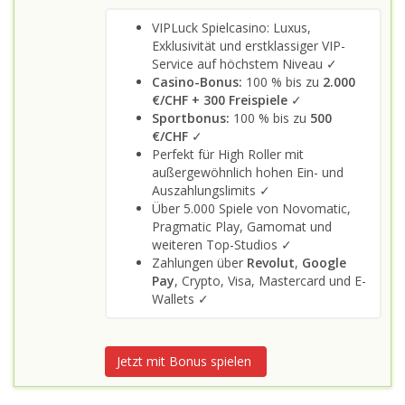
VIPLuck Spielcasino: Luxus,
Exklusivität und erstklassiger VIP-
Service auf höchstem Niveau ✓
Casino-Bonus:
100 % bis zu
2.000
€/CHF + 300 Freispiele
✓
Sportbonus:
100 % bis zu
500
€/CHF
✓
Perfekt für High Roller mit
außergewöhnlich hohen Ein- und
Auszahlungslimits ✓
Über 5.000 Spiele von Novomatic,
Pragmatic Play, Gamomat und
weiteren Top-Studios ✓
Zahlungen über
Revolut
,
Google
Pay
, Crypto, Visa, Mastercard und E-
Wallets ✓
Jetzt mit Bonus spielen