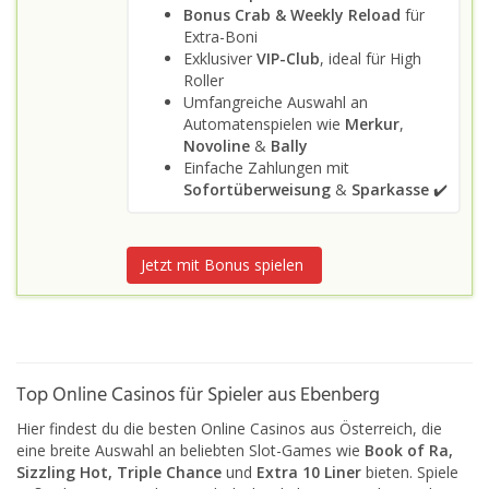
Bonus Crab & Weekly Reload
für
Extra-Boni
Exklusiver
VIP-Club
, ideal für High
Roller
Umfangreiche Auswahl an
Automatenspielen wie
Merkur
,
Novoline
&
Bally
Einfache Zahlungen mit
Sofortüberweisung
&
Sparkasse
✔️
Jetzt mit Bonus spielen
Top Online Casinos für Spieler aus Ebenberg
Hier findest du die besten Online Casinos aus Österreich, die
eine breite Auswahl an beliebten Slot-Games wie
Book of Ra,
Sizzling Hot, Triple Chance
und
Extra 10 Liner
bieten. Spiele