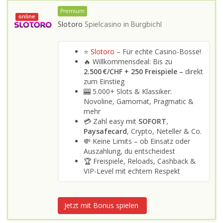
Premium
online
Slotoro
Spielcasino in
Burgbichl
⭐
Slotoro
– Für echte Casino-Bosse!
🔥 Willkommensdeal: Bis zu
2.500 €/CHF + 250 Freispiele –
direkt
zum Einstieg
🎰 5.000+ Slots & Klassiker:
Novoline, Gamomat, Pragmatic &
mehr
💳 Zahl easy mit
SOFORT
,
Paysafecard
, Crypto, Neteller & Co.
💸 Keine Limits – ob Einsatz oder
Auszahlung, du entscheidest
🏆 Freispiele, Reloads, Cashback &
VIP-Level mit echtem Respekt
Jetzt mit Bonus spielen