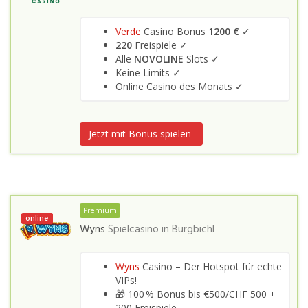
Verde
Casino Bonus
1200 €
✓
220
Freispiele ✓
Alle
NOVOLINE
Slots ✓
Keine Limits ✓
Online Casino des Monats ✓
Jetzt mit Bonus spielen
Premium
online
Wyns
Spielcasino in
Burgbichl
Wyns
Casino – Der Hotspot für echte
VIPs!
🎁 100 % Bonus bis €500/CHF 500 +
200 Freispiele