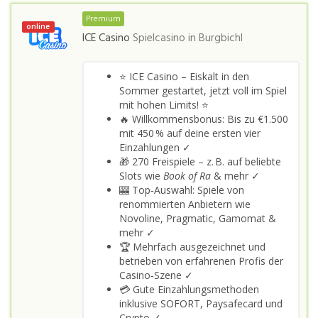
Premium
online
ICE Casino
Spielcasino in
Burgbichl
⭐ ICE Casino – Eiskalt in den
Sommer gestartet, jetzt voll im Spiel
mit hohen Limits! ⭐
🔥 Willkommensbonus: Bis zu €1.500
mit 450 % auf deine ersten vier
Einzahlungen ✓
🎁 270 Freispiele – z. B. auf beliebte
Slots wie
Book of Ra
& mehr ✓
🎰 Top‑Auswahl: Spiele von
renommierten Anbietern wie
Novoline, Pragmatic, Gamomat &
mehr ✓
🏆 Mehrfach ausgezeichnet und
betrieben von erfahrenen Profis der
Casino‑Szene ✓
💳 Gute Einzahlungsmethoden
inklusive SOFORT, Paysafecard und
Crypto ✓