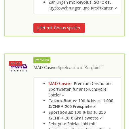
Zahlungen mit
Revolut
,
SOFORT
,
Kryptowährungen und Kreditkarten ✓
Jetzt mit Bonus spielen
Premium
online
MAD Casino
Spielcasino in
Burgbichl
MAD Casino
: Premium Casino und
Sportwetten für anspruchsvolle
Spieler ✓
Casino-Bonus:
100 % bis zu
1.000
€/CHF + 200 Freispiele
✓
Sportbonus:
100 % bis zu
250
€/CHF + 20 € Gratiswette
✓
Sehr gute Spielausahl mit