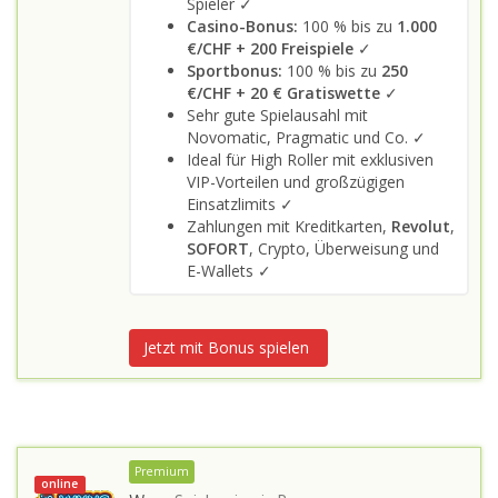
Spieler ✓
Casino-Bonus:
100 % bis zu
1.000
€/CHF + 200 Freispiele
✓
Sportbonus:
100 % bis zu
250
€/CHF + 20 € Gratiswette
✓
Sehr gute Spielausahl mit
Novomatic, Pragmatic und Co. ✓
Ideal für High Roller mit exklusiven
VIP-Vorteilen und großzügigen
Einsatzlimits ✓
Zahlungen mit Kreditkarten,
Revolut
,
SOFORT
, Crypto, Überweisung und
E-Wallets ✓
Jetzt mit Bonus spielen
Premium
online