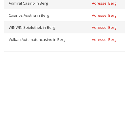
Admiral Casino in Berg
Adresse: Berg
Casinos Austria in Berg
Adresse: Berg
WINWIN Spielothek in Berg
Adresse: Berg
Vulkan Automatencasino in Berg
Adresse: Berg