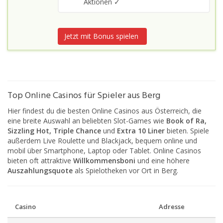
Aktionen ✓
Jetzt mit Bonus spielen
Top Online Casinos für Spieler aus Berg
Hier findest du die besten Online Casinos aus Österreich, die
eine breite Auswahl an beliebten Slot-Games wie
Book of Ra,
Sizzling Hot, Triple Chance
und
Extra 10 Liner
bieten. Spiele
außerdem Live Roulette und Blackjack, bequem online und
mobil über Smartphone, Laptop oder Tablet. Online Casinos
bieten oft attraktive
Willkommensboni
und eine höhere
Auszahlungsquote
als Spielotheken vor Ort in Berg.
Casino
Adresse