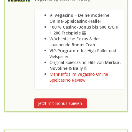
★
Vegasino – Deine moderne
Online-Spielcasino-Halle!
100 % Casino-Bonus bis 500 €/CHF
+
200 Freispiele
🎰
Wöchentliche Extras & der
spannende
Bonus Crab
VIP-Programm
für High Roller und
Vielspieler
Original-Spielcasino-Hits von
Merkur
,
Novoline
&
Bally
🃏
Mehr Infos im Vegasino Online
Spielcasino Review
Jetzt mit Bonus spielen