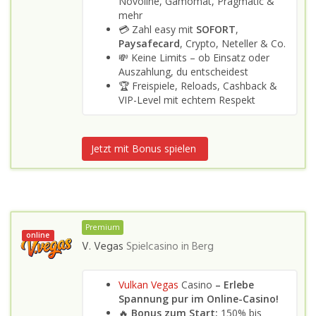
Novoline, Gamomat, Pragmatic &
mehr
💳 Zahl easy mit
SOFORT
,
Paysafecard
, Crypto, Neteller & Co.
💸 Keine Limits – ob Einsatz oder
Auszahlung, du entscheidest
🏆 Freispiele, Reloads, Cashback &
VIP-Level mit echtem Respekt
Jetzt mit Bonus spielen
Premium
online
V. Vegas
Spielcasino in
Berg
Vulkan Vegas
Casino
– Erlebe
Spannung pur im Online-Casino!
🔥
Bonus zum Start:
150% bis