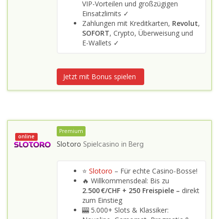
VIP-Vorteilen und großzügigen
Einsatzlimits ✓
Zahlungen mit Kreditkarten,
Revolut
,
SOFORT
, Crypto, Überweisung und
E-Wallets ✓
Jetzt mit Bonus spielen
Premium
online
Slotoro
Spielcasino in
Berg
⭐
Slotoro
– Für echte Casino-Bosse!
🔥 Willkommensdeal: Bis zu
2.500 €/CHF + 250 Freispiele –
direkt
zum Einstieg
🎰 5.000+ Slots & Klassiker: