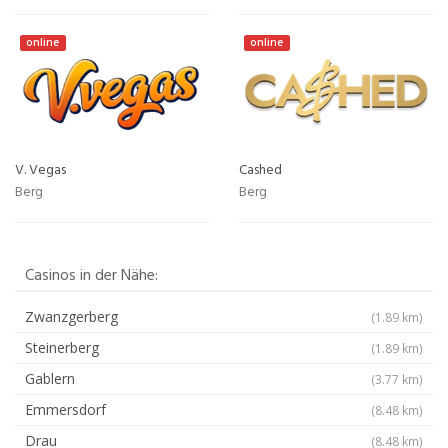
online
online
V. Vegas
Cashed
Berg
Berg
Casinos in der Nähe:
Zwanzgerberg
(1.89 km)
Steinerberg
(1.89 km)
Gablern
(3.77 km)
Emmersdorf
(8.48 km)
Drau
(8.48 km)