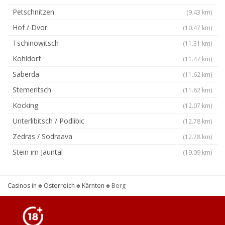
Petschnitzen
(9.43 km)
Hof / Dvor
(10.47 km)
Tschinowitsch
(11.31 km)
Kohldorf
(11.47 km)
Saberda
(11.62 km)
Stemeritsch
(11.62 km)
Köcking
(12.07 km)
Unterlibitsch / Podlibic
(12.78 km)
Zedras / Sodraava
(12.78 km)
Stein im Jauntal
(19.09 km)
Casinos in
♣
Österreich
♣
Kärnten
♣
Berg