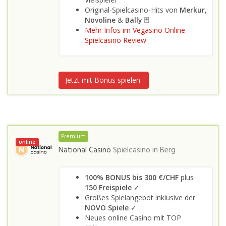
Original-Spielcasino-Hits von
Merkur
,
Novoline
&
Bally
🃏
Mehr Infos im Vegasino Online
Spielcasino Review
Jetzt mit Bonus spielen
Premium
online
National Casino
Spielcasino in
Berg
100% BONUS bis 300 €/CHF
plus
150 Freispiele
✓
Großes Spielangebot inklusive der
NOVO Spiele
✓
Neues online Casino mit TOP