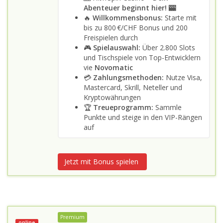
Abenteuer beginnt hier! 🎰
🔥
Willkommensbonus:
Starte mit
bis zu 800 €/CHF Bonus und 200
Freispielen durch
🎮
Spielauswahl:
Über 2.800 Slots
und Tischspiele von Top-Entwicklern
vie
Novomatic
💳
Zahlungsmethoden:
Nutze Visa,
Mastercard, Skrill, Neteller und
Kryptowährungen
🏆
Treueprogramm:
Sammle
Punkte und steige in den VIP-Rängen
auf
Jetzt mit Bonus spielen
Premium
online