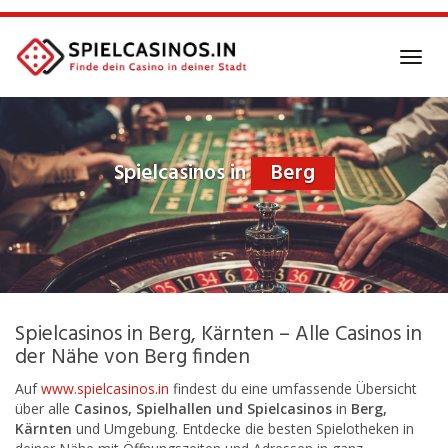
Skip
to
main
Toggl
content
navig
Spielcasinos in
Berg
Spielcasinos in Berg, Kärnten – Alle Casinos in
der Nähe von Berg finden
Auf
www.spielcasinos.in
findest du eine umfassende Übersicht
über alle
Casinos, Spielhallen und Spielcasinos
in
Berg,
Kärnten
und Umgebung. Entdecke die besten Spielotheken in