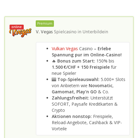
Premium
online
V. Vegas
Spielcasino in
Unterbildein
Vulkan Vegas
Casino
– Erlebe
Spannung pur im Online-Casino!
🔥
Bonus zum Start:
150% bis
1.500 €/CHF + 150 Freispiele
für
neue Spieler
🎰
Top-Spieleauswahl:
5.000+ Slots
von Anbietern wie
Novomatic
,
Gamomat
,
Play’n GO
& Co.
Zahlungsfreiheit:
Unterstützt
SOFORT, Paysafe Kreditkarten &
Crypto
Aktionen nonstop:
Freispiele,
Reload-Angebote, Cashback & VIP-
Vorteile