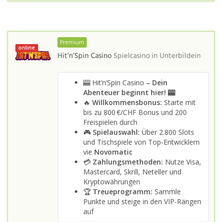
Premium
online
Hit’n’Spin Casino
Spielcasino in
Unterbildein
🎰 Hit’n’Spin Casino
– Dein
Abenteuer beginnt hier! 🎰
🔥
Willkommensbonus:
Starte mit
bis zu 800 €/CHF Bonus und 200
Freispielen durch
🎮
Spielauswahl:
Über 2.800 Slots
und Tischspiele von Top-Entwicklern
vie
Novomatic
💳
Zahlungsmethoden:
Nutze Visa,
Mastercard, Skrill, Neteller und
Kryptowährungen
🏆
Treueprogramm:
Sammle
Punkte und steige in den VIP-Rängen
auf