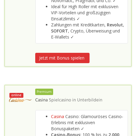
Novomatic, Pragmatic und Co. ✓
Ideal für High Roller mit exklusiven
VIP-Vorteilen und großzügigen
Einsatzlimits ✓
Zahlungen mit Kreditkarten,
Revolut
,
SOFORT
, Crypto, Überweisung und
E-Wallets ✓
Jetzt mit Bonus spielen
Premium
online
Casina
Spielcasino in
Unterbildein
Casina
Casino: Glamouröses Casino-
Erlebnis mit exklusiven
Bonuspaketen ✓
Casino-Bonus:
100 % bis zu
2.000