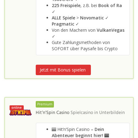
225 Freispiele
, z.B. bei
Book of Ra
✓
ALLE Spiele
>
Novomatic
✓
Pragmatic
✓
Von den Machern von
VulkanVegas
✓
Gute Zahlungsmethoden von
SOFORT über Paysafe bis Crypto
Jetzt mit Bonus spielen
Premium
online
Hit’n’Spin Casino
Spielcasino in
Unterbildein
🎰 Hit’n’Spin Casino
– Dein
Abenteuer beginnt hier! 🎰