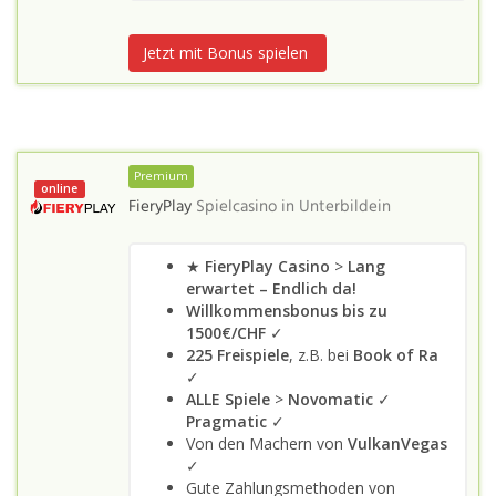
Jetzt mit Bonus spielen
Premium
online
FieryPlay
Spielcasino in
Unterbildein
★
FieryPlay Casino
>
Lang
erwartet – Endlich da!
Willkommensbonus bis zu
1500€/CHF
✓
225 Freispiele
, z.B. bei
Book of Ra
✓
ALLE Spiele
>
Novomatic
✓
Pragmatic
✓
Von den Machern von
VulkanVegas
✓
Gute Zahlungsmethoden von