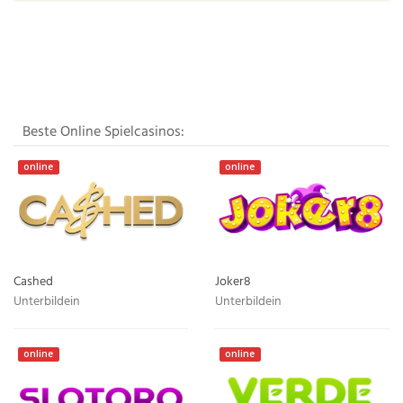
Beste Online Spielcasinos:
online
online
Cashed
Joker8
Unterbildein
Unterbildein
online
online