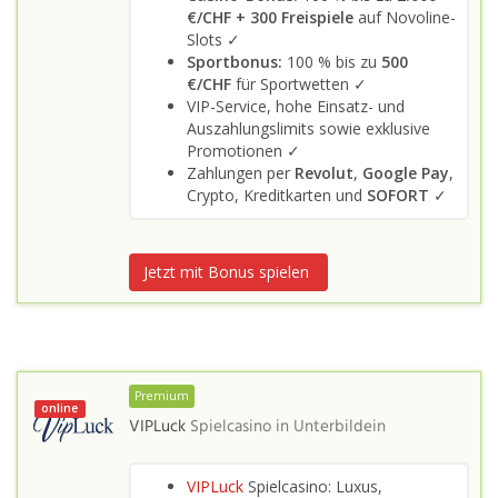
€/CHF + 300 Freispiele
auf Novoline-
Slots ✓
Sportbonus:
100 % bis zu
500
€/CHF
für Sportwetten ✓
VIP-Service, hohe Einsatz- und
Auszahlungslimits sowie exklusive
Promotionen ✓
Zahlungen per
Revolut
,
Google Pay
,
Crypto, Kreditkarten und
SOFORT
✓
Jetzt mit Bonus spielen
Premium
online
VIPLuck
Spielcasino in
Unterbildein
VIPLuck
Spielcasino: Luxus,