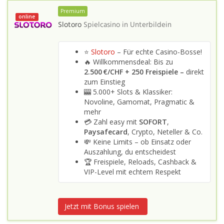
Premium
online
Slotoro
Spielcasino in
Unterbildein
⭐
Slotoro
– Für echte Casino-Bosse!
🔥 Willkommensdeal: Bis zu
2.500 €/CHF + 250 Freispiele –
direkt
zum Einstieg
🎰 5.000+ Slots & Klassiker:
Novoline, Gamomat, Pragmatic &
mehr
💳 Zahl easy mit
SOFORT
,
Paysafecard
, Crypto, Neteller & Co.
💸 Keine Limits – ob Einsatz oder
Auszahlung, du entscheidest
🏆 Freispiele, Reloads, Cashback &
VIP-Level mit echtem Respekt
Jetzt mit Bonus spielen