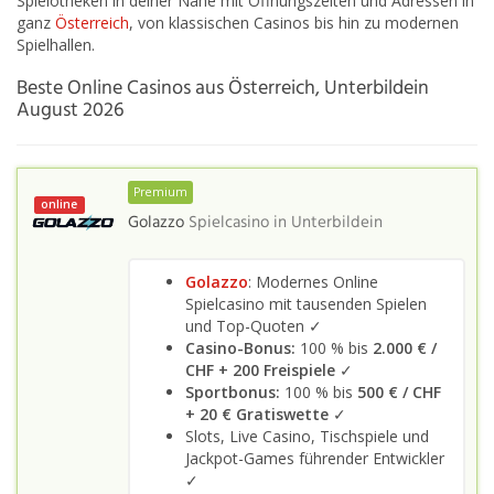
Spielotheken in deiner Nähe mit Öffnungszeiten und Adressen in
ganz
Österreich
, von klassischen Casinos bis hin zu modernen
Spielhallen.
Beste Online Casinos aus Österreich, Unterbildein
August 2026
Premium
online
Golazzo
Spielcasino in
Unterbildein
Golazzo
: Modernes Online
Spielcasino mit tausenden Spielen
und Top-Quoten ✓
Casino-Bonus:
100 % bis
2.000 € /
CHF + 200 Freispiele
✓
Sportbonus:
100 % bis
500 € / CHF
+ 20 € Gratiswette
✓
Slots, Live Casino, Tischspiele und
Jackpot-Games führender Entwickler
✓