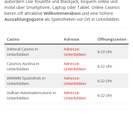
außerdem Live Roulette und Blackjack, bequem online und
mobil über Smartphone, Laptop oder Tablet. Online Casinos
bieten oft attraktive
Willkommensboni
und eine höhere
Auszahlungsquote
als Spielotheken vor Ort in Unterbildein.
Casino
Adresse
Öffnungszeiten
Admiral Casino in
Adresse:
6-23 Uhr
Unterbildein
Unterbildein
Casinos Austria in
Adresse:
6-22 Uhr
Unterbildein
Unterbildein
WINWIN Spielothek in
Adresse:
6-22 Uhr
Unterbildein
Unterbildein
Vulkan Automatencasino in
Adresse:
6-22 Uhr
Unterbildein
Unterbildein