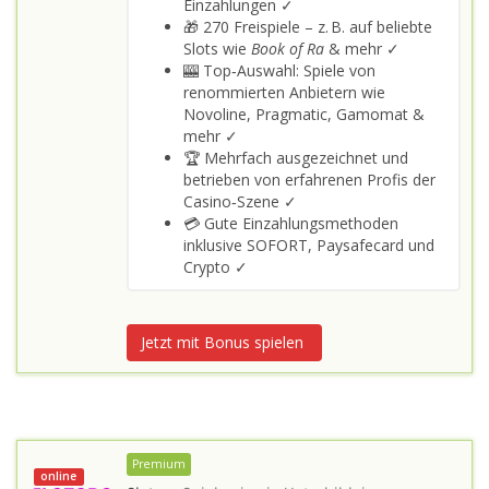
Einzahlungen ✓
🎁 270 Freispiele – z. B. auf beliebte
Slots wie
Book of Ra
& mehr ✓
🎰 Top‑Auswahl: Spiele von
renommierten Anbietern wie
Novoline, Pragmatic, Gamomat &
mehr ✓
🏆 Mehrfach ausgezeichnet und
betrieben von erfahrenen Profis der
Casino‑Szene ✓
💳 Gute Einzahlungsmethoden
inklusive SOFORT, Paysafecard und
Crypto ✓
Jetzt mit Bonus spielen
Premium
online