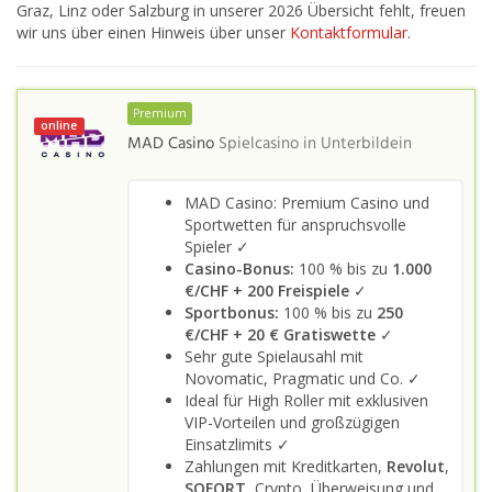
Graz, Linz oder Salzburg in unserer 2026 Übersicht fehlt, freuen
wir uns über einen Hinweis über unser
Kontaktformular
.
Premium
online
MAD Casino
Spielcasino in
Unterbildein
MAD Casino: Premium Casino und
Sportwetten für anspruchsvolle
Spieler ✓
Casino-Bonus:
100 % bis zu
1.000
€/CHF + 200 Freispiele
✓
Sportbonus:
100 % bis zu
250
€/CHF + 20 € Gratiswette
✓
Sehr gute Spielausahl mit
Novomatic, Pragmatic und Co. ✓
Ideal für High Roller mit exklusiven
VIP-Vorteilen und großzügigen
Einsatzlimits ✓
Zahlungen mit Kreditkarten,
Revolut
,
SOFORT
, Crypto, Überweisung und