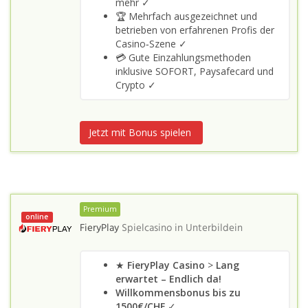
mehr ✓
🏆 Mehrfach ausgezeichnet und
betrieben von erfahrenen Profis der
Casino‑Szene ✓
💳 Gute Einzahlungsmethoden
inklusive SOFORT, Paysafecard und
Crypto ✓
Jetzt mit Bonus spielen
Premium
online
FieryPlay
Spielcasino in
Unterbildein
★
FieryPlay Casino
>
Lang
erwartet – Endlich da!
Willkommensbonus bis zu
1500€/CHF
✓