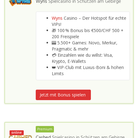
Wyns
Spielcasino in
Schützen am Gebirge
Wyns
Casino – Der Hotspot für echte
VIPs!
🎁 100 % Bonus bis €500/CHF 500 +
200 Freispiele
🎰 5.500+ Games: Novo, Merkur,
Pragmatic & mehr
💳 Einzahlen wie du willst: Visa,
Krypto, E-Wallets
👑 VIP-Club mit Luxus-Boni & hohen
Limits
Jetzt mit Bonus spielen
Premium
online
Cashed
Spielcasino in
Schützen am Gebirge