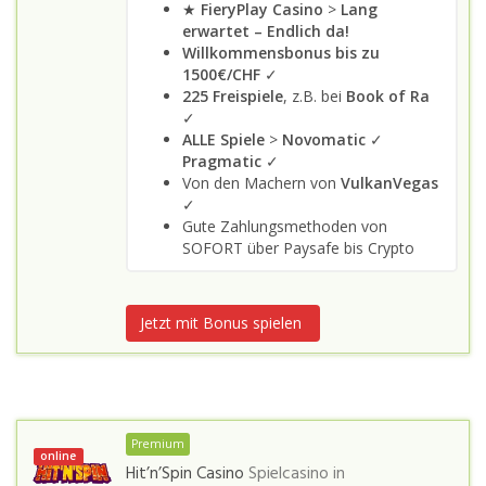
★
FieryPlay Casino
>
Lang
erwartet – Endlich da!
Willkommensbonus bis zu
1500€/CHF
✓
225 Freispiele
, z.B. bei
Book of Ra
✓
ALLE Spiele
>
Novomatic
✓
Pragmatic
✓
Von den Machern von
VulkanVegas
✓
Gute Zahlungsmethoden von
SOFORT über Paysafe bis Crypto
Jetzt mit Bonus spielen
Premium
online
Hit’n’Spin Casino
Spielcasino in