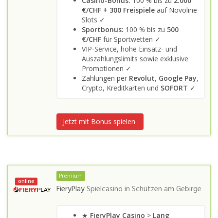
Casino-Bonus:
100 % bis zu
2.000
€/CHF + 300 Freispiele
auf Novoline-
Slots ✓
Sportbonus:
100 % bis zu
500
€/CHF
für Sportwetten ✓
VIP-Service, hohe Einsatz- und
Auszahlungslimits sowie exklusive
Promotionen ✓
Zahlungen per
Revolut
,
Google Pay
,
Crypto, Kreditkarten und
SOFORT
✓
Jetzt mit Bonus spielen
Premium
online
FieryPlay
Spielcasino in
Schützen am Gebirge
★
FieryPlay Casino
>
Lang