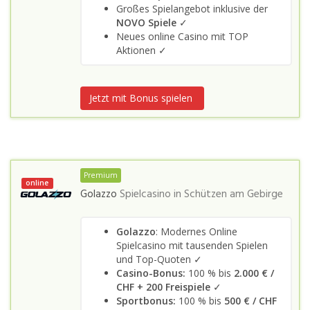
Großes Spielangebot inklusive der
NOVO Spiele
✓
Neues online Casino mit TOP
Aktionen ✓
Jetzt mit Bonus spielen
Premium
online
Golazzo
Spielcasino in
Schützen am Gebirge
Golazzo
: Modernes Online
Spielcasino mit tausenden Spielen
und Top-Quoten ✓
Casino-Bonus:
100 % bis
2.000 € /
CHF + 200 Freispiele
✓
Sportbonus:
100 % bis
500 € / CHF