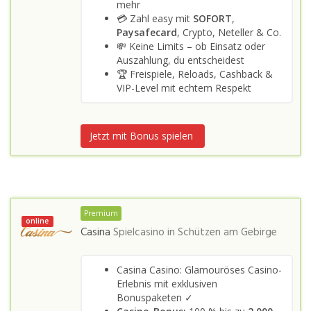
mehr
💳 Zahl easy mit
SOFORT
,
Paysafecard
, Crypto, Neteller & Co.
💸 Keine Limits – ob Einsatz oder
Auszahlung, du entscheidest
🏆 Freispiele, Reloads, Cashback &
VIP-Level mit echtem Respekt
Jetzt mit Bonus spielen
Premium
online
Casina
Spielcasino in
Schützen am Gebirge
Casina Casino: Glamouröses Casino-
Erlebnis mit exklusiven
Bonuspaketen ✓