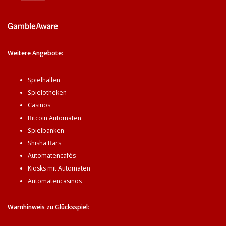
Weitere Angebote:
Spielhallen
Spielotheken
Casinos
Bitcoin Automaten
Spielbanken
Shisha Bars
Automatencafés
Kiosks mit Automaten
Automatencasinos
Warnhinweis zu Glücksspiel
: