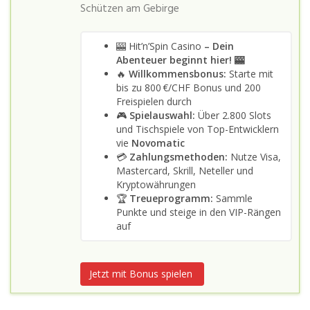
Schützen am Gebirge
🎰 Hit’n’Spin Casino
– Dein
Abenteuer beginnt hier! 🎰
🔥
Willkommensbonus:
Starte mit
bis zu 800 €/CHF Bonus und 200
Freispielen durch
🎮
Spielauswahl:
Über 2.800 Slots
und Tischspiele von Top-Entwicklern
vie
Novomatic
💳
Zahlungsmethoden:
Nutze Visa,
Mastercard, Skrill, Neteller und
Kryptowährungen
🏆
Treueprogramm:
Sammle
Punkte und steige in den VIP-Rängen
auf
Jetzt mit Bonus spielen