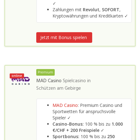
✓
Zahlungen mit
Revolut
,
SOFORT
,
Kryptowährungen und Kreditkarten ✓
Jetzt mit Bonus spielen
Premium
online
MAD Casino
Spielcasino in
Schützen am Gebirge
MAD Casino
: Premium Casino und
Sportwetten für anspruchsvolle
Spieler ✓
Casino-Bonus:
100 % bis zu
1.000
€/CHF + 200 Freispiele
✓
Sportbonus:
100 % bis zu
250