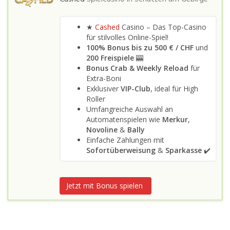
★
Cashed
Casino – Das Top-Casino
für stilvolles Online-Spiel!
100% Bonus bis zu 500 €
/ CHF
und
200 Freispiele
🎰
Bonus Crab & Weekly Reload
für
Extra-Boni
Exklusiver
VIP-Club
, ideal für High
Roller
Umfangreiche Auswahl an
Automatenspielen wie
Merkur
,
Novoline
&
Bally
Einfache Zahlungen mit
Sofortüberweisung
&
Sparkasse
✔️
Jetzt mit Bonus spielen