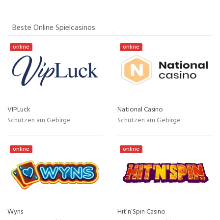
Beste Online Spielcasinos:
online
online
VIPLuck
National Casino
Schützen am Gebirge
Schützen am Gebirge
online
online
Wyns
Hit’n’Spin Casino