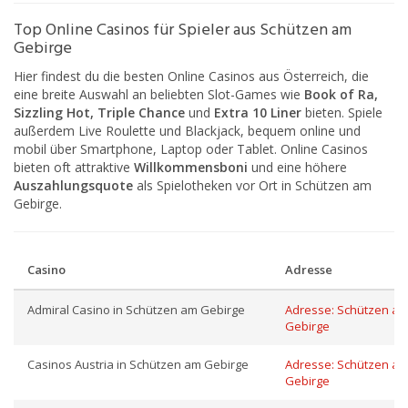
Top Online Casinos für Spieler aus Schützen am
Gebirge
Hier findest du die besten Online Casinos aus Österreich, die
eine breite Auswahl an beliebten Slot-Games wie
Book of Ra,
Sizzling Hot, Triple Chance
und
Extra 10 Liner
bieten. Spiele
außerdem Live Roulette und Blackjack, bequem online und
mobil über Smartphone, Laptop oder Tablet. Online Casinos
bieten oft attraktive
Willkommensboni
und eine höhere
Auszahlungsquote
als Spielotheken vor Ort in Schützen am
Gebirge.
Casino
Adresse
Admiral Casino in Schützen am Gebirge
Adresse: Schützen a
Gebirge
Casinos Austria in Schützen am Gebirge
Adresse: Schützen a
Gebirge