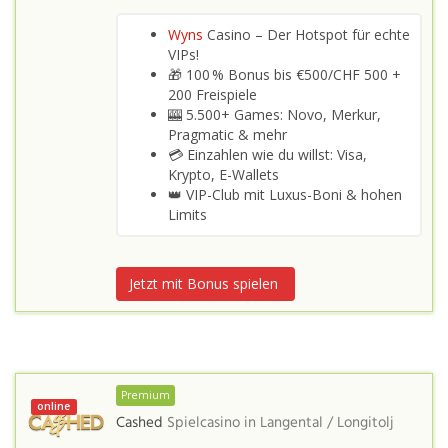
Wyns
Casino – Der Hotspot für echte
VIPs!
🎁 100 % Bonus bis €500/CHF 500 +
200 Freispiele
🎰 5.500+ Games: Novo, Merkur,
Pragmatic & mehr
💳 Einzahlen wie du willst: Visa,
Krypto, E-Wallets
👑 VIP-Club mit Luxus-Boni & hohen
Limits
Jetzt mit Bonus spielen
Premium
online
Cashed
Spielcasino in
Langental / Longitolj