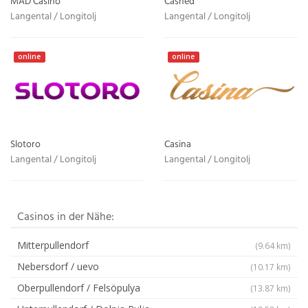
MAD Casino
Cashed
Langental / Longitolj
Langental / Longitolj
online
online
Slotoro
Casina
Langental / Longitolj
Langental / Longitolj
Casinos in der Nähe:
Mitterpullendorf
(9.64 km)
Nebersdorf / uevo
(10.17 km)
Oberpullendorf / Felsöpulya
(13.87 km)