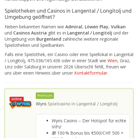
Spielotheken und Casinos in Langental / Longitolj und
Umgebung geöffnet?
Neben bekannten Namen wie
Admiral
,
Löwen Play
,
Vulkan
und
Casinos Austria
gibt es in
Langental / Longitolj
und der
Umgebung von
Burgenland
zahlreiche weitere regionale
Spielotheken und Spielbanken.
Falls eine Spielothek, ein Casino oder eine Spiellokal in Langental
/ Longitolj, 475.036/165.436 oder in einer Stadt wie
Wien
, Graz,
Linz oder Salzburg in unserer 2026 Übersicht fehlt, freuen wir
uns über einen Hinweis über unser
Kontaktformular
.
Premium
online
Wyns
Spielcasino in
Langental / Longitolj
Wyns Casino – Der Hotspot für echte
VIPs!
🎁 100 % Bonus bis €500/CHF 500 +