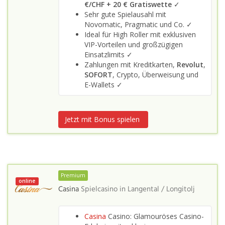
€/CHF + 20 € Gratiswette
✓
Sehr gute Spielausahl mit
Novomatic, Pragmatic und Co. ✓
Ideal für High Roller mit exklusiven
VIP-Vorteilen und großzügigen
Einsatzlimits ✓
Zahlungen mit Kreditkarten,
Revolut
,
SOFORT
, Crypto, Überweisung und
E-Wallets ✓
Jetzt mit Bonus spielen
Premium
online
Casina
Spielcasino in
Langental / Longitolj
Casina
Casino: Glamouröses Casino-