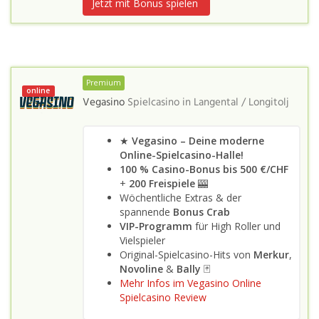
Jetzt mit Bonus spielen
Premium
online
Vegasino
Spielcasino in
Langental / Longitolj
★
Vegasino – Deine moderne
Online-Spielcasino-Halle!
100 % Casino-Bonus bis 500 €/CHF
+
200 Freispiele
🎰
Wöchentliche Extras & der
spannende
Bonus Crab
VIP-Programm
für High Roller und
Vielspieler
Original-Spielcasino-Hits von
Merkur
,
Novoline
&
Bally
🃏
Mehr Infos im Vegasino Online
Spielcasino Review