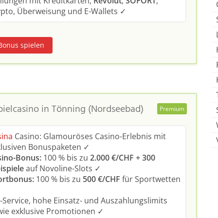
lungen mit Kreditkarten,
Revolut
,
SOFORT
,
ypto, Überweisung und E-Wallets ✓
 Bonus spielen
pielcasino in
Tönning (Nordseebad)
Premium
sina
Casino: Glamouröses Casino-Erlebnis mit
klusiven Bonuspaketen ✓
sino-Bonus:
100 % bis zu
2.000 €/CHF + 300
ispiele
auf Novoline-Slots ✓
ortbonus:
100 % bis zu
500 €/CHF
für Sportwetten
-Service, hohe Einsatz- und Auszahlungslimits
wie exklusive Promotionen ✓