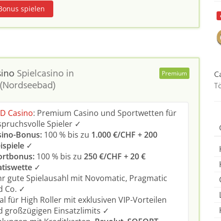
 Bonus spielen
ino
Spielcasino in
C
Premium
(Nordseebad)
T
D Casino
: Premium Casino und Sportwetten für
pruchsvolle Spieler ✓
sino-Bonus:
100 % bis zu
1.000 €/CHF + 200
ispiele
✓
ortbonus:
100 % bis zu
250 €/CHF + 20 €
atiswette
✓
r gute Spielausahl mit Novomatic, Pragmatic
d Co. ✓
al für High Roller mit exklusiven VIP-Vorteilen
 großzügigen Einsatzlimits ✓