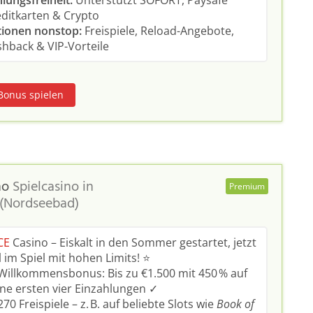
lungsfreiheit:
Unterstützt SOFORT, Paysafe
ditkarten & Crypto
tionen nonstop:
Freispiele, Reload-Angebote,
hback & VIP-Vorteile
 Bonus spielen
no
Spielcasino in
Premium
(Nordseebad)
CE
Casino – Eiskalt in den Sommer gestartet, jetzt
l im Spiel mit hohen Limits! ⭐
Willkommensbonus: Bis zu €1.500 mit 450 % auf
ne ersten vier Einzahlungen ✓
270 Freispiele – z. B. auf beliebte Slots wie
Book of