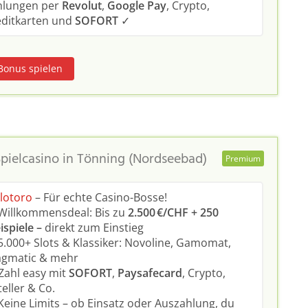
hlungen per
Revolut
,
Google Pay
, Crypto,
editkarten und
SOFORT
✓
 Bonus spielen
pielcasino in
Tönning (Nordseebad)
Premium
lotoro
– Für echte Casino-Bosse!
 Willkommensdeal: Bis zu
2.500 €/CHF + 250
ispiele –
direkt zum Einstieg
5.000+ Slots & Klassiker: Novoline, Gamomat,
agmatic & mehr
Zahl easy mit
SOFORT
,
Paysafecard
, Crypto,
eller & Co.
Keine Limits – ob Einsatz oder Auszahlung, du