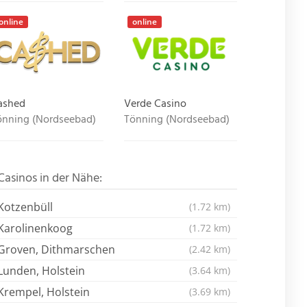
online
online
ashed
Verde Casino
önning (Nordseebad)
Tönning (Nordseebad)
Casinos in der Nähe:
Kotzenbüll
(1.72 km)
Karolinenkoog
(1.72 km)
Groven, Dithmarschen
(2.42 km)
Lunden, Holstein
(3.64 km)
Krempel, Holstein
(3.69 km)