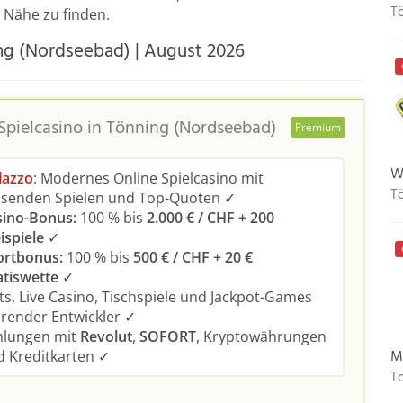
T
 Nähe zu finden.
ing (Nordseebad) | August 2026
Spielcasino in
Tönning (Nordseebad)
Premium
W
lazzo
: Modernes Online Spielcasino mit
T
usenden Spielen und Top-Quoten ✓
sino-Bonus:
100 % bis
2.000 € / CHF + 200
ispiele
✓
ortbonus:
100 % bis
500 € / CHF + 20 €
atiswette
✓
ts, Live Casino, Tischspiele und Jackpot-Games
render Entwickler ✓
hlungen mit
Revolut
,
SOFORT
, Kryptowährungen
M
d Kreditkarten ✓
T