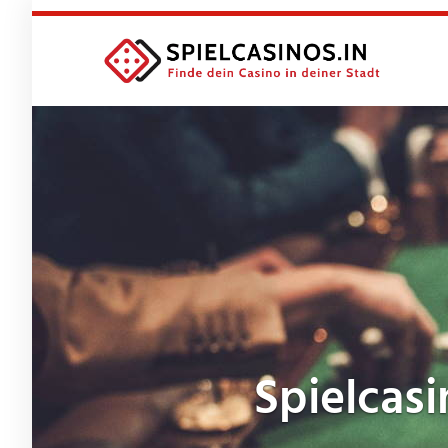
Skip
to
main
content
Spielcasi