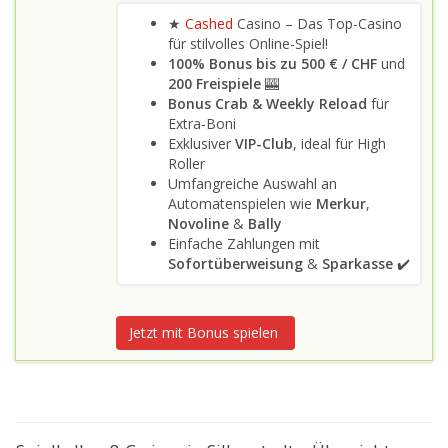
★
Cashed
Casino – Das Top-Casino
für stilvolles Online-Spiel!
100% Bonus bis zu 500 €
/ CHF
und
200 Freispiele
🎰
Bonus Crab & Weekly Reload
für
Extra-Boni
Exklusiver
VIP-Club
, ideal für High
Roller
Umfangreiche Auswahl an
Automatenspielen wie
Merkur
,
Novoline
&
Bally
Einfache Zahlungen mit
Sofortüberweisung
&
Sparkasse
✔️
Jetzt mit Bonus spielen