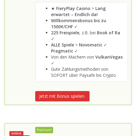
★
FieryPlay Casino
>
Lang
erwartet – Endlich da!
Willkommensbonus bis zu
1500€/CHF
✓
225 Freispiele
, z.B. bei
Book of Ra
✓
ALLE Spiele
>
Novomatic
✓
Pragmatic
✓
Von den Machern von
VulkanVegas
✓
Gute Zahlungsmethoden von
SOFORT über Paysafe bis Crypto
Jetzt mit Bonus spielen
Premium
online