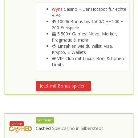
Wyns
Casino – Der Hotspot für echte
VIPs!
🎁 100 % Bonus bis €500/CHF 500 +
200 Freispiele
🎰 5.500+ Games: Novo, Merkur,
Pragmatic & mehr
💳 Einzahlen wie du willst: Visa,
Krypto, E-Wallets
👑 VIP-Club mit Luxus-Boni & hohen
Limits
Jetzt mit Bonus spielen
Premium
online
Cashed
Spielcasino in
Silberstedt