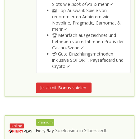
Slots wie
Book of Ra
& mehr ✓
🎰 Top‑Auswahl: Spiele von
renommierten Anbietern wie
Novoline, Pragmatic, Gamomat &
mehr ✓
🏆 Mehrfach ausgezeichnet und
betrieben von erfahrenen Profis der
Casino‑Szene ✓
💳 Gute Einzahlungsmethoden
inklusive SOFORT, Paysafecard und
Crypto ✓
Jetzt mit Bonus spielen
Premium
online
FieryPlay
Spielcasino in
Silberstedt