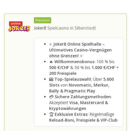
Premium
online
Joker8
Spielcasino in
Silberstedt
⭐
Joker8 Online Spielhalle –
Ultimatives Casino-Vergnügen
ohne Grenzen!
⭐
🔥
Willkommensbonus
: 100 % bis
500 €/CHF
& 50 % bis
1.000 €/CHF
+
200 Freispiele
🎰
Top-Spielauswahl
: Über
5.600
Slots
von
Novomatic, Merkur,
Bally & Pragmatic Play
💳
Sichere Zahlungsmethoden
:
Akzeptiert
Visa, Mastercard &
Kryptowährungen
🏆
Exklusive Extras
: Regelmäßige
Reload-Boni, Freispiele & VIP-Club