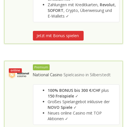
Zahlungen mit Kreditkarten,
Revolut
,
SOFORT
, Crypto, Überweisung und
E-Wallets ✓
Jetzt mit Bonus spielen
Premium
online
National Casino
Spielcasino in
Silberstedt
100% BONUS bis 300 €/CHF
plus
150 Freispiele
✓
Großes Spielangebot inklusive der
NOVO Spiele
✓
Neues online Casino mit TOP
Aktionen ✓