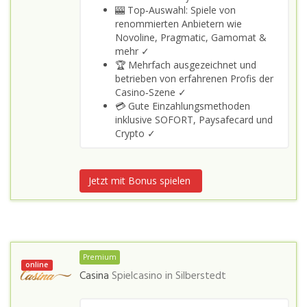
🎰 Top‑Auswahl: Spiele von
renommierten Anbietern wie
Novoline, Pragmatic, Gamomat &
mehr ✓
🏆 Mehrfach ausgezeichnet und
betrieben von erfahrenen Profis der
Casino‑Szene ✓
💳 Gute Einzahlungsmethoden
inklusive SOFORT, Paysafecard und
Crypto ✓
Jetzt mit Bonus spielen
Premium
online
Casina
Spielcasino in
Silberstedt