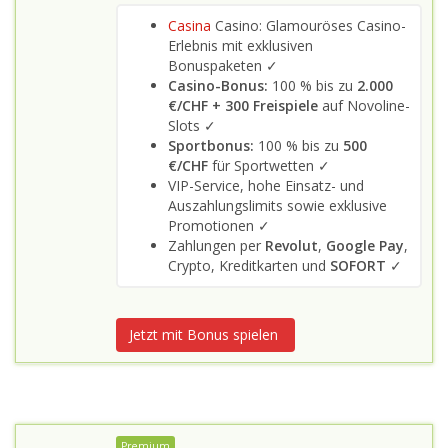
Casina
Casino: Glamouröses Casino-
Erlebnis mit exklusiven
Bonuspaketen ✓
Casino-Bonus:
100 % bis zu
2.000
€/CHF + 300 Freispiele
auf Novoline-
Slots ✓
Sportbonus:
100 % bis zu
500
€/CHF
für Sportwetten ✓
VIP-Service, hohe Einsatz- und
Auszahlungslimits sowie exklusive
Promotionen ✓
Zahlungen per
Revolut
,
Google Pay
,
Crypto, Kreditkarten und
SOFORT
✓
Jetzt mit Bonus spielen
Premium