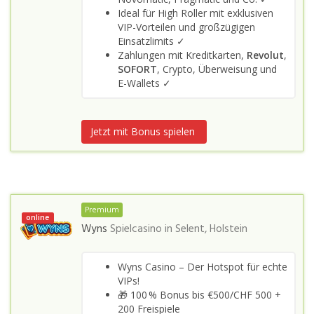
Ideal für High Roller mit exklusiven
VIP-Vorteilen und großzügigen
Einsatzlimits ✓
Zahlungen mit Kreditkarten,
Revolut
,
SOFORT
, Crypto, Überweisung und
E-Wallets ✓
Jetzt mit Bonus spielen
Premium
online
Wyns
Spielcasino in
Selent, Holstein
Wyns Casino – Der Hotspot für echte
VIPs!
🎁 100 % Bonus bis €500/CHF 500 +
200 Freispiele