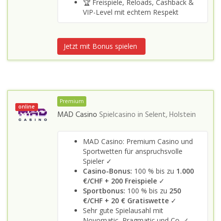
🏆 Freispiele, Reloads, Cashback &
VIP-Level mit echtem Respekt
Jetzt mit Bonus spielen
Premium
online
MAD Casino
Spielcasino in
Selent, Holstein
MAD Casino: Premium Casino und
Sportwetten für anspruchsvolle
Spieler ✓
Casino-Bonus:
100 % bis zu
1.000
€/CHF + 200 Freispiele
✓
Sportbonus:
100 % bis zu
250
€/CHF + 20 € Gratiswette
✓
Sehr gute Spielausahl mit
Novomatic, Pragmatic und Co. ✓