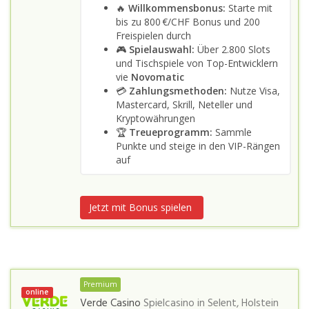
🔥
Willkommensbonus:
Starte mit
bis zu 800 €/CHF Bonus und 200
Freispielen durch
🎮
Spielauswahl:
Über 2.800 Slots
und Tischspiele von Top-Entwicklern
vie
Novomatic
💳
Zahlungsmethoden:
Nutze Visa,
Mastercard, Skrill, Neteller und
Kryptowährungen
🏆
Treueprogramm:
Sammle
Punkte und steige in den VIP-Rängen
auf
Jetzt mit Bonus spielen
Premium
online
Verde Casino
Spielcasino in
Selent, Holstein