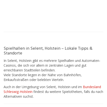
Spielhallen in Selent, Holstein – Lokale Tipps &
Standorte
In Selent, Holstein gibt es mehrere Spielhallen und Automaten-
Casinos, die sich vor allem in zentralen Lagen und gut
erreichbaren Stadtteilen befinden.
Viele Standorte liegen in der Nähe von Bahnhöfen,
Einkaufsstraßen oder belebten Vierteln.
Auch in der Umgebung von Selent, Holstein und im
Bundesland
Schleswig-Holstein
findest du weitere Spielotheken, falls du nach
Alternativen suchst.