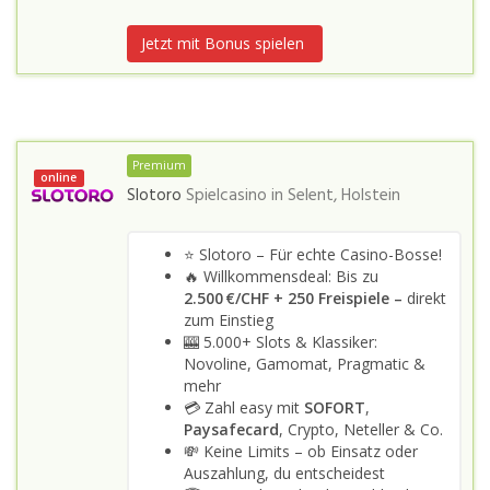
Jetzt mit Bonus spielen
Premium
online
Slotoro
Spielcasino in
Selent, Holstein
⭐ Slotoro – Für echte Casino-Bosse!
🔥 Willkommensdeal: Bis zu
2.500 €/CHF + 250 Freispiele –
direkt
zum Einstieg
🎰 5.000+ Slots & Klassiker:
Novoline, Gamomat, Pragmatic &
mehr
💳 Zahl easy mit
SOFORT
,
Paysafecard
, Crypto, Neteller & Co.
💸 Keine Limits – ob Einsatz oder
Auszahlung, du entscheidest