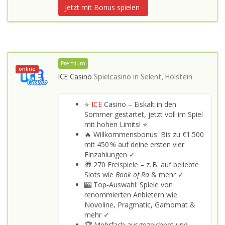
Jetzt mit Bonus spielen
Premium
online
ICE Casino
Spielcasino in
Selent, Holstein
⭐
ICE
Casino – Eiskalt in den
Sommer gestartet, jetzt voll im Spiel
mit hohen Limits! ⭐
🔥 Willkommensbonus: Bis zu €1.500
mit 450 % auf deine ersten vier
Einzahlungen ✓
🎁 270 Freispiele – z. B. auf beliebte
Slots wie
Book of Ra
& mehr ✓
🎰 Top‑Auswahl: Spiele von
renommierten Anbietern wie
Novoline, Pragmatic, Gamomat &
mehr ✓
🏆 Mehrfach ausgezeichnet und