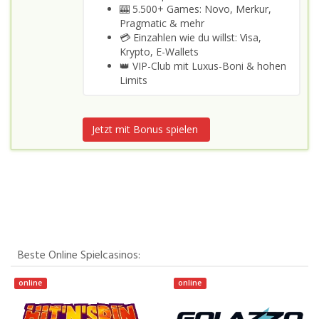
🎰 5.500+ Games: Novo, Merkur,
Pragmatic & mehr
💳 Einzahlen wie du willst: Visa,
Krypto, E-Wallets
👑 VIP-Club mit Luxus-Boni & hohen
Limits
Jetzt mit Bonus spielen
Beste Online Spielcasinos:
online
online