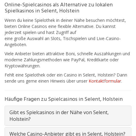
Online-Spielcasinos als Alternative zu lokalen
Spielkasinos in Selent, Holstein
Wenn du keine Spielothek in deiner Nähe besuchen möchtest,
bieten Online Casinos eine flexible Alternative. Du kannst
jederzeit spielen und hast Zugriff auf
eine große Auswahl an Slots, Tischspielen und Live-Casino-
Angeboten.
Viele Anbieter bieten attraktive Boni, schnelle Auszahlungen und
moderne Zahlungsmethoden wie PayPal, Kreditkarte oder
Kryptowährungen.
Fehlt eine Spielothek oder ein Casino in Selent, Holstein? Dann
sende uns gerne einen Hinweis über unser
Kontaktformular
.
Häufige Fragen zu Spielcasinos in Selent, Holstein
Gibt es Spielcasinos in der Nähe von Selent,
Holstein?
Welche Casino-Anbieter gibt es in Selent, Holstein?