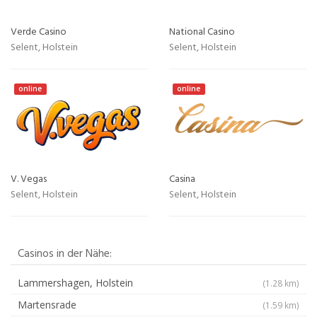
Verde Casino
National Casino
Selent, Holstein
Selent, Holstein
online
online
V. Vegas
Casina
Selent, Holstein
Selent, Holstein
Casinos in der Nähe:
Lammershagen, Holstein
(1.28 km)
Martensrade
(1.59 km)