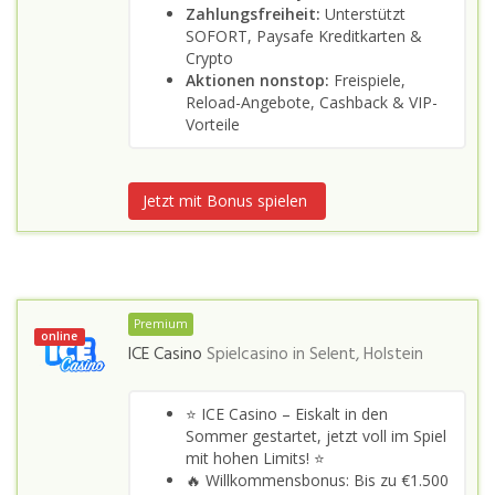
Zahlungsfreiheit:
Unterstützt
SOFORT, Paysafe Kreditkarten &
Crypto
Aktionen nonstop:
Freispiele,
Reload-Angebote, Cashback & VIP-
Vorteile
Jetzt mit Bonus spielen
Premium
online
ICE Casino
Spielcasino in
Selent, Holstein
⭐ ICE Casino – Eiskalt in den
Sommer gestartet, jetzt voll im Spiel
mit hohen Limits! ⭐
🔥 Willkommensbonus: Bis zu €1.500