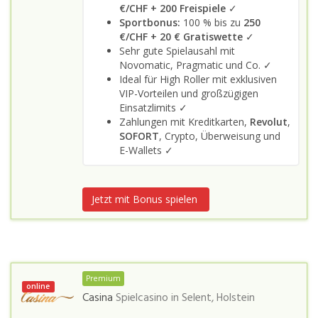
€/CHF + 200 Freispiele
✓
Sportbonus:
100 % bis zu
250
€/CHF + 20 € Gratiswette
✓
Sehr gute Spielausahl mit
Novomatic, Pragmatic und Co. ✓
Ideal für High Roller mit exklusiven
VIP-Vorteilen und großzügigen
Einsatzlimits ✓
Zahlungen mit Kreditkarten,
Revolut
,
SOFORT
, Crypto, Überweisung und
E-Wallets ✓
Jetzt mit Bonus spielen
Premium
online
Casina
Spielcasino in
Selent, Holstein