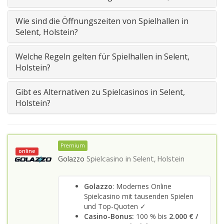
Wie sind die Öffnungszeiten von Spielhallen in
Selent, Holstein?
Welche Regeln gelten für Spielhallen in Selent,
Holstein?
Gibt es Alternativen zu Spielcasinos in Selent,
Holstein?
Premium
online
Golazzo
Spielcasino in
Selent, Holstein
Golazzo
: Modernes Online
Spielcasino mit tausenden Spielen
und Top-Quoten ✓
Casino-Bonus:
100 % bis
2.000 € /