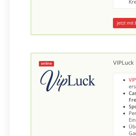
Kr
Jetzt mit
VIPLuck
online
VI
ers
Ca
Fre
Sp
Per
Ein
Übe
Ga