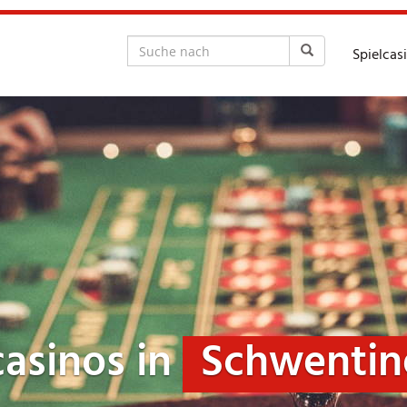
Spielcas
casinos in
Schwentin