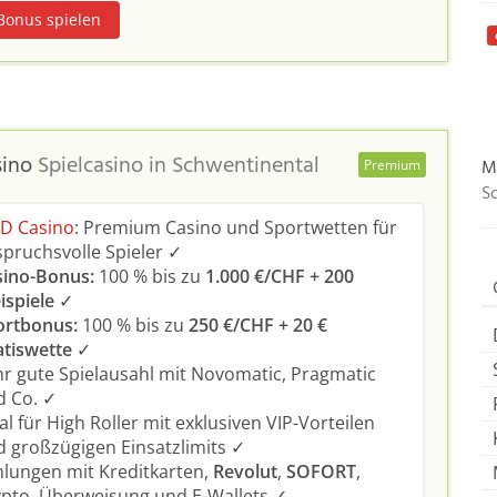
 Bonus spielen
ino
Spielcasino in
Schwentinental
M
Premium
S
D Casino
: Premium Casino und Sportwetten für
pruchsvolle Spieler ✓
sino-Bonus:
100 % bis zu
1.000 €/CHF + 200
ispiele
✓
ortbonus:
100 % bis zu
250 €/CHF + 20 €
atiswette
✓
r gute Spielausahl mit Novomatic, Pragmatic
d Co. ✓
al für High Roller mit exklusiven VIP-Vorteilen
 großzügigen Einsatzlimits ✓
lungen mit Kreditkarten,
Revolut
,
SOFORT
,
ypto, Überweisung und E-Wallets ✓