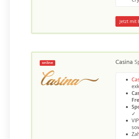
Jetzt mit
Casina
S
online
Ca
ex
Ca
Fre
Sp
✓
VIP
so
Za