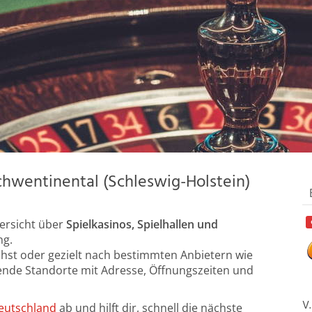
chwentinental (Schleswig-Holstein)
bersicht über
Spielkasinos,
Spielhallen und
g.
uchst oder gezielt nach bestimmten Anbietern wie
sende Standorte mit Adresse, Öffnungszeiten und
V
Deutschland
ab und hilft dir, schnell die nächste