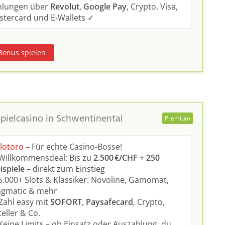
hlungen über
Revolut
,
Google Pay
, Crypto, Visa,
stercard und E-Wallets ✓
 Bonus spielen
pielcasino in
Schwentinental
Premium
lotoro
– Für echte Casino-Bosse!
 Willkommensdeal: Bis zu
2.500 €/CHF + 250
ispiele –
direkt zum Einstieg
5.000+ Slots & Klassiker: Novoline, Gamomat,
agmatic & mehr
Zahl easy mit
SOFORT
,
Paysafecard
, Crypto,
eller & Co.
Keine Limits – ob Einsatz oder Auszahlung, du