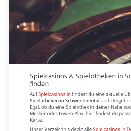
Spielcasinos & Spielotheken in S
finden
Auf
Spielcasinos.in
findest du eine aktuelle Ü
Spielotheken in Schwentinental
und Umgebun
Egal, ob du eine Spielothek in deiner Nähe s
Merkur oder Löwen Play, hier findest du pas
Karte.
Unser Verzeichnis deckt alle
Spielcasinos in 