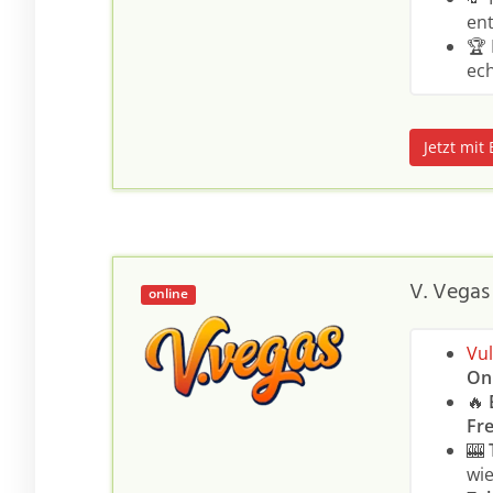
en
🏆 
ec
Jetzt mit
V. Vegas
online
Vu
Onl
🔥
Fre
🎰
wi