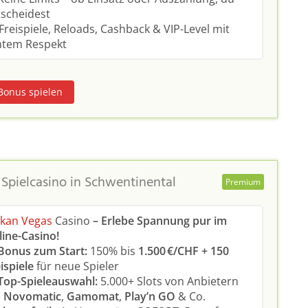
tscheidest
Freispiele, Reloads, Cashback & VIP-Level mit
htem Respekt
 Bonus spielen
Spielcasino in
Schwentinental
Premium
lkan Vegas
Casino
– Erlebe Spannung pur im
ine-Casino!
Bonus zum Start:
150% bis
1.500 €/CHF + 150
ispiele
für neue Spieler
Top-Spieleauswahl:
5.000+ Slots von Anbietern
e
Novomatic
,
Gamomat
,
Play’n GO
& Co.