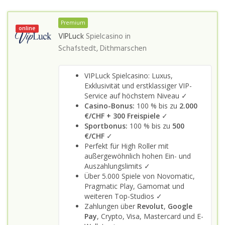
Premium
online
VIPLuck
Spielcasino in
Schafstedt, Dithmarschen
VIPLuck Spielcasino: Luxus,
Exklusivität und erstklassiger VIP-
Service auf höchstem Niveau ✓
Casino-Bonus:
100 % bis zu
2.000
€/CHF + 300 Freispiele
✓
Sportbonus:
100 % bis zu
500
€/CHF
✓
Perfekt für High Roller mit
außergewöhnlich hohen Ein- und
Auszahlungslimits ✓
Über 5.000 Spiele von Novomatic,
Pragmatic Play, Gamomat und
weiteren Top-Studios ✓
Zahlungen über
Revolut
,
Google
Pay
, Crypto, Visa, Mastercard und E-