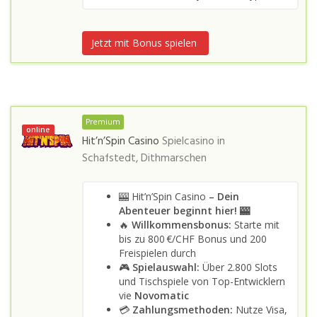
Jetzt mit Bonus spielen
Premium
online
Hit’n’Spin Casino
Spielcasino in
Schafstedt, Dithmarschen
🎰 Hit’n’Spin Casino
– Dein
Abenteuer beginnt hier! 🎰
🔥
Willkommensbonus:
Starte mit
bis zu 800 €/CHF Bonus und 200
Freispielen durch
🎮
Spielauswahl:
Über 2.800 Slots
und Tischspiele von Top-Entwicklern
vie
Novomatic
💳
Zahlungsmethoden:
Nutze Visa,