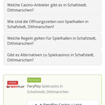
Welche Casino-Anbieter gibt es in Schafstedt,
Dithmarschen?
Wie sind die Öffnungszeiten von Spielhallen in
Schafstedt, Dithmarschen?
Welche Regeln gelten für Spielhallen in Schafstedt,
Dithmarschen?
Gibt es Alternativen zu Spielcasinos in Schafstedt,
Dithmarschen?
Premium
online
FieryPlay
Spielcasino in
Schafstedt, Dithmarschen
★
FieryPlay Casino
>
Lang