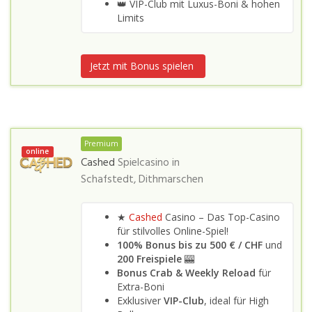
👑 VIP-Club mit Luxus-Boni & hohen
Limits
Jetzt mit Bonus spielen
Premium
online
Cashed
Spielcasino in
Schafstedt, Dithmarschen
★
Cashed
Casino – Das Top-Casino
für stilvolles Online-Spiel!
100% Bonus bis zu 500 €
/ CHF
und
200 Freispiele
🎰
Bonus Crab & Weekly Reload
für
Extra-Boni
Exklusiver
VIP-Club
, ideal für High