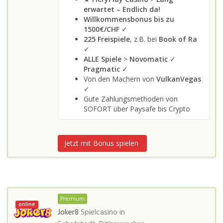
erwartet – Endlich da!
Willkommensbonus bis zu
1500€/CHF
✓
225 Freispiele
, z.B. bei
Book of Ra
✓
ALLE Spiele
>
Novomatic
✓
Pragmatic
✓
Von den Machern von
VulkanVegas
✓
Gute Zahlungsmethoden von
SOFORT über Paysafe bis Crypto
Jetzt mit Bonus spielen
Premium
online
Joker8
Spielcasino in