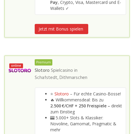
Pay
, Crypto, Visa, Mastercard und E-
Wallets ✓
Jetzt mit Bonus spielen
Premium
online
Slotoro
Spielcasino in
Schafstedt, Dithmarschen
⭐
Slotoro
– Für echte Casino-Bosse!
🔥 Willkommensdeal: Bis zu
2.500 €/CHF + 250 Freispiele –
direkt
zum Einstieg
🎰 5.000+ Slots & Klassiker:
Novoline, Gamomat, Pragmatic &
mehr