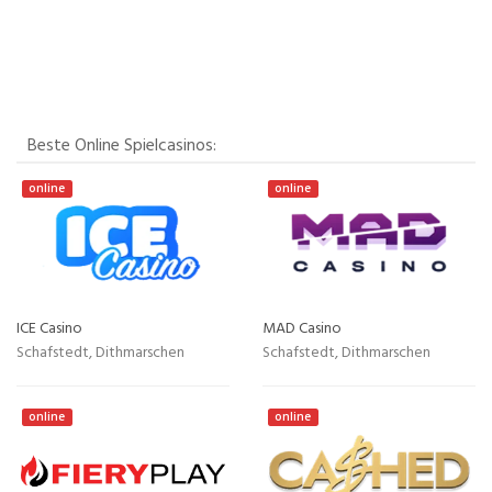
Beste Online Spielcasinos:
online
online
ICE Casino
MAD Casino
Schafstedt, Dithmarschen
Schafstedt, Dithmarschen
online
online