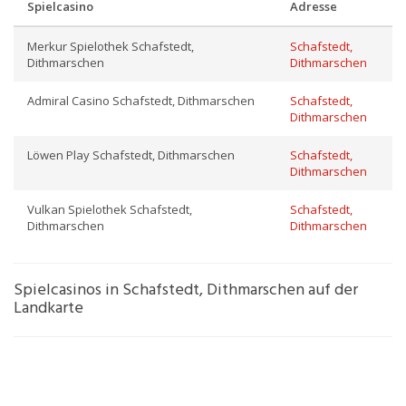
Spielcasino
Adresse
Merkur Spielothek Schafstedt,
Schafstedt,
Dithmarschen
Dithmarschen
Admiral Casino Schafstedt, Dithmarschen
Schafstedt,
Dithmarschen
Löwen Play Schafstedt, Dithmarschen
Schafstedt,
Dithmarschen
Vulkan Spielothek Schafstedt,
Schafstedt,
Dithmarschen
Dithmarschen
Spielcasinos in Schafstedt, Dithmarschen auf der
Landkarte