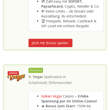
💳 Zahl easy mit
SOFORT
,
Paysafecard
, Crypto, Neteller & Co.
💸 Keine Limits – ob Einsatz oder
Auszahlung, du entscheidest
🏆 Freispiele, Reloads, Cashback &
VIP-Level mit echtem Respekt
Jetzt mit Bonus spielen
Premium
online
V. Vegas
Spielcasino in
Schafstedt, Dithmarschen
Vulkan Vegas
Casino
– Erlebe
Spannung pur im Online-Casino!
🔥
Bonus zum Start:
150% bis