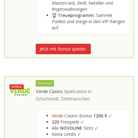
Mastercard, Skrill, Neteller und
Kryptowährungen
🏆
Treueprogramm:
Sammle
Punkte und steige in den VIP-Rängen
auf
Jetzt mit Bonus spielen
Premium
online
Verde Casino
Spielcasino in
Schafstedt, Dithmarschen
Verde
Casino Bonus
1200 €
✓
220
Freispiele ✓
Alle
NOVOLINE
Slots ✓
Keine Limits ✓