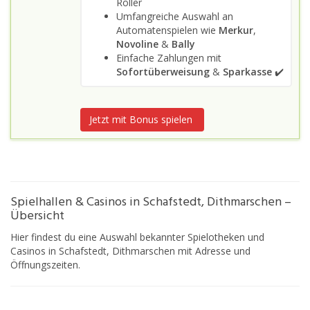
Roller
Umfangreiche Auswahl an
Automatenspielen wie
Merkur
,
Novoline
&
Bally
Einfache Zahlungen mit
Sofortüberweisung
&
Sparkasse
✔️
Jetzt mit Bonus spielen
Spielhallen & Casinos in Schafstedt, Dithmarschen –
Übersicht
Hier findest du eine Auswahl bekannter Spielotheken und
Casinos in Schafstedt, Dithmarschen mit Adresse und
Öffnungszeiten.