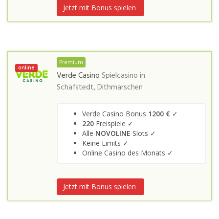
Jetzt mit Bonus spielen
Premium
online
Verde Casino
Spielcasino in
Schafstedt, Dithmarschen
Verde Casino Bonus
1200 €
✓
220
Freispiele ✓
Alle
NOVOLINE
Slots ✓
Keine Limits ✓
Online Casino des Monats ✓
Jetzt mit Bonus spielen