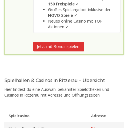
150 Freispiele
✓
Großes Spielangebot inklusive der
NOVO Spiele
✓
Neues online Casino mit TOP
Aktionen ✓
Jetzt mit Bonus spielen
Spielhallen & Casinos in Ritzerau – Übersicht
Hier findest du eine Auswahl bekannter Spielotheken und
Casinos in Ritzerau mit Adresse und Öffnungszeiten.
Spielcasino
Adresse
Ö