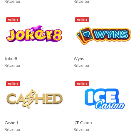
Ritzerau
Ritzerau
online
online
Joker8
Wyns
Ritzerau
Ritzerau
online
online
Cashed
ICE Casino
Ritzerau
Ritzerau