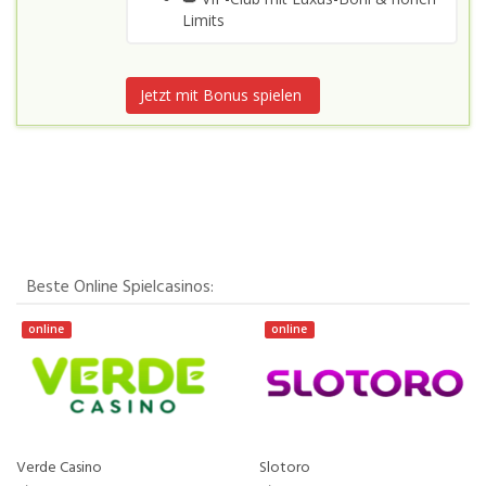
Limits
Jetzt mit Bonus spielen
Beste Online Spielcasinos:
online
online
Verde Casino
Slotoro