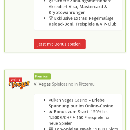
💳
Sichere Zahlungsmethoden
:
Akzeptiert
Visa, Mastercard &
Kryptowährungen
🏆
Exklusive Extras
: Regelmäßige
Reload-Boni, Freispiele & VIP-Club
Jetzt mit Bonus spielen
Premium
online
V. Vegas
Spielcasino in
Ritzerau
Vulkan Vegas Casino
– Erlebe
Spannung pur im Online-Casino!
🔥
Bonus zum Start:
150% bis
1.500 €/CHF + 150 Freispiele
für
neue Spieler
🎰
Top-Spieleauswahl:
5.000+ Slots