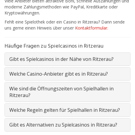
Viele Anbieter bieten attraktive Boni, schnelle Auszahlungen und
moderne Zahlungsmethoden wie PayPal, Kreditkarte oder
Kryptowährungen.
Fehlt eine Spielothek oder ein Casino in Ritzerau? Dann sende
uns gerne einen Hinweis über unser
Kontaktformular
.
Häufige Fragen zu Spielcasinos in Ritzerau
Gibt es Spielcasinos in der Nähe von Ritzerau?
Welche Casino-Anbieter gibt es in Ritzerau?
Wie sind die Öffnungszeiten von Spielhallen in
Ritzerau?
Welche Regeln gelten für Spielhallen in Ritzerau?
Gibt es Alternativen zu Spielcasinos in Ritzerau?