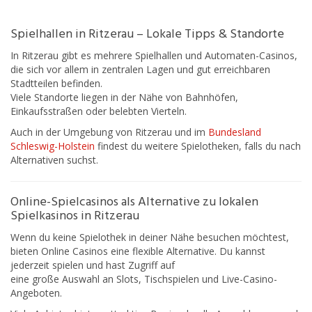
Spielhallen in Ritzerau – Lokale Tipps & Standorte
In Ritzerau gibt es mehrere Spielhallen und Automaten-Casinos,
die sich vor allem in zentralen Lagen und gut erreichbaren
Stadtteilen befinden.
Viele Standorte liegen in der Nähe von Bahnhöfen,
Einkaufsstraßen oder belebten Vierteln.
Auch in der Umgebung von Ritzerau und im
Bundesland
Schleswig-Holstein
findest du weitere Spielotheken, falls du nach
Alternativen suchst.
Online-Spielcasinos als Alternative zu lokalen
Spielkasinos in Ritzerau
Wenn du keine Spielothek in deiner Nähe besuchen möchtest,
bieten Online Casinos eine flexible Alternative. Du kannst
jederzeit spielen und hast Zugriff auf
eine große Auswahl an Slots, Tischspielen und Live-Casino-
Angeboten.