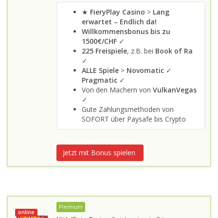
★
FieryPlay Casino
>
Lang
erwartet – Endlich da!
Willkommensbonus bis zu
1500€/CHF
✓
225 Freispiele
, z.B. bei
Book of Ra
✓
ALLE Spiele
>
Novomatic
✓
Pragmatic
✓
Von den Machern von
VulkanVegas
✓
Gute Zahlungsmethoden von
SOFORT über Paysafe bis Crypto
Jetzt mit Bonus spielen
Premium
online