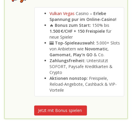
Vulkan Vegas
Casino
– Erlebe
Spannung pur im Online-Casino!
🔥
Bonus zum Start:
150% bis
1.500 €/CHF + 150 Freispiele
für
neue Spieler
🎰
Top-Spieleauswahl:
5.000+ Slots
von Anbietern wie
Novomatic
,
Gamomat
,
Play’n GO
& Co.
Zahlungsfreiheit:
Unterstützt
SOFORT, Paysafe Kreditkarten &
Crypto
Aktionen nonstop:
Freispiele,
Reload-Angebote, Cashback & VIP-
Vorteile
Jetzt mit Bonus spielen